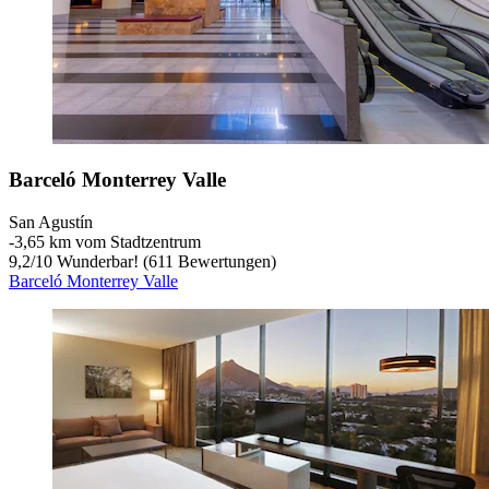
Barceló Monterrey Valle
San Agustín
‐
3,65 km vom Stadtzentrum
9,2
/
10
Wunderbar! (611 Bewertungen)
Barceló Monterrey Valle