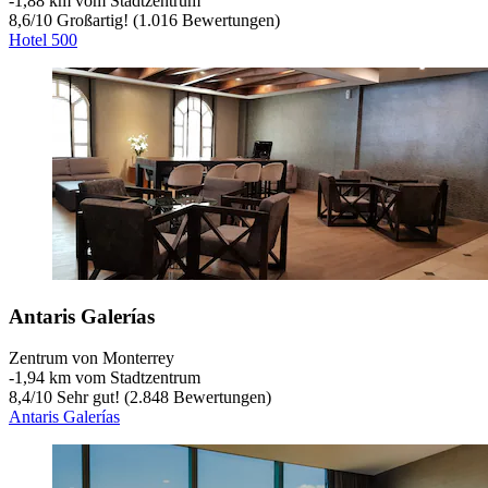
‐
1,88 km vom Stadtzentrum
8,6
/
10
Großartig! (1.016 Bewertungen)
Hotel 500
Antaris Galerías
Zentrum von Monterrey
‐
1,94 km vom Stadtzentrum
8,4
/
10
Sehr gut! (2.848 Bewertungen)
Antaris Galerías