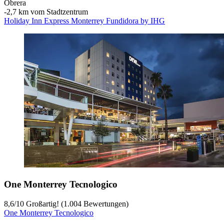
Obrera
‐
2,7 km vom Stadtzentrum
Holiday Inn Express Monterrey Fundidora by IHG
One Monterrey Tecnologico
8,6
/
10
Großartig! (1.004 Bewertungen)
One Monterrey Tecnologico