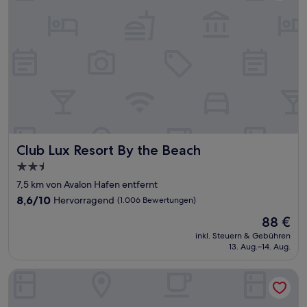
Club Lux Resort By the Beach
Club Lux Resort By the Beach
2.5-
Sterne-
7,5 km von Avalon Hafen entfernt
Unterkunft
8.6
8,6/10
Hervorragend
(1.006 Bewertungen)
von
Der
88 €
10,
Preis
Hervorragend,
inkl. Steuern & Gebühren
beträgt
13. Aug.–14. Aug.
(1.006
88 €
Bewertungen)
Hyatt Place Boca Raton/Downtown