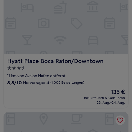
Hyatt Place Boca Raton/Downtown
Hyatt Place Boca Raton/Downtown
3.5-
Sterne-
11 km von Avalon Hafen entfernt
Unterkunft
8.8
8,8/10
Hervorragend
(1.005 Bewertungen)
von
Der
135 €
10,
Preis
Hervorragend,
inkl. Steuern & Gebühren
beträgt
23. Aug.–24. Aug.
(1.005
135 €
Bewertungen)
Cambria Hotel Fort Lauderdale Beach