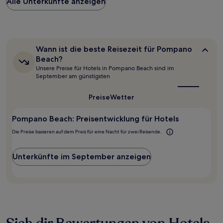
Alle Unterkünfte anzeigen
pro
Nacht,
der
in
den
letzten
Wann
Wann ist die beste Reisezeit für Pompano
24 Stunden
ist
Beach?
für
die
Unsere Preise für Hotels in Pompano Beach sind im
beste
einen
September am günstigsten
Reisezeit
Aufenthalt
für
mit
Pompano
Preise
Wetter
1 Übernachtung
Beach?
von
2 Erwachsenen
Pompano Beach: Preisentwicklung für Hotels
gefunden
Die Preise basieren auf dem Preis für eine Nacht für zwei Reisende.
wurde.
Preise
und
Unterkünfte im September anzeigen
Verfügbarkeiten
können
sich
ändern.
Es
können
zusätzliche