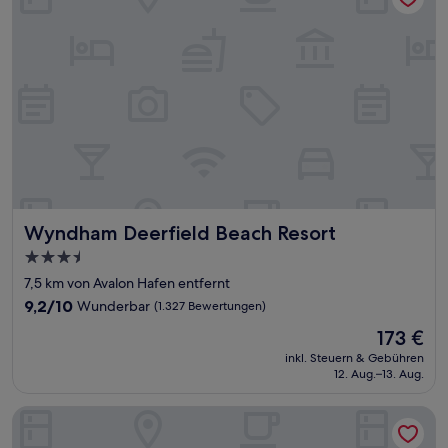
Wyndham Deerfield Beach Resort
Wyndham Deerfield Beach Resort
3.5-
Sterne-
7,5 km von Avalon Hafen entfernt
Unterkunft
9.2
9,2/10
Wunderbar
(1.327 Bewertungen)
von
Der
173 €
10,
Preis
Wunderbar,
inkl. Steuern & Gebühren
beträgt
12. Aug.–13. Aug.
(1.327
173 €
Bewertungen)
Fort Lauderdale Marriott North