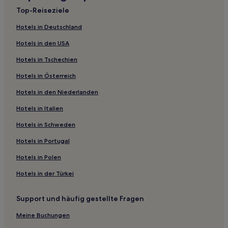
Top-Reiseziele
Haustierfreundliche in Pompano Beach
Familien in Pompano Beach
Hotels in Deutschland
Familien in Dania Beach
Hotels in den USA
Hotels mit inbegriffenem Frühstück in Dania Beach
Hotels in Tschechien
Strand nahe Miami Beach Boardwalk
Hotels in Österreich
Lgbtqia-Freundliche nahe Sebastian Street Beach
Hotels in den Niederlanden
Lgbtqia-Freundliche in Hollywood
Hotels in Italien
Haustierfreundliche in Hollywood
Hotels in Schweden
Familien in Hollywood
Hotels in Portugal
Strand nahe Espanola Way
Hotels in Polen
Haustierfreundliche nahe North Broadwalk
Hotels in der Türkei
Business in Wynwood Art District
Familien in Sunny Isles Beach
Support und häufig gestellte Fragen
Hotels mit Fitnessbereich in Sunny Isles Beach
Meine Buchungen
Lgbtqia-Freundliche in Fort Lauderdale