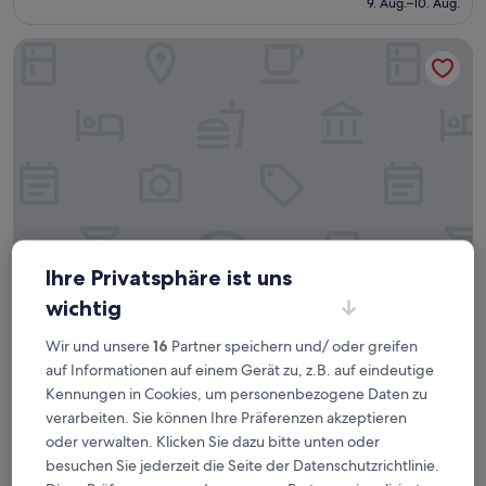
9. Aug.–10. Aug.
(3
607 €
Bewertungen)
Canada House Pompano Beach
Ihre Privatsphäre ist uns
wichtig
Canada House Pompano Beach
Canada House Pompano Beach
Wir und unsere
16
Partner speichern und/ oder greifen
4.0-
auf Informationen auf einem Gerät zu, z.B. auf eindeutige
Sterne-
1 km von Avalon Hafen entfernt
Unterkunft
Kennungen in Cookies, um personenbezogene Daten zu
9.0
9,0/10
Wunderbar
(311 Bewertungen)
verarbeiten. Sie können Ihre Präferenzen akzeptieren
von
Der
112 €
10,
oder verwalten. Klicken Sie dazu bitte unten oder
Preis
Wunderbar,
inkl. Steuern & Gebühren
besuchen Sie jederzeit die Seite der Datenschutzrichtlinie.
beträgt
18. Aug.–19. Aug.
(311