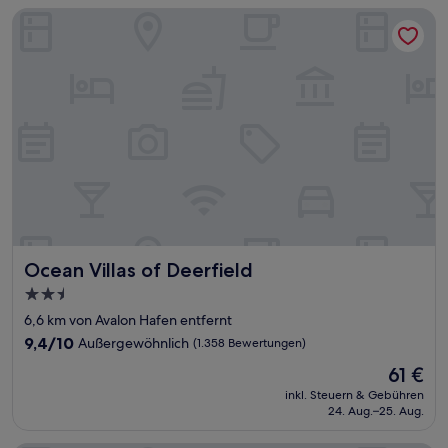
Ocean Villas of Deerfield
Ocean Villas of Deerfield
Ocean Villas of Deerfield
2.5-
Sterne-
6,6 km von Avalon Hafen entfernt
Unterkunft
9.4
9,4/10
Außergewöhnlich
(1.358 Bewertungen)
von
Der
61 €
10,
Preis
Außergewöhnlich,
inkl. Steuern & Gebühren
beträgt
24. Aug.–25. Aug.
(1.358
61 €
Bewertungen)