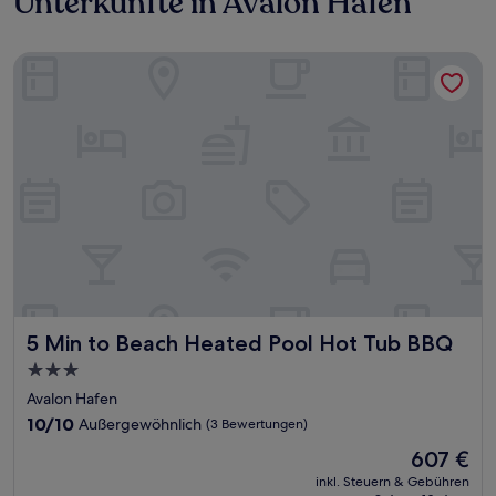
Unterkünfte in Avalon Hafen
5 Min to Beach Heated Pool Hot Tub BBQ
5 Min to Beach Heated Pool Hot Tub BBQ
5 Min to Beach Heated Pool Hot Tub BBQ
3.0-
Sterne-
Avalon Hafen
Unterkunft
10.0
10/10
Außergewöhnlich
(3 Bewertungen)
von
Der
607 €
10,
Preis
Außergewöhnlich,
inkl. Steuern & Gebühren
beträgt