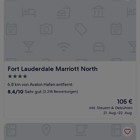
Fort Lauderdale Marriott North
Fort Lauderdale Marriott North
4.0-
Sterne-
6,8 km von Avalon Hafen entfernt
Unterkunft
8.4
8,4/10
Sehr gut
(2.218 Bewertungen)
von
Der
105 €
10,
Preis
Sehr
inkl. Steuern & Gebühren
beträgt
21. Aug.–22. Aug.
gut,
105 €
(2.218
Bewertungen)
Embassy Suites by Hilton Deerfield Beach Resort & Spa