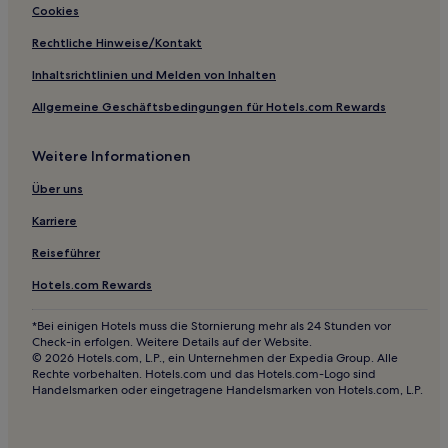
Cookies
Strand nahe Loggia Beach Park
Rechtliche Hinweise/Kontakt
Hotels mit Parkplatz in Weston
Inhaltsrichtlinien und Melden von Inhalten
Lgbtqia-Freundliche in Boynton Beach
Allgemeine Geschäftsbedingungen für Hotels.com Rewards
Strand in Hallandale Beach
Lazy Lake: Hotels
Weitere Informationen
Broadview Park: Hotels
Über uns
Hotels nahe Quiet Waters Park
Karriere
Sunrise Key: Hotels
Reiseführer
Hotels nahe Anglin's Fishing Pier
Hotels.com Rewards
Hotels nahe Holiday Park
Hotels nahe New River Marina
*Bei einigen Hotels muss die Stornierung mehr als 24 Stunden vor
Check-in erfolgen. Weitere Details auf der Website.
Hotels nahe City of Fort Lauderdale Las Olas Marina
© 2026 Hotels.com, L.P., ein Unternehmen der Expedia Group. Alle
Rechte vorbehalten. Hotels.com und das Hotels.com-Logo sind
North Lauderdale Hotels
Handelsmarken oder eingetragene Handelsmarken von Hotels.com, L.P.
Boca Harbour: Hotels
Hotels nahe Palm-Aire Country Club