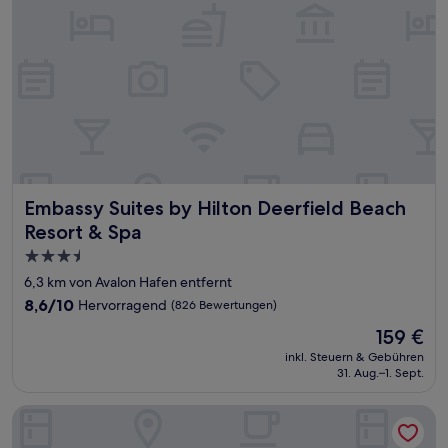
Embassy Suites by Hilton Deerfield Beach Resort & Spa
Embassy Suites by Hilton Deerfield Beach
Resort & Spa
3.5-
Sterne-
6,3 km von Avalon Hafen entfernt
Unterkunft
8.6
8,6/10
Hervorragend
(826 Bewertungen)
von
Der
159 €
10,
Preis
Hervorragend,
inkl. Steuern & Gebühren
beträgt
31. Aug.–1. Sept.
(826
159 €
Bewertungen)
Club Lux Resort By the Beach