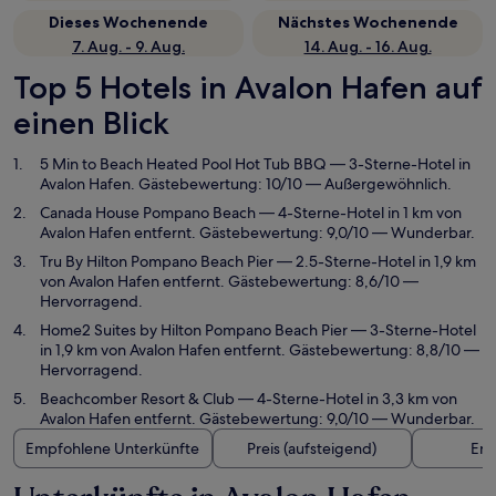
Dieses Wochenende
Nächstes Wochenende
7. Aug. - 9. Aug.
14. Aug. - 16. Aug.
Top 5 Hotels in Avalon Hafen auf
einen Blick
5 Min to Beach Heated Pool Hot Tub BBQ
— 3-Sterne-Hotel in
Avalon Hafen. Gästebewertung: 10/10 — Außergewöhnlich.
Canada House Pompano Beach
— 4-Sterne-Hotel in 1 km von
Avalon Hafen entfernt. Gästebewertung: 9,0/10 — Wunderbar.
Tru By Hilton Pompano Beach Pier
— 2.5-Sterne-Hotel in 1,9 km
von Avalon Hafen entfernt. Gästebewertung: 8,6/10 —
Hervorragend.
Home2 Suites by Hilton Pompano Beach Pier
— 3-Sterne-Hotel
in 1,9 km von Avalon Hafen entfernt. Gästebewertung: 8,8/10 —
Hervorragend.
Beachcomber Resort & Club
— 4-Sterne-Hotel in 3,3 km von
Avalon Hafen entfernt. Gästebewertung: 9,0/10 — Wunderbar.
Empfohlene Unterkünfte
Preis (aufsteigend)
Ent