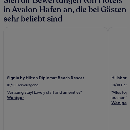
Sieh dir Bewertungen von Hotels
Bedingungen
gelten.
in Avalon Hafen an, die bei Gästen
sehr beliebt sind
Signia by Hilton Diplomat Beach Resort
Hillsboro 
Signia by Hilton Diplomat Beach Resort
Hillsboro
10/10
Hervorragend
10/10
Herv
"Amazing stay! Lovely staff and amenities"
"Alles top
Weniger
buchen."
Weniger