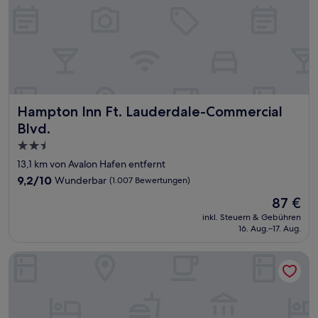
Hampton Inn Ft. Lauderdale-Commercial Blvd.
Hampton Inn Ft. Lauderdale-Commercial
Blvd.
2.5-
Sterne-
13,1 km von Avalon Hafen entfernt
Unterkunft
9.2
9,2/10
Wunderbar
(1.007 Bewertungen)
von
Der
87 €
10,
Preis
Wunderbar,
inkl. Steuern & Gebühren
beträgt
16. Aug.–17. Aug.
(1.007
87 €
Bewertungen)
Hilton Fort Lauderdale Marina