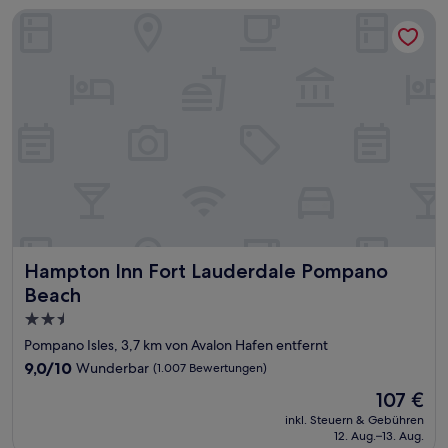
Hampton Inn Fort Lauderdale Pompano Beach
Hampton Inn Fort Lauderdale Pompano Beach
Hampton Inn Fort Lauderdale Pompano
Beach
2.5-
Sterne-
Pompano Isles, 3,7 km von Avalon Hafen entfernt
Unterkunft
9.0
9,0/10
Wunderbar
(1.007 Bewertungen)
von
Der
107 €
10,
Preis
Wunderbar,
inkl. Steuern & Gebühren
beträgt
12. Aug.–13. Aug.
(1.007