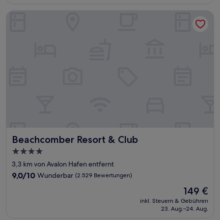
111 €
Bewertungen)
Beachcomber Resort & Club
Beachcomber Resort & Club
Beachcomber Resort & Club
4.0-
Sterne-
3,3 km von Avalon Hafen entfernt
Unterkunft
9.0
9,0/10
Wunderbar
(2.529 Bewertungen)
von
Der
149 €
10,
Preis
Wunderbar,
inkl. Steuern & Gebühren
beträgt
23. Aug.–24. Aug.
(2.529
149 €
Bewertungen)