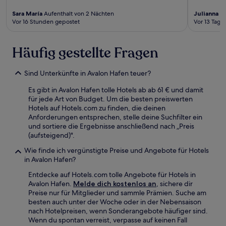
Sara María
Aufenthalt von 2 Nächten
Julianna
Au
Vor 16 Stunden gepostet
Vor 13 Tage
Häufig gestellte Fragen
Sind Unterkünfte in Avalon Hafen teuer?
Es gibt in Avalon Hafen tolle Hotels ab ab 61 € und damit
für jede Art von Budget. Um die besten preiswerten
Hotels auf Hotels.com zu finden, die deinen
Anforderungen entsprechen, stelle deine Suchfilter ein
und sortiere die Ergebnisse anschließend nach „Preis
(aufsteigend)".
Wie finde ich vergünstigte Preise und Angebote für Hotels
in Avalon Hafen?
Entdecke auf Hotels.com tolle Angebote für Hotels in
Avalon Hafen.
Melde dich kostenlos an
, sichere dir
Preise nur für Mitglieder und sammle Prämien. Suche am
besten auch unter der Woche oder in der Nebensaison
nach Hotelpreisen, wenn Sonderangebote häufiger sind.
Wenn du spontan verreist, verpasse auf keinen Fall