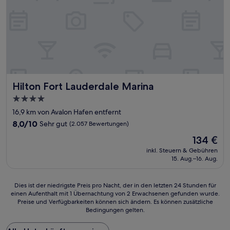
Hilton Fort Lauderdale Marina
Hilton Fort Lauderdale Marina
4.0-
Sterne-
16,9 km von Avalon Hafen entfernt
Unterkunft
8.0
8,0/10
Sehr gut
(2.057 Bewertungen)
von
Der
134 €
10,
Preis
Sehr
inkl. Steuern & Gebühren
beträgt
15. Aug.–16. Aug.
gut,
134 €
(2.057
Bewertungen)
Dies
Dies ist der niedrigste Preis pro Nacht, der in den letzten 24 Stunden für
einen Aufenthalt mit 1 Übernachtung von 2 Erwachsenen gefunden wurde.
ist
Preise und Verfügbarkeiten können sich ändern. Es können zusätzliche
der
Bedingungen gelten.
niedrigste
Preis