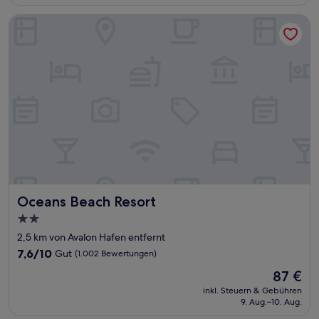
107 €
Bewertungen)
Oceans Beach Resort
Oceans Beach Resort
Oceans Beach Resort
2.0-
Sterne-
2,5 km von Avalon Hafen entfernt
Unterkunft
7.6
7,6/10
Gut
(1.002 Bewertungen)
von
Der
87 €
10,
Preis
Gut,
inkl. Steuern & Gebühren
beträgt
9. Aug.–10. Aug.
(1.002
87 €
Bewertungen)