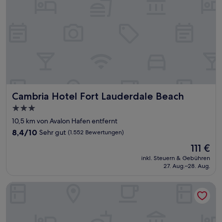
Cambria Hotel Fort Lauderdale Beach
Cambria Hotel Fort Lauderdale Beach
3.0-
Sterne-
10,5 km von Avalon Hafen entfernt
Unterkunft
8.4
8,4/10
Sehr gut
(1.552 Bewertungen)
von
Der
111 €
10,
Preis
Sehr
inkl. Steuern & Gebühren
beträgt
27. Aug.–28. Aug.
gut,
111 €
(1.552
Bewertungen)
Casitas Coral Ridge