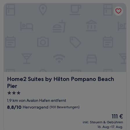
Home2 Suites by Hilton Pompano Beach Pier
Home2 Suites by Hilton Pompano Beach Pier
Home2 Suites by Hilton Pompano Beach
Pier
3.0-
Sterne-
1,9 km von Avalon Hafen entfernt
Unterkunft
8.8
8,8/10
Hervorragend
(931 Bewertungen)
von
Der
111 €
10,
Preis
Hervorragend,
inkl. Steuern & Gebühren
beträgt
16. Aug.–17. Aug.
(931