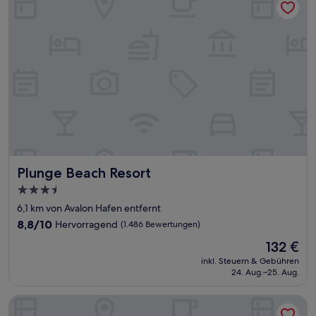
Plunge Beach Resort
Plunge Beach Resort
3.5-
Sterne-
6,1 km von Avalon Hafen entfernt
Unterkunft
8.8
8,8/10
Hervorragend
(1.486 Bewertungen)
von
Der
132 €
10,
Preis
Hervorragend,
inkl. Steuern & Gebühren
beträgt
24. Aug.–25. Aug.
(1.486
132 €
Bewertungen)
Wyndham Deerfield Beach Resort