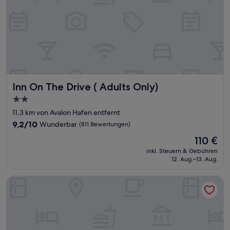
Inn On The Drive ( Adults Only)
Inn On The Drive ( Adults Only)
2.0-
Sterne-
11,3 km von Avalon Hafen entfernt
Unterkunft
9.2
9,2/10
Wunderbar
(811 Bewertungen)
von
Der
110 €
10,
Preis
Wunderbar,
inkl. Steuern & Gebühren
beträgt
12. Aug.–13. Aug.
(811
110 €
Bewertungen)
Hampton Inn Ft. Lauderdale-Commercial Blvd.