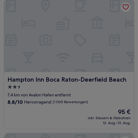
Hampton Inn Boca Raton-Deerfield Beach
Hampton Inn Boca Raton-Deerfield Beach
Hampton Inn Boca Raton-Deerfield Beach
2.5-
Sterne-
7,4 km von Avalon Hafen entfernt
Unterkunft
8.8
8,8/10
Hervorragend
(1.005 Bewertungen)
von
Der
95 €
10,
Preis
Hervorragend,
inkl. Steuern & Gebühren
beträgt
12. Aug.–13. Aug.
(1.005
95 €
Bewertungen)
Plunge Beach Resort