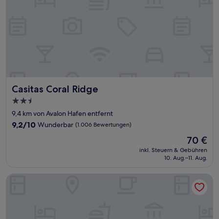
Casitas Coral Ridge
Casitas Coral Ridge
2.5-
Sterne-
9,4 km von Avalon Hafen entfernt
Unterkunft
9.2
9,2/10
Wunderbar
(1.006 Bewertungen)
von
Der
70 €
10,
Preis
Wunderbar,
inkl. Steuern & Gebühren
beträgt
10. Aug.–11. Aug.
(1.006
70 €
Bewertungen)
Inn On The Drive ( Adults Only)