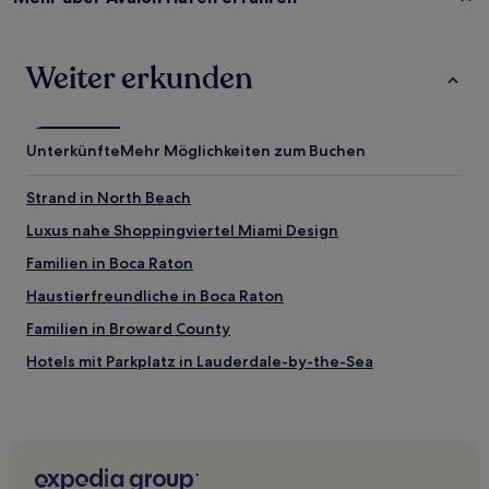
Weiter erkunden
Unterkünfte
Mehr Möglichkeiten zum Buchen
Strand in North Beach
Luxus nahe Shoppingviertel Miami Design
Familien in Boca Raton
Haustierfreundliche in Boca Raton
Familien in Broward County
Hotels mit Parkplatz in Lauderdale-by-the-Sea
Familien in Lauderdale-by-the-Sea
Hotels mit Shoppingmöglichkeit nahe Einkaufszentrum
The Shops at Midtown Miami
Hotels mit Pool in Bal Harbour