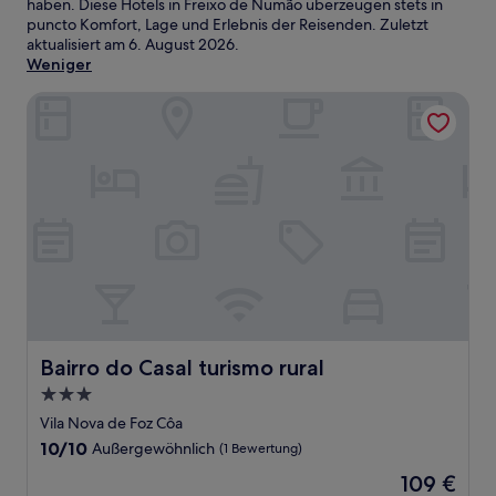
haben. Diese Hotels in Freixo de Numão überzeugen stets in
puncto Komfort, Lage und Erlebnis der Reisenden. Zuletzt
aktualisiert am
6. August 2026
.
Weniger
Bairro do Casal turismo rural
Bairro do Casal turismo rural
Bairro do Casal turismo rural
3.0-
Sterne-
Vila Nova de Foz Côa
Unterkunft
10.0
10/10
Außergewöhnlich
(1 Bewertung)
von
Der
109 €
10,