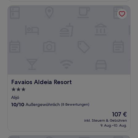
Bewertungen)
Favaios Aldeia Resort
Favaios Aldeia Resort
Favaios Aldeia Resort
3.0-
Sterne-
Alijó
Unterkunft
10.0
10/10
Außergewöhnlich
(8 Bewertungen)
von
Der
107 €
10,
Preis
Außergewöhnlich,
inkl. Steuern & Gebühren
beträgt
9. Aug.–10. Aug.
(8
107 €
Bewertungen)