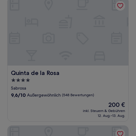
Quinta de la Rosa
Quinta de la Rosa
Quinta de la Rosa
4.0-
Sterne-
Sabrosa
Unterkunft
9.6
9,6/10
Außergewöhnlich
(548 Bewertungen)
von
Der
200 €
10,
Preis
Außergewöhnlich,
inkl. Steuern & Gebühren
beträgt
12. Aug.–13. Aug.
(548
200 €
Bewertungen)
Quinta da Seixeda