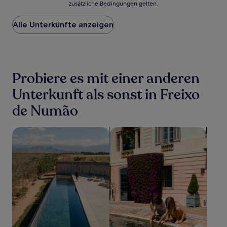
zusätzliche Bedingungen gelten.
niedrigste
Preis
Alle Unterkünfte anzeigen
pro
Nacht,
der
in
den
letzten
Probiere es mit einer anderen
24 Stunden
für
Unterkunft als sonst in Freixo
einen
de Numão
Aufenthalt
mit
1 Übernachtung
Suche nach Unterkünften mit Pool
Suche nach familienfreundliche
von
2 Erwachsenen
gefunden
wurde.
Preise
und
Verfügbarkeiten
können
sich
ändern.
Es