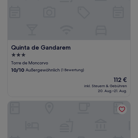
Quinta de Gandarem
Quinta de Gandarem
3.0-
Sterne-
Torre de Moncorvo
Unterkunft
10.0
10/10
Außergewöhnlich
(1 Bewertung)
von
Der
112 €
10,
Preis
Außergewöhnlich,
inkl. Steuern & Gebühren
beträgt
20. Aug.–21. Aug.
(1
112 €
Bewertung)
Casa da Avó - Turismo de Habitação