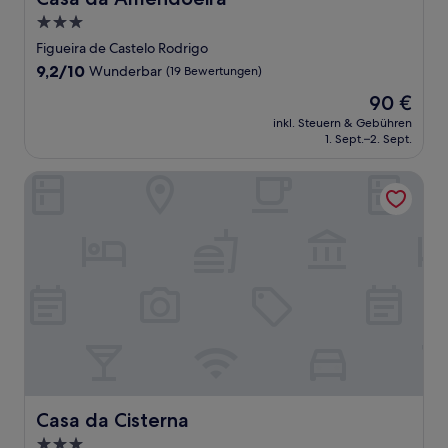
3.0-
Sterne-
Figueira de Castelo Rodrigo
Unterkunft
9.2
9,2/10
Wunderbar
(19 Bewertungen)
von
Der
90 €
10,
Preis
Wunderbar,
inkl. Steuern & Gebühren
beträgt
1. Sept.–2. Sept.
(19
90 €
Bewertungen)
Casa da Cisterna
Casa da Cisterna
Casa da Cisterna
3.0-