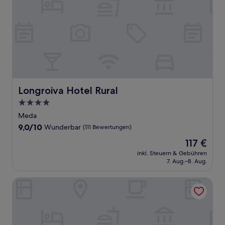
Longroiva Hotel Rural
Longroiva Hotel Rural
4.0-
Sterne-
Meda
Unterkunft
9.0
9,0/10
Wunderbar
(111 Bewertungen)
von
Der
117 €
10,
Preis
Wunderbar,
inkl. Steuern & Gebühren
beträgt
7. Aug.–8. Aug.
(111
117 €
Bewertungen)
Quinta de Gandarem