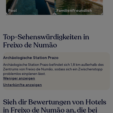
können
zusätzliche
Pool
Familien­freundlich
Bedingungen
gelten.
Top-Sehenswürdigkeiten in
Freixo de Numão
Archäologische Station Prazo
Archäologische Station Prazo befindet sich 1,8 km außerhalb des
Zentrums von Freixo de Numão, sodass sich ein Zwischenstopp
problemlos einplanen lässt.
Weniger anzeigen
Unterkünfte anzeigen
Sieh dir Bewertungen von Hotels
in Freixo de Numão an, die bei