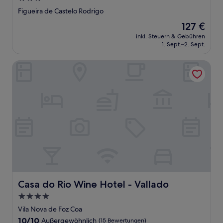
Sterne-
Figueira de Castelo Rodrigo
Unterkunft
Der
127 €
Preis
inkl. Steuern & Gebühren
beträgt
1. Sept.–2. Sept.
127 €
Casa do Rio Wine Hotel - Vallado
Casa do Rio Wine Hotel - Vallado
Casa do Rio Wine Hotel - Vallado
4.0-
Sterne-
Vila Nova de Foz Coa
Unterkunft
10.0
10/10
Außergewöhnlich
(15 Bewertungen)