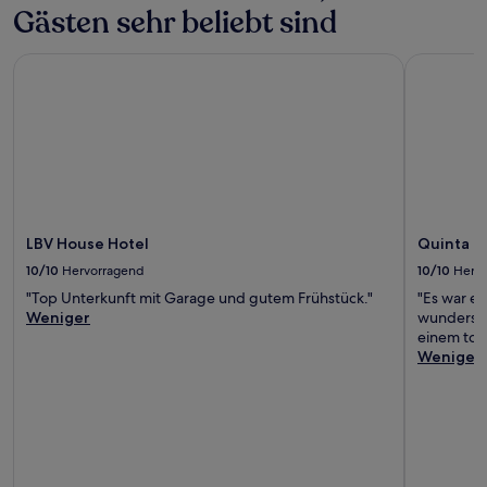
Gästen sehr beliebt sind
LBV House Hotel
Quinta da
LBV House Hotel
Quinta d
10/10
Hervorragend
10/10
Herv
"Top Unterkunft mit Garage und gutem Frühstück."
"Es war ei
Weniger
wundersch
einem toll
Weniger