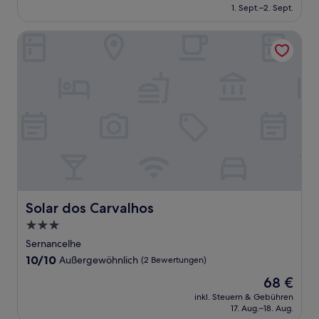
beträgt
1. Sept.–2. Sept.
(166
85 €
Bewertungen)
Solar dos Carvalhos
Solar dos Carvalhos
Solar dos Carvalhos
3.0-
Sterne-
Sernancelhe
Unterkunft
10.0
10/10
Außergewöhnlich
(2 Bewertungen)
von
Der
68 €
10,
Preis
Außergewöhnlich,
inkl. Steuern & Gebühren
beträgt
17. Aug.–18. Aug.
(2
68 €