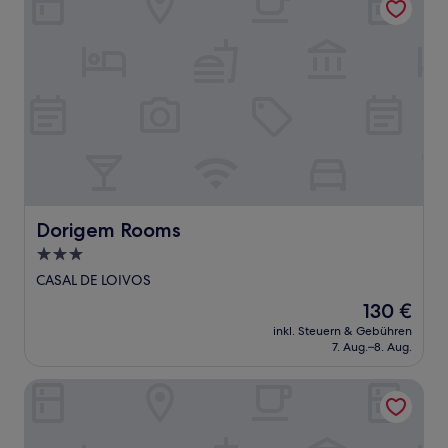
Dorigem Rooms
Dorigem Rooms
3.0-
Sterne-
CASAL DE LOIVOS
Unterkunft
Der
130 €
Preis
inkl. Steuern & Gebühren
beträgt
7. Aug.–8. Aug.
130 €
Longroiva Hotel Rural