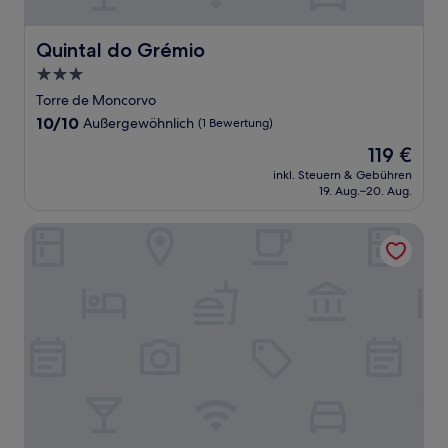
Quintal do Grémio
Quintal do Grémio
3.0-
Sterne-
Torre de Moncorvo
Unterkunft
10.0
10/10
Außergewöhnlich
(1 Bewertung)
von
Der
119 €
10,
Preis
Außergewöhnlich,
inkl. Steuern & Gebühren
beträgt
19. Aug.–20. Aug.
(1
119 €
Bewertung)
Quinta da Moita Agroturismo