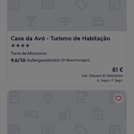
Casa da Avó - Turismo de Habitação
Casa da Avó - Turismo de Habitação
4.0-
Sterne-
Torre de Moncorvo
Unterkunft
9.6
9,6/10
Außergewöhnlich
(51 Bewertungen)
von
Der
81 €
10,
Preis
Außergewöhnlich,
inkl. Steuern & Gebühren
beträgt
6. Sept.–7. Sept.
(51
81 €
Bewertungen)
Hotel Casa do Tua