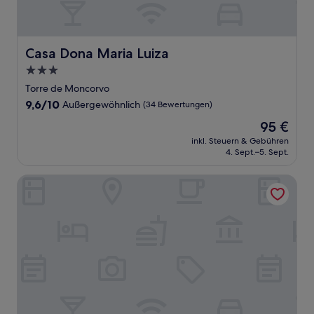
Casa Dona Maria Luiza
Casa Dona Maria Luiza
3.0-
Sterne-
Torre de Moncorvo
Unterkunft
9.6
9,6/10
Außergewöhnlich
(34 Bewertungen)
von
Der
95 €
10,
Preis
Außergewöhnlich,
inkl. Steuern & Gebühren
beträgt
4. Sept.–5. Sept.
(34
95 €
Bewertungen)
Quintal do Grémio