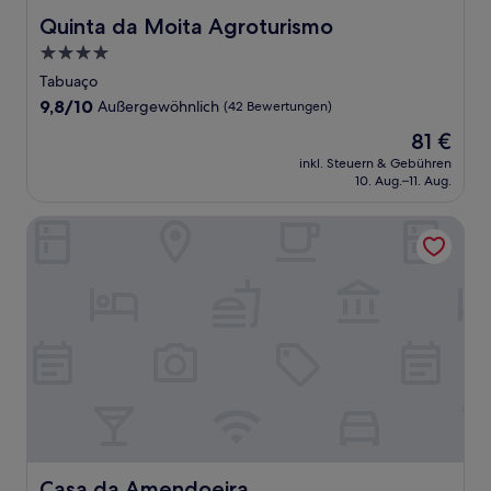
Quinta da Moita Agroturismo
Quinta da Moita Agroturismo
4.0-
Sterne-
Tabuaço
Unterkunft
9.8
9,8/10
Außergewöhnlich
(42 Bewertungen)
von
Der
81 €
10,
Preis
Außergewöhnlich,
inkl. Steuern & Gebühren
beträgt
10. Aug.–11. Aug.
(42
81 €
Bewertungen)
Casa da Amendoeira
Casa da Amendoeira
Casa da Amendoeira