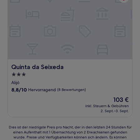
Quinta da Seixeda
Quinta da Seixeda
3.0-
Sterne-
Alijó
Unterkunft
8.8
8,8/10
Hervorragend
(8 Bewertungen)
von
Der
103 €
10,
Preis
Hervorragend,
inkl. Steuern & Gebühren
beträgt
2. Sept.–3. Sept.
(8
103 €
Bewertungen)
Dies
Dies ist der niedrigste Preis pro Nacht, der in den letzten 24 Stunden für
einen Aufenthalt mit 1 Übernachtung von 2 Erwachsenen gefunden
ist
wurde. Preise und Verfügbarkeiten können sich ändern. Es können
der