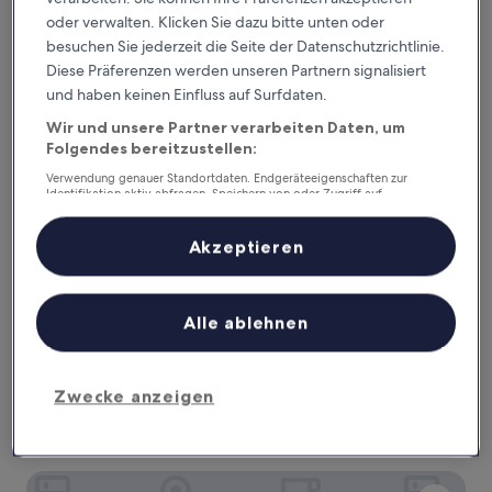
(3
93 €
Bewertungen)
oder verwalten. Klicken Sie dazu bitte unten oder
Maximino José Nascimento Marcelo
besuchen Sie jederzeit die Seite der Datenschutzrichtlinie.
Diese Präferenzen werden unseren Partnern signalisiert
und haben keinen Einfluss auf Surfdaten.
Wir und unsere Partner verarbeiten Daten, um
Folgendes bereitzustellen:
Verwendung genauer Standortdaten. Endgeräteeigenschaften zur
Identifikation aktiv abfragen. Speichern von oder Zugriff auf
Informationen auf einem Endgerät. Personalisierte Werbung und
Inhalte, Messung von Werbeleistung und der Performance von Inhalten,
Zielgruppenforschung sowie Entwicklung und Verbesserung von
Akzeptieren
Angeboten.
Liste der Partner (Lieferanten)
Maximino José Nascimento Marcelo
Maximino José Nascimento Marcelo
Alle ablehnen
3.0-
Sterne-
Vila Flor
Unterkunft
Der
61 €
Zwecke anzeigen
Preis
inkl. Steuern & Gebühren
beträgt
31. Aug.–1. Sept.
61 €
Dorigem Rooms