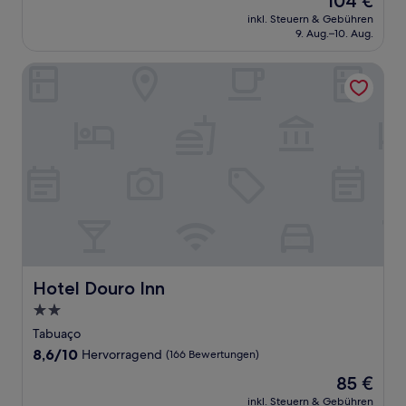
104 €
10,
Preis
Gut,
inkl. Steuern & Gebühren
beträgt
9. Aug.–10. Aug.
(4
104 €
Bewertungen)
Hotel Douro Inn
Hotel Douro Inn
Hotel Douro Inn
2.0-
Sterne-
Tabuaço
Unterkunft
8.6
8,6/10
Hervorragend
(166 Bewertungen)
von
Der
85 €
10,
Preis
Hervorragend,
inkl. Steuern & Gebühren