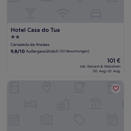
Hotel Casa do Tua
Hotel Casa do Tua
2.0-
Sterne-
Carrazeda de Ansiaes
Unterkunft
9.8
9,8/10
Außergewöhnlich
(101 Bewertungen)
von
Der
101 €
10,
Preis
Außergewöhnlich,
inkl. Steuern & Gebühren
beträgt
20. Aug.–21. Aug.
(101
101 €
Bewertungen)
Casa Dona Maria Luiza