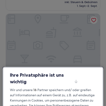
Preis
Außergewöhnlich,
inkl. Steuern & Gebühren
beträgt
1. Sept.–2. Sept.
(1
109 €
Bewertung)
Foz Côa Story House
Foz Côa Story House
Foz Côa Story House
Ihre Privatsphäre ist uns
3.5-
wichtig
Sterne-
Vila Nova de Foz Côa
Unterkunft
9.4
9,4/10
Außergewöhnlich
(3 Bewertungen)
Wir und unsere
16
Partner speichern und/ oder greifen
von
auf Informationen auf einem Gerät zu, z.B. auf eindeutige
Der
93 €
10,
Kennungen in Cookies, um personenbezogene Daten zu
Preis
Außergewöhnlich,
inkl. Steuern & Gebühren
beträgt
verarbeiten. Sie können Ihre Präferenzen akzeptieren
17. Aug.–18. Aug.