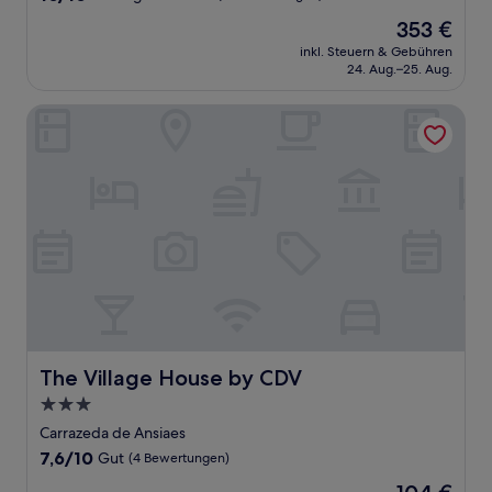
von
Der
353 €
10,
Preis
Außergewöhnlich,
inkl. Steuern & Gebühren
beträgt
24. Aug.–25. Aug.
(15
353 €
Bewertungen)
The Village House by CDV
The Village House by CDV
The Village House by CDV
3.0-
Sterne-
Carrazeda de Ansiaes
Unterkunft
7.6
7,6/10
Gut
(4 Bewertungen)
von
Der