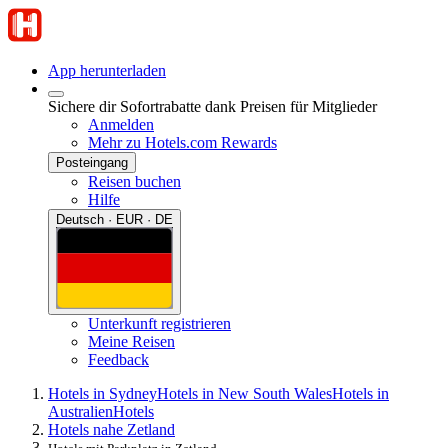
App herunterladen
Sichere dir Sofortrabatte dank Preisen für Mitglieder
Anmelden
Mehr zu Hotels.com Rewards
Posteingang
Reisen buchen
Hilfe
Deutsch · EUR · DE
Unterkunft registrieren
Meine Reisen
Feedback
Hotels in Sydney
Hotels in New South Wales
Hotels in
Australien
Hotels
Hotels nahe Zetland