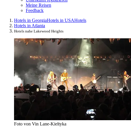
Meine Reisen
Feedback
Hotels in Georgia
Hotels in USA
Hotels
Hotels in Atlanta
Hotels nahe Lakewood Heights
Foto von Vin Lane-Kieltyka