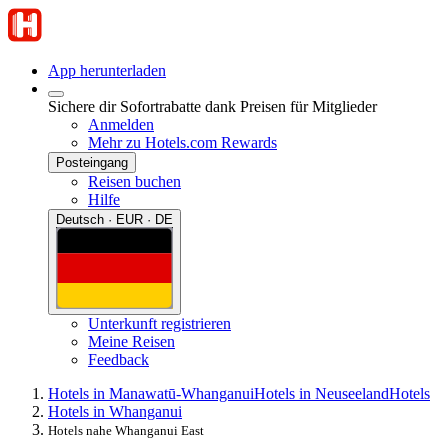
App herunterladen
Sichere dir Sofortrabatte dank Preisen für Mitglieder
Anmelden
Mehr zu Hotels.com Rewards
Posteingang
Reisen buchen
Hilfe
Deutsch · EUR · DE
Unterkunft registrieren
Meine Reisen
Feedback
Hotels in Manawatū-Whanganui
Hotels in Neuseeland
Hotels
Hotels in Whanganui
Hotels nahe Whanganui East