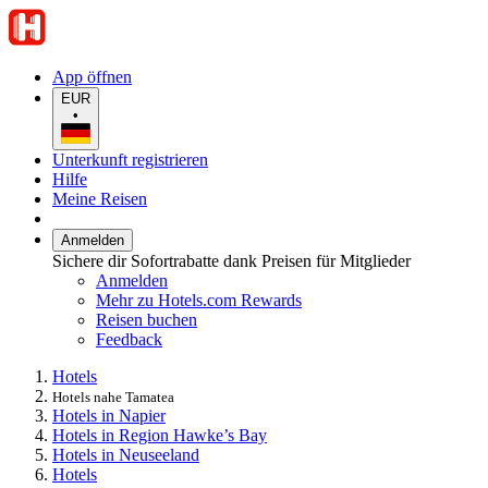
App öffnen
EUR
•
Unterkunft registrieren
Hilfe
Meine Reisen
Anmelden
Sichere dir Sofortrabatte dank Preisen für Mitglieder
Anmelden
Mehr zu Hotels.com Rewards
Reisen buchen
Feedback
Hotels
Hotels nahe Tamatea
Hotels in Napier
Hotels in Region Hawke’s Bay
Hotels in Neuseeland
Hotels