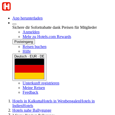
App herunterladen
Sichere dir Sofortrabatte dank Preisen für Mitglieder
Anmelden
Mehr zu Hotels.com Rewards
Posteingang
Reisen buchen
Hilfe
Deutsch · EUR · DE
Unterkunft registrieren
Meine Reisen
Feedback
Hotels in Kalkutta
Hotels in Westbengalen
Hotels in
Indien
Hotels
Hotels nahe Ballygunge