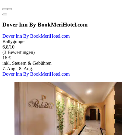
Dover Inn By BookMeriHotel.com
Dover Inn By BookMeriHotel.com
Ballygunge
6,8/10
(3 Bewertungen)
16 €
inkl. Steuern & Gebühren
7. Aug.–8. Aug.
Dover Inn By BookMeriHotel.com