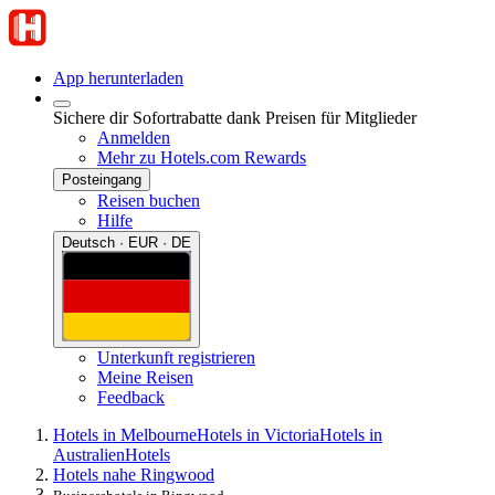
App herunterladen
Sichere dir Sofortrabatte dank Preisen für Mitglieder
Anmelden
Mehr zu Hotels.com Rewards
Posteingang
Reisen buchen
Hilfe
Deutsch · EUR · DE
Unterkunft registrieren
Meine Reisen
Feedback
Hotels in Melbourne
Hotels in Victoria
Hotels in
Australien
Hotels
Hotels nahe Ringwood