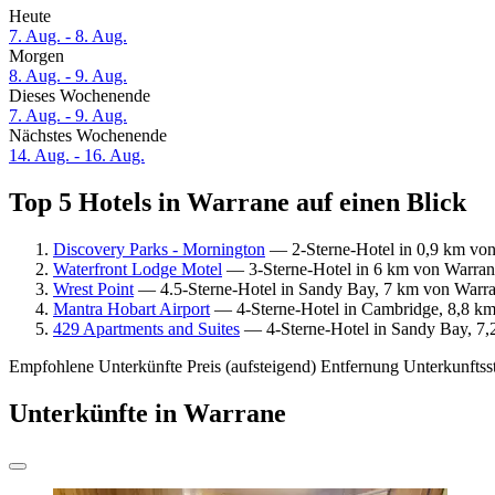
Heute
7. Aug. - 8. Aug.
Morgen
8. Aug. - 9. Aug.
Dieses Wochenende
7. Aug. - 9. Aug.
Nächstes Wochenende
14. Aug. - 16. Aug.
Top 5 Hotels in Warrane auf einen Blick
Discovery Parks - Mornington
— 2-Sterne-Hotel in 0,9 km von
Waterfront Lodge Motel
— 3-Sterne-Hotel in 6 km von Warrane
Wrest Point
— 4.5-Sterne-Hotel in Sandy Bay, 7 km von Warra
Mantra Hobart Airport
— 4-Sterne-Hotel in Cambridge, 8,8 km 
429 Apartments and Suites
— 4-Sterne-Hotel in Sandy Bay, 7,
Empfohlene Unterkünfte
Preis (aufsteigend)
Entfernung
Unterkunftss
Unterkünfte in Warrane