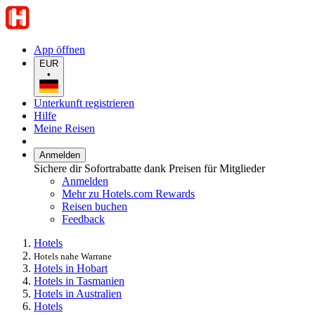
App öffnen
EUR
•
Unterkunft registrieren
Hilfe
Meine Reisen
Anmelden
Sichere dir Sofortrabatte dank Preisen für Mitglieder
Anmelden
Mehr zu Hotels.com Rewards
Reisen buchen
Feedback
Hotels
Hotels nahe Warrane
Hotels in Hobart
Hotels in Tasmanien
Hotels in Australien
Hotels