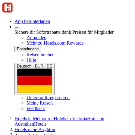
App herunterladen
Sichere dir Sofortrabatte dank Preisen für Mitglieder
Anmelden
Mehr zu Hotels.com Rewards
Posteingang
Reisen buchen
Hilfe
Deutsch · EUR · DE
Unterkunft registrieren
Meine Reisen
Feedback
Hotels in Melbourne
Hotels in Victoria
Hotels in
Australien
Hotels
Hotels nahe Brighton