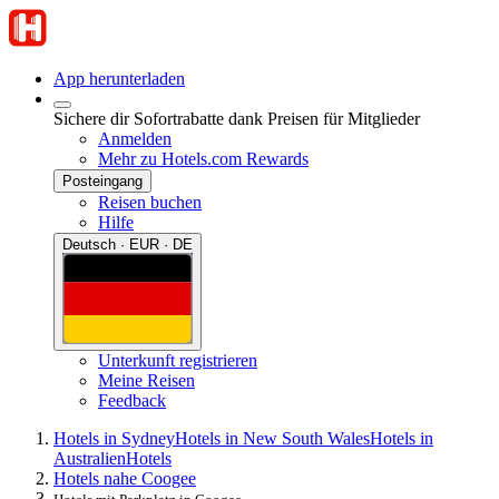
App herunterladen
Sichere dir Sofortrabatte dank Preisen für Mitglieder
Anmelden
Mehr zu Hotels.com Rewards
Posteingang
Reisen buchen
Hilfe
Deutsch · EUR · DE
Unterkunft registrieren
Meine Reisen
Feedback
Hotels in Sydney
Hotels in New South Wales
Hotels in
Australien
Hotels
Hotels nahe Coogee