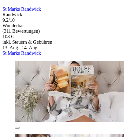
St Marks Randwick
Randwick
9,2/10
Wunderbar
(311 Bewertungen)
108 €
inkl. Steuern & Gebühren
13. Aug.–14. Aug.
St Marks Randwick