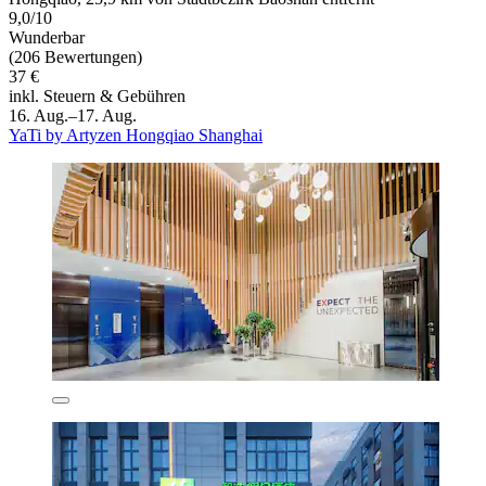
9,0/10
Wunderbar
(206 Bewertungen)
37 €
inkl. Steuern & Gebühren
16. Aug.–17. Aug.
YaTi by Artyzen Hongqiao Shanghai