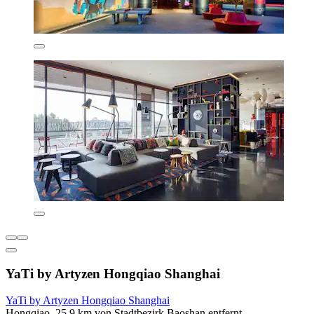
YaTi by Artyzen Hongqiao Shanghai
YaTi by Artyzen Hongqiao Shanghai
Hongqiao, 25,9 km von Stadtbezirk Baoshan entfernt