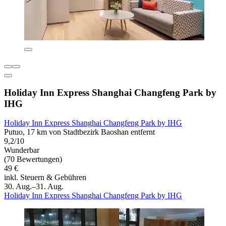
Holiday Inn Express Shanghai Changfeng Park by
IHG
Holiday Inn Express Shanghai Changfeng Park by IHG
Putuo, 17 km von Stadtbezirk Baoshan entfernt
9,2/10
Wunderbar
(70 Bewertungen)
49 €
inkl. Steuern & Gebühren
30. Aug.–31. Aug.
Holiday Inn Express Shanghai Changfeng Park by IHG