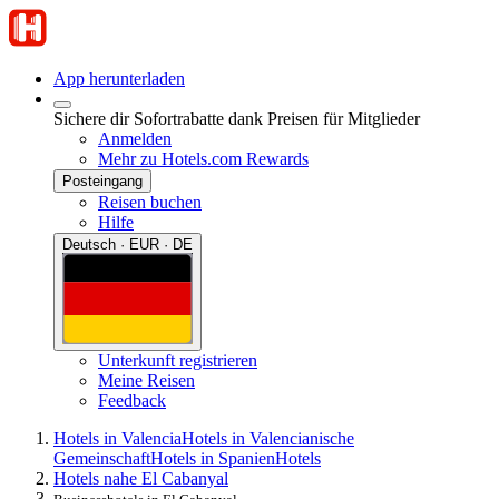
App herunterladen
Sichere dir Sofortrabatte dank Preisen für Mitglieder
Anmelden
Mehr zu Hotels.com Rewards
Posteingang
Reisen buchen
Hilfe
Deutsch · EUR · DE
Unterkunft registrieren
Meine Reisen
Feedback
Hotels in Valencia
Hotels in Valencianische
Gemeinschaft
Hotels in Spanien
Hotels
Hotels nahe El Cabanyal