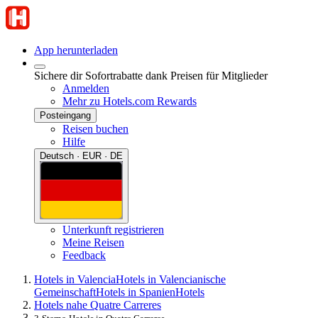
App herunterladen
Sichere dir Sofortrabatte dank Preisen für Mitglieder
Anmelden
Mehr zu Hotels.com Rewards
Posteingang
Reisen buchen
Hilfe
Deutsch · EUR · DE
Unterkunft registrieren
Meine Reisen
Feedback
Hotels in Valencia
Hotels in Valencianische
Gemeinschaft
Hotels in Spanien
Hotels
Hotels nahe Quatre Carreres