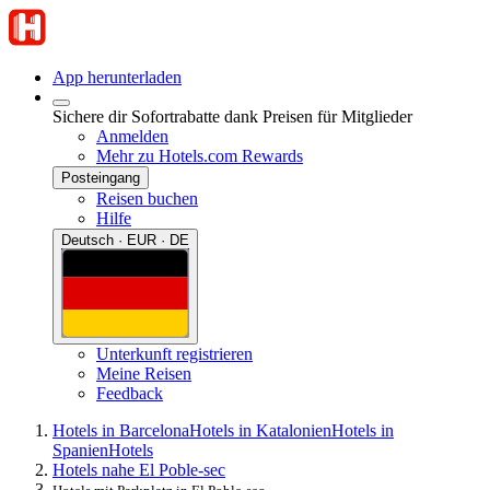
App herunterladen
Sichere dir Sofortrabatte dank Preisen für Mitglieder
Anmelden
Mehr zu Hotels.com Rewards
Posteingang
Reisen buchen
Hilfe
Deutsch · EUR · DE
Unterkunft registrieren
Meine Reisen
Feedback
Hotels in Barcelona
Hotels in Katalonien
Hotels in
Spanien
Hotels
Hotels nahe El Poble-sec