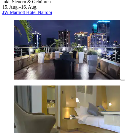
inkl. Steuern & Gebühren
15. Aug.–16. Aug.
JW Marriott Hotel Nairobi