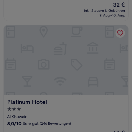
Der
32 €
10,
Preis
Gut,
inkl. Steuern & Gebühren
beträgt
9. Aug.–10. Aug.
(220
32 €
Bewertungen)
Platinum Hotel
Platinum Hotel
Platinum Hotel
3.0-
Sterne-
Al Khuwair
Unterkunft
8.0
8,0/10
Sehr gut
(246 Bewertungen)
von
Der