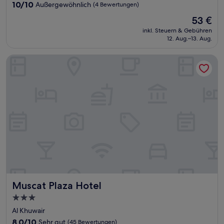
Unterkunft
10.0
10/10
Außergewöhnlich
(4 Bewertungen)
von
Der
53 €
10,
Preis
Außergewöhnlich,
inkl. Steuern & Gebühren
beträgt
12. Aug.–13. Aug.
(4
53 €
Bewertungen)
Muscat Plaza Hotel
Muscat Plaza Hotel
Muscat Plaza Hotel
3.0-
Sterne-
Al Khuwair
Unterkunft
8.0
8,0/10
Sehr gut
(45 Bewertungen)