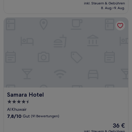
Preis
Sehr
inkl. Steuern & Gebühren
beträgt
8. Aug.–9. Aug.
gut,
43 €
(84
Bewertungen)
Samara Hotel
Samara Hotel
Samara Hotel
4.5-
Sterne-
Al Khuwair
Unterkunft
7.8
7,8/10
Gut
(91 Bewertungen)
von
Der
36 €
10,
Preis
Gut,
inkl. Steuern & Gebühren