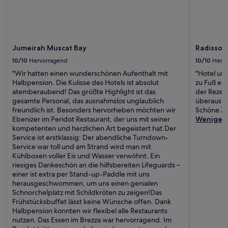
Jumeirah Muscat Bay
Radisson 
10/10
Hervorragend
10/10
Herv
"Wir hatten einen wunderschönen Aufenthalt mit
"Hotel un
Halbpension. Die Kulisse des Hotels ist absolut
zu Fuß er
atemberaubend! Das größte Highlight ist das
der Rezep
gesamte Personal, das ausnahmslos unglaublich
überaus se
freundlich ist. Besonders hervorheben möchten wir
Schöne Zi
Ebenizer im Peridot Restaurant, der uns mit seiner
Weniger
kompetenten und herzlichen Art begeistert hat.Der
Service ist erstklassig: Der abendliche Turndown-
Service war toll und am Strand wird man mit
Kühlboxen voller Eis und Wasser verwöhnt. Ein
riesiges Dankeschön an die hilfsbereiten Lifeguards –
einer ist extra per Stand-up-Paddle mit uns
herausgeschwommen, um uns einen genialen
Schnorchelplatz mit Schildkröten zu zeigen!Das
Frühstücksbuffet lässt keine Wünsche offen. Dank
Halbpension konnten wir flexibel alle Restaurants
nutzen. Das Essen im Brezza war hervorragend. Im