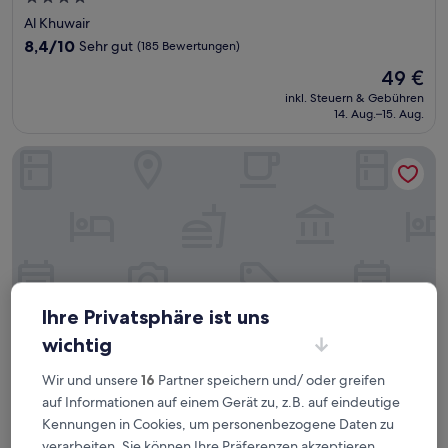
Sterne-
Al Khuwair
Unterkunft
8.4
8,4/10
Sehr gut
(185 Bewertungen)
von
Der
49 €
10,
Preis
Sehr
inkl. Steuern & Gebühren
beträgt
14. Aug.–15. Aug.
gut,
49 €
(185
Bewertungen)
Safeer International Hotel
Ihre Privatsphäre ist uns
wichtig
Wir und unsere
16
Partner speichern und/ oder greifen
auf Informationen auf einem Gerät zu, z.B. auf eindeutige
Safeer International Hotel
Safeer International Hotel
Kennungen in Cookies, um personenbezogene Daten zu
4.0-
verarbeiten. Sie können Ihre Präferenzen akzeptieren