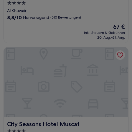
4.0-
Sterne-
Al Khuwair
Unterkunft
8.8
8,8/10
Hervorragend
(510 Bewertungen)
von
Der
67 €
10,
Preis
Hervorragend,
inkl. Steuern & Gebühren
beträgt
20. Aug.–21. Aug.
(510
67 €
Bewertungen)
City Seasons Hotel Muscat
City Seasons Hotel Muscat
City Seasons Hotel Muscat
4.0-