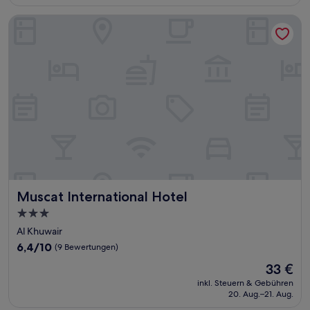
50 €
Bewertungen)
Muscat International Hotel
Muscat International Hotel
Muscat International Hotel
3.0-
Sterne-
Al Khuwair
Unterkunft
6.4
6,4/10
(9 Bewertungen)
von
Der
33 €
10,
Preis
(9
inkl. Steuern & Gebühren
beträgt
20. Aug.–21. Aug.
Bewertungen)
33 €