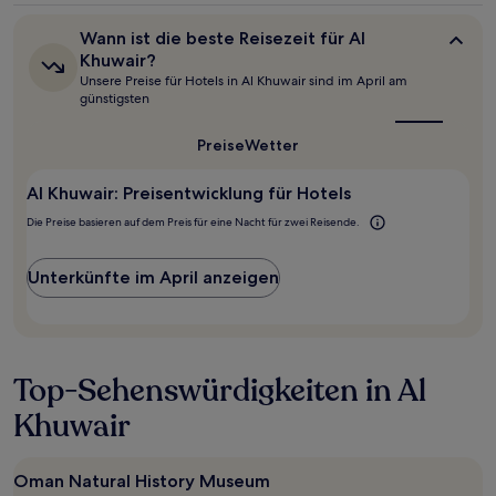
Bedingungen
Unterkunft
gelten.
Wann
Wann ist die beste Reisezeit für Al
ist
Khuwair?
die
Unsere Preise für Hotels in Al Khuwair sind im April am
beste
günstigsten
Reisezeit
für
Al
Preise
Wetter
Khuwair?
Al Khuwair: Preisentwicklung für Hotels
Die Preise basieren auf dem Preis für eine Nacht für zwei Reisende.
Unterkünfte im April anzeigen
Top-Sehenswürdigkeiten in Al
Khuwair
Oman Natural History Museum