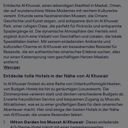
Entdecke Al Khuwair, einen lebendigen Stadtteil in Maskat, Oman,
der auf wunderschöne Weise Modernes mit reichem Kulturerbe
vereint. Erkunde seine faszinierenden Museen, die Omans
Geschichte und Kunst zeigen, und entspanne dich im Al Khuwair
Park, einer ruhigen Oase, die perfekt für Picknicks und entspannte
Spaziergänge ist. Die dynamische Atmosphäre des Viertels wird
ergänzt durch eine Vielzahl von Geschäften und Lokalen, die lokale
Spezialitäten bieten. Mit seinem einladenden Ambiente und
kulturellen Charme ist Al Khuwair ein bezauberndes Reiseziel für
Reisende, die ein authentisches omanisches Erlebnis suchen, alles
nur einen Katzensprung vom geschäftigen Herzen Maskats
entfernt.
Weniger
Entdecke tolle Hotels in der Nähe von Al Khuwair
In Al Khuwair findest du eine Reihe von Unterkunftsmöglichkeiten,
von Budget-Hotels bis hin zu geräumigen Luxusresorts. Die
Zimmerpreise variieren stark und decken verschiedene Budgets ab.
Erwarte freundlichen Service und bequemen Zugang zu Muscats
Attraktionen, was es zu einer großartigen Basis für dein omanisches
Abenteuer macht. Hier sind einige der besten Hotels in der Nähe
von Al Khuwair, die unsere Reisenden lieben:
W
Hilton Garden Inn Muscat Al Khuwair
: Dieses einladende
i
4,0-Sterne-Hotel glänzt mit einer bemerkenswerten