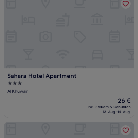
Sahara Hotel Apartment
Sahara Hotel Apartment
3.0-
Sterne-
Al Khuwair
Unterkunft
Der
26 €
Preis
inkl. Steuern & Gebühren
beträgt
13. Aug.–14. Aug.
26 €
City Park Hotel Apartments