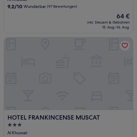
Unterkunft
9.2
9,2/10
Wunderbar
(97 Bewertungen)
von
Der
64 €
10,
Preis
Wunderbar,
inkl. Steuern & Gebühren
beträgt
15. Aug.–16. Aug.
(97
64 €
Bewertungen)
HOTEL FRANKINCENSE MUSCAT
HOTEL FRANKINCENSE MUSCAT
HOTEL FRANKINCENSE MUSCAT
3.0-
Sterne-
Al Khuwair