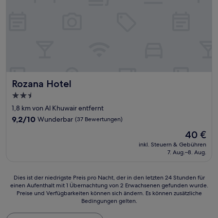
Rozana Hotel
Rozana Hotel
2.5-
Sterne-
1,8 km von Al Khuwair entfernt
Unterkunft
9.2
9,2/10
Wunderbar
(37 Bewertungen)
von
Der
40 €
10,
Preis
Wunderbar,
inkl. Steuern & Gebühren
beträgt
7. Aug.–8. Aug.
(37
40 €
Bewertungen)
Dies
Dies ist der niedrigste Preis pro Nacht, der in den letzten 24 Stunden für
einen Aufenthalt mit 1 Übernachtung von 2 Erwachsenen gefunden wurde.
ist
Preise und Verfügbarkeiten können sich ändern. Es können zusätzliche
der
Bedingungen gelten.
niedrigste
Preis