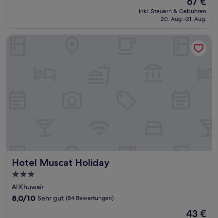
67 €
10,
Preis
Sehr
inkl. Steuern & Gebühren
beträgt
20. Aug.–21. Aug.
gut,
67 €
(246
Bewertungen)
Hotel Muscat Holiday
Hotel Muscat Holiday
Hotel Muscat Holiday
3.0-
Sterne-
Al Khuwair
Unterkunft
8.0
8,0/10
Sehr gut
(84 Bewertungen)
von
Der
43 €
10,