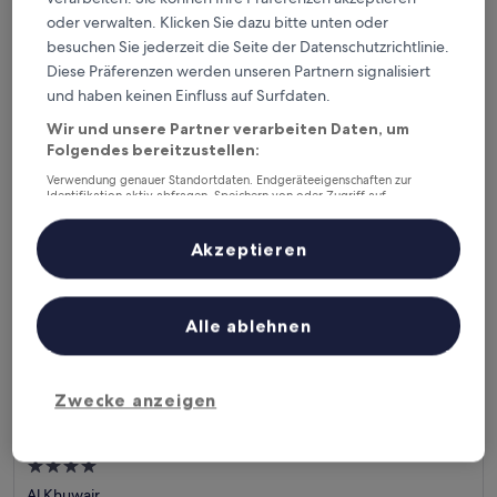
Sterne-
Al Khuwair
oder verwalten. Klicken Sie dazu bitte unten oder
Unterkunft
7.6
7,6/10
Gut
(14 Bewertungen)
besuchen Sie jederzeit die Seite der Datenschutzrichtlinie.
von
Der
36 €
Diese Präferenzen werden unseren Partnern signalisiert
10,
Preis
Gut,
inkl. Steuern & Gebühren
und haben keinen Einfluss auf Surfdaten.
beträgt
1. Sept.–2. Sept.
(14
36 €
Wir und unsere Partner verarbeiten Daten, um
Bewertungen)
Folgendes bereitzustellen:
IntercityHotel Muscat
Verwendung genauer Standortdaten. Endgeräteeigenschaften zur
Identifikation aktiv abfragen. Speichern von oder Zugriff auf
Informationen auf einem Endgerät. Personalisierte Werbung und
Inhalte, Messung von Werbeleistung und der Performance von Inhalten,
Zielgruppenforschung sowie Entwicklung und Verbesserung von
Akzeptieren
Angeboten.
Liste der Partner (Lieferanten)
Alle ablehnen
Zwecke anzeigen
IntercityHotel Muscat
IntercityHotel Muscat
4.0-
Sterne-
Al Khuwair