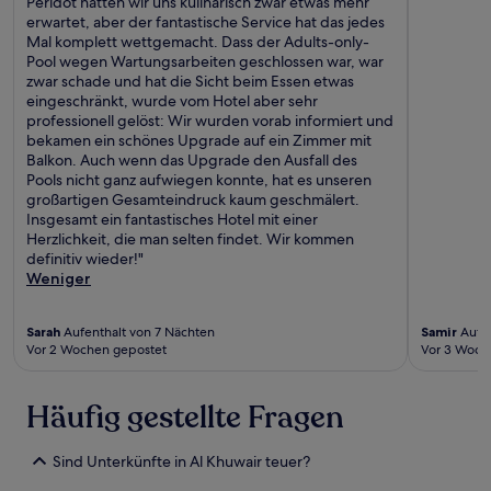
Peridot hätten wir uns kulinarisch zwar etwas mehr
erwartet, aber der fantastische Service hat das jedes
Mal komplett wettgemacht. Dass der Adults-only-
Pool wegen Wartungsarbeiten geschlossen war, war
zwar schade und hat die Sicht beim Essen etwas
eingeschränkt, wurde vom Hotel aber sehr
professionell gelöst: Wir wurden vorab informiert und
bekamen ein schönes Upgrade auf ein Zimmer mit
Balkon. Auch wenn das Upgrade den Ausfall des
Pools nicht ganz aufwiegen konnte, hat es unseren
großartigen Gesamteindruck kaum geschmälert.
Insgesamt ein fantastisches Hotel mit einer
Herzlichkeit, die man selten findet. Wir kommen
definitiv wieder!"
Weniger
Sarah
Aufenthalt von 7 Nächten
Samir
Aufen
Vor 2 Wochen gepostet
Vor 3 Woch
Häufig gestellte Fragen
Sind Unterkünfte in Al Khuwair teuer?