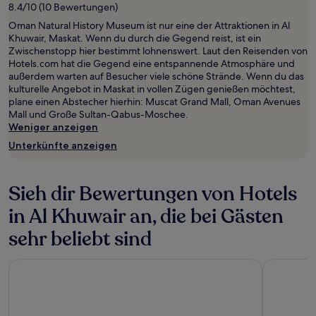
8.4/10 (10 Bewertungen)
Oman Natural History Museum ist nur eine der Attraktionen in Al
Khuwair, Maskat. Wenn du durch die Gegend reist, ist ein
Zwischenstopp hier bestimmt lohnenswert. Laut den Reisenden von
Hotels.com hat die Gegend eine entspannende Atmosphäre und
außerdem warten auf Besucher viele schöne Strände. Wenn du das
kulturelle Angebot in Maskat in vollen Zügen genießen möchtest,
plane einen Abstecher hierhin: Muscat Grand Mall, Oman Avenues
Mall und Große Sultan-Qabus-Moschee.
Weniger anzeigen
Unterkünfte anzeigen
Sieh dir Bewertungen von Hotels
in Al Khuwair an, die bei Gästen
sehr beliebt sind
Jumeirah Muscat Bay
Radisson B