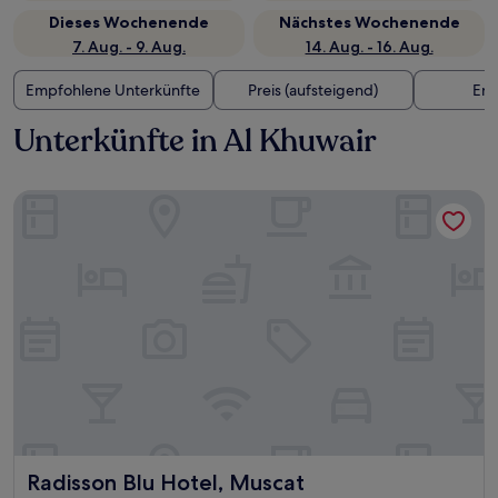
Dieses Wochenende
Nächstes Wochenende
7. Aug. - 9. Aug.
14. Aug. - 16. Aug.
Empfohlene Unterkünfte
Preis (aufsteigend)
Ent
Unterkünfte in Al Khuwair
Radisson Blu Hotel, Muscat
Radisson Blu Hotel, Muscat
Radisson Blu Hotel, Muscat