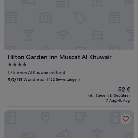
Hilton Garden Inn Muscat Al Khuwair
Hilton Garden Inn Muscat Al Khuwair
4.0-
Sterne-
1,7 km von Al Khuwair entfernt
Unterkunft
9.0
9,0/10
Wunderbar
(422 Bewertungen)
von
Der
52 €
10,
Preis
Wunderbar,
inkl. Steuern & Gebühren
beträgt
7. Aug.–8. Aug.
(422
52 €
Bewertungen)
Rozana Hotel