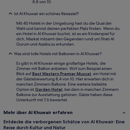
8,8 von 10.
Ist Al Khuwair ein schönes Reiseziel?
Mit 40 Hotels in der Umgebung hast du die Qual der
Wahl und kannst deinen perfekten Platz finden. Wenn du
ein Hotel in Al Khuwair buchst, ist es ein Kinderspiel für
dich, Maskat mitsamt den Gegenden rund um Shati Al
Qurum und Azaiba zu erkunden.
Was sind tolle Hotels mit Balkonen in Al Khuwair?
Es gibt in Al Khuwair einige großartige Hotels, die
Zimmer mit Balkon anbieten. Wirf zum Beispiel einen
Blick auf
Best Western Premier Muscat
, ein Hotel mit
der Gästebewertung 8,4 von 10. Hier erwarten dich in
manchen Zimmern Balkone. Eine weitere beliebte
Option ist
Garden Hotel
, bei dem in manchen Zimmern
Balkone zur Ausstattung gehören. Gäste haben diese
Unterkunft mit 7,6 bewertet.
Mehr über Al Khuwair erfahren
Entdecke die verborgenen Schätze von Al Khuwair: Eine
Reise durch Kultur und Natur