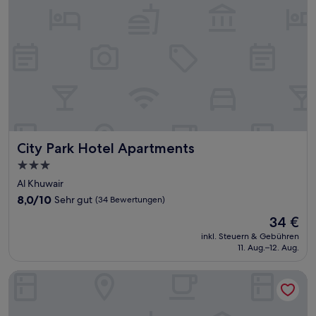
City Park Hotel Apartments
City Park Hotel Apartments
3.0-
Sterne-
Al Khuwair
Unterkunft
8.0
8,0/10
Sehr gut
(34 Bewertungen)
von
Der
34 €
10,
Preis
Sehr
inkl. Steuern & Gebühren
beträgt
11. Aug.–12. Aug.
gut,
34 €
(34
Bewertungen)
Safeer Plaza Hotel