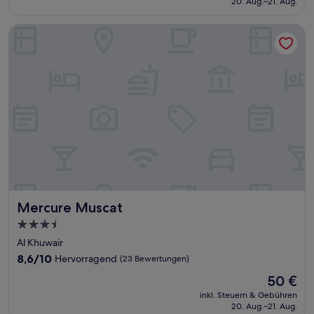
20. Aug.–21. Aug.
gut,
62 €
(381
Bewertungen)
Mercure Muscat
Mercure Muscat
Mercure Muscat
3.5-
Sterne-
Al Khuwair
Unterkunft
8.6
8,6/10
Hervorragend
(23 Bewertungen)
von
Der
50 €
10,
Preis
Hervorragend,
inkl. Steuern & Gebühren
beträgt
20. Aug.–21. Aug.
(23