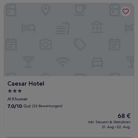
Caesar Hotel
Caesar Hotel
Caesar Hotel
3.0-
Sterne-
Al Khuwair
Unterkunft
7.0
7,0/10
Gut
(32 Bewertungen)
von
Der
68 €
10,
Preis
Gut,
inkl. Steuern & Gebühren
beträgt
21. Aug.–22. Aug.
(32
68 €
Bewertungen)