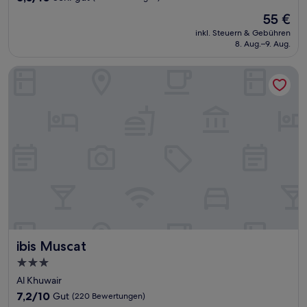
von
Der
55 €
10,
Preis
Sehr
inkl. Steuern & Gebühren
beträgt
8. Aug.–9. Aug.
gut,
55 €
(45
Bewertungen)
ibis Muscat
ibis Muscat
ibis Muscat
3.0-
Sterne-
Al Khuwair
Unterkunft
7.2
7,2/10
Gut
(220 Bewertungen)
von