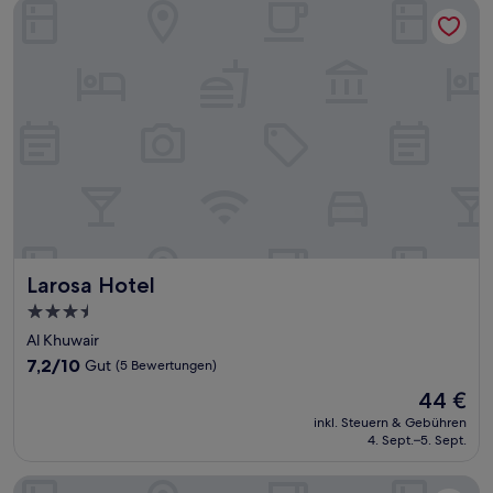
Larosa Hotel
Larosa Hotel
Larosa Hotel
3.5-
Sterne-
Al Khuwair
Unterkunft
7.2
7,2/10
Gut
(5 Bewertungen)
von
Der
44 €
10,
Preis
Gut,
inkl. Steuern & Gebühren
beträgt
4. Sept.–5. Sept.
(5
44 €
Bewertungen)
Sahara Hotel Apartment