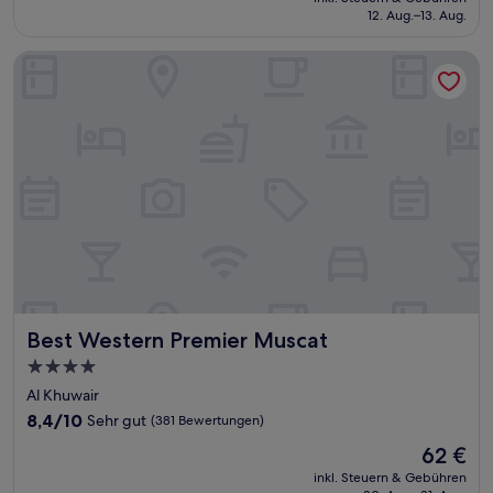
beträgt
12. Aug.–13. Aug.
(91
36 €
Bewertungen)
Best Western Premier Muscat
Best Western Premier Muscat
Best Western Premier Muscat
4.0-
Sterne-
Al Khuwair
Unterkunft
8.4
8,4/10
Sehr gut
(381 Bewertungen)
von
Der
62 €
10,
Preis
Sehr
inkl. Steuern & Gebühren
beträgt