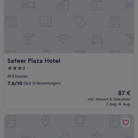
Safeer Plaza Hotel
Safeer Plaza Hotel
3.5-
Sterne-
Al Khuwair
Unterkunft
7.6
7,6/10
Gut
(4 Bewertungen)
von
Der
87 €
10,
Preis
Gut,
inkl. Steuern & Gebühren
beträgt
7. Aug.–8. Aug.
(4
87 €
Bewertungen)
Hilton Garden Inn Muscat Al Khuwair