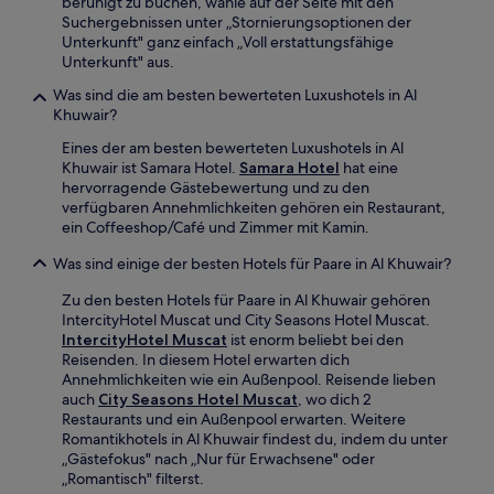
beruhigt zu buchen, wähle auf der Seite mit den
Suchergebnissen unter „Stornierungsoptionen der
Unterkunft" ganz einfach „Voll erstattungsfähige
Unterkunft" aus.
Was sind die am besten bewerteten Luxushotels in Al
Khuwair?
Eines der am besten bewerteten Luxushotels in Al
Khuwair ist Samara Hotel.
Samara Hotel
hat eine
hervorragende Gästebewertung und zu den
verfügbaren Annehmlichkeiten gehören ein Restaurant,
ein Coffeeshop/Café und Zimmer mit Kamin.
Was sind einige der besten Hotels für Paare in Al Khuwair?
Zu den besten Hotels für Paare in Al Khuwair gehören
IntercityHotel Muscat und City Seasons Hotel Muscat.
IntercityHotel Muscat
ist enorm beliebt bei den
Reisenden. In diesem Hotel erwarten dich
Annehmlichkeiten wie ein Außenpool. Reisende lieben
auch
City Seasons Hotel Muscat
, wo dich 2
Restaurants und ein Außenpool erwarten. Weitere
Romantikhotels in Al Khuwair findest du, indem du unter
„Gästefokus" nach „Nur für Erwachsene" oder
„Romantisch" filterst.