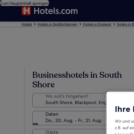
Zum Hauptinhalt springen
Hotels
Hotels in Großbritannien
Hotels in England
Hotels in 
Businesshotels in South
Shore
Wo soll’s hingehen?
Ihre
Daten
Do., 20. Aug. - Fr., 21. Aug.
Wir und u
z.B. auf 
Gäste