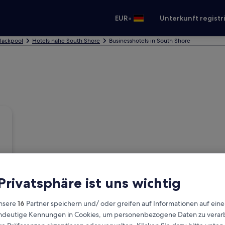
•
EUR
Unterkunft registr
Blackpool
Hotels nahe South Shore
Businesshotels in South Shore
 Privatsphäre ist uns wichtig
nsere
16
Partner speichern und/ oder greifen auf Informationen auf ein
eindeutige Kennungen in Cookies, um personenbezogene Daten zu verarb