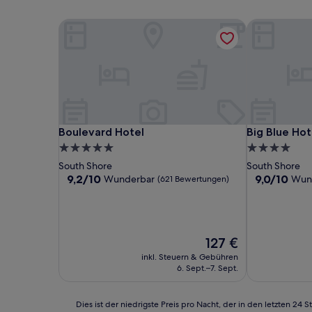
Boulevard Hotel
Big Blue Hot
Boulevard Hotel
Big Blue Hot
Boulevard Hotel
Big Blue Hot
5.0-
4.0-
Sterne-
Sterne-
South Shore
South Shore
Unterkunft
Unterkunft
9.2
9.0
9,2/10
9,0/10
Wunderbar
Wun
(621 Bewertungen)
von
von
10,
10,
Wunderbar,
Wunderbar,
(621
(1.001
Bewertungen)
Der
Bewertunge
127 €
Preis
inkl. Steuern & Gebühren
beträgt
6. Sept.–7. Sept.
127 €
Dies
Dies ist der niedrigste Preis pro Nacht, der in den letzten 