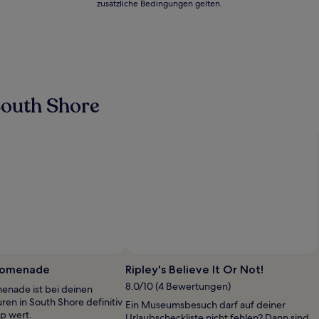
zusätzliche Bedingungen gelten.
South Shore
Foto von Artur Mantura
Öffentliches
Foto
Promenade
Ripley's Believe It Or Not!
von
8.0/10 (4 Bewertungen)
enade ist bei deinen
Artur
en in South Shore definitiv
Ein Museumsbesuch darf auf deiner
Mantura
p wert.
Urlaubscheckliste nicht fehlen? Dann sind