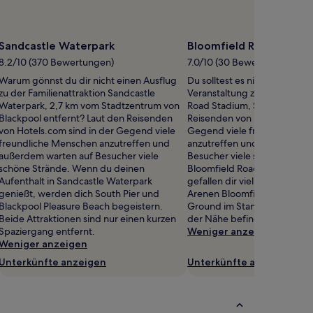
Sandcastle Waterpark
Bloomfield Road Stadi
8.2/10 (370 Bewertungen)
7.0/10 (30 Bewertungen)
Warum gönnst du dir nicht einen Ausflug
Du solltest es nicht verpassen
zu der Familienattraktion Sandcastle
Veranstaltung zu besuchen: 
Waterpark, 2,7 km vom Stadtzentrum von
Road Stadium, South Shore. 
Blackpool entfernt? Laut den Reisenden
Reisenden von Hotels.com si
von Hotels.com sind in der Gegend viele
Gegend viele freundliche 
freundliche Menschen anzutreffen und
anzutreffen und außerdem w
außerdem warten auf Besucher viele
Besucher viele schöne Strä
schöne Strände. Wenn du deinen
Bloomfield Road Stadium toll
Aufenthalt in Sandcastle Waterpark
gefallen dir vielleicht auch d
genießt, werden dich South Pier und
Arenen Bloomfield Road und
Blackpool Pleasure Beach begeistern.
Ground im Stanley Park, die s
Beide Attraktionen sind nur einen kurzen
der Nähe befinden.
Spaziergang entfernt.
Weniger anzeigen
Weniger anzeigen
Unterkünfte anzeigen
Unterkünfte anzeigen