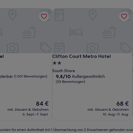
el
Clifton Court Metro Hotel
el
Clifton Court Metro Hotel
el
Clifton Court Metro Hotel
2.0-
Sterne-
South Shore
Unterkunft
9.4
9,4/10
derbar
Außergewöhnlich
(1.001 Bewertungen)
von
(33 Bewertungen)
10,
Außergewöhnlich,
(33
n)
Der
Bewertungen)
Der
84 €
68 €
Preis
Preis
inkl. Steuern & Gebühren
inkl. Steuern & Gebühren
beträgt
beträgt
6. Sept.–7. Sept.
10. Aug.–11. Aug.
84 €
68 €
24 Stunden für einen Aufenthalt mit 1 Übernachtung von 2 Erwachsenen gefunden wu