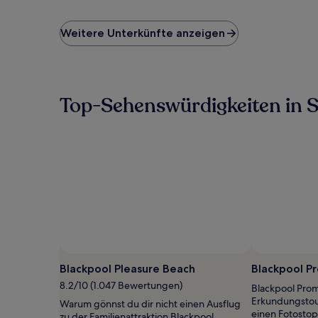
ist
der
niedrigste
Weitere Unterkünfte anzeigen
Preis
pro
Nacht,
der
in
Top-Sehenswürdigkeiten in 
den
letzten
24 Stunden
für
einen
Aufenthalt
mit
1 Übernachtung
von
2 Erwachsenen
gefunden
wurde.
Preise
Blackpool Pleasure Beach
Blackpool 
und
8.2/10 (1.047 Bewertungen)
Verfügbarkeiten
Blackpool Prom
können
Erkundungstour
Warum gönnst du dir nicht einen Ausflug
sich
einen Fotostop
zu der Familienattraktion Blackpool