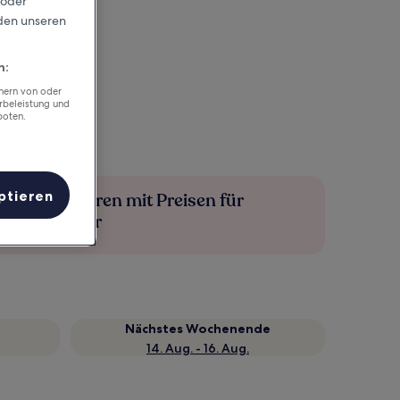
 oder
rden unseren
n:
chern von oder
rbeleistung und
boten.
ptieren
Mehr sparen mit Preisen für
Mitglieder
Nächstes Wochenende
14. Aug. - 16. Aug.