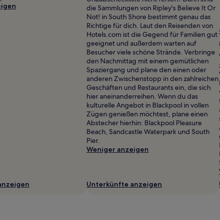
eigen
die Sammlungen von Ripley's Believe It Or
Not! in South Shore bestimmt genau das
Richtige für dich. Laut den Reisenden von
Hotels.com ist die Gegend für Familien gut
geeignet und außerdem warten auf
Besucher viele schöne Strände. Verbringe
den Nachmittag mit einem gemütlichen
Spaziergang und plane den einen oder
anderen Zwischenstopp in den zahlreichen
Geschäften und Restaurants ein, die sich
hier aneinanderreihen. Wenn du das
kulturelle Angebot in Blackpool in vollen
Zügen genießen möchtest, plane einen
Abstecher hierhin: Blackpool Pleasure
Beach, Sandcastle Waterpark und South
Pier.
Weniger anzeigen
anzeigen
Unterkünfte anzeigen