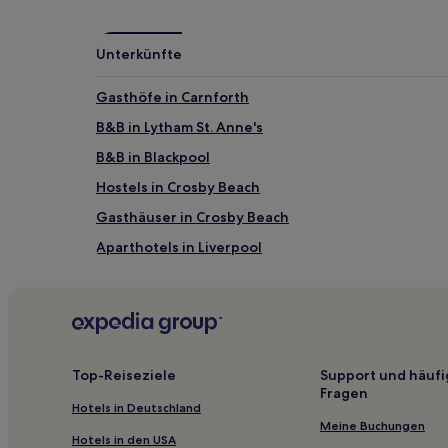
Unterkünfte
Gasthöfe in Carnforth
B&B in Lytham St. Anne's
B&B in Blackpool
Hostels in Crosby Beach
Gasthäuser in Crosby Beach
Aparthotels in Liverpool
2-Sterne-Hotels in Blackpool
Hotels nahe Brockholes Nature Reserve
Garstang Hotels
Hotels nahe Ashton Memorial
Top-Reiseziele
Support und häufi
Fragen
Hotels nahe Bahnhof Wigan North Western
Hotels in Deutschland
Hightown: Hotels
Meine Buchungen
Hotels in den USA