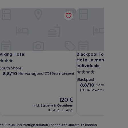
Viking Hotel
Blackpool Football Club 
Viking Hotel
Blackpool Football Club 
Viking Hotel
Blackpool Football Clu
Hotel, a member of Rad
3.0-
Individuals
Sterne-
South Shore
4.0-
Unterkunft
8.8
8,8/10
Hervorragend
(731 Bewertungen)
von
Sterne-
Blackpool
10,
Unterkunft
8.8
8,8/10
Hervorragend
Hervorragend,
von
(1.004 Bewertungen)
(731
10,
Bewertungen)
Der
120 €
Hervorragend,
Preis
(1.004
inkl. Steuern & Gebühren
inkl. Steu
beträgt
Bewertungen)
10. Aug.–11. Aug.
3
120 €
rde. Preise und Verfügbarkeiten können sich ändern. Es können