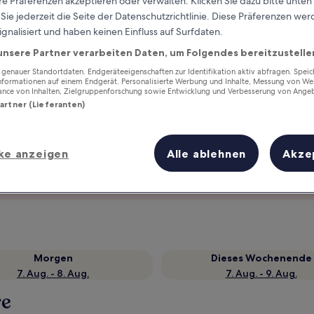
e Präferenzen akzeptieren oder verwalten. Klicken Sie dazu bitte unten
ie jederzeit die Seite der Datenschutzrichtlinie. Diese Präferenzen we
ignalisiert und haben keinen Einfluss auf Surfdaten.
unsere Partner verarbeiten Daten, um Folgendes bereitzustelle
enauer Standortdaten. Endgeräteeigenschaften zur Identifikation aktiv abfragen. Spei
Informationen auf einem Endgerät. Personalisierte Werbung und Inhalte, Messung von We
ance von Inhalten, Zielgruppenforschung sowie Entwicklung und Verbesserung von Ange
Partner (Lieferanten)
ke anzeigen
Alle ablehnen
Akze
Verdiene Prämien für jede
wahrgenommene Übernachtung
Morgen
Dieses Wochenende
7. Aug. - 8. Aug.
7. Aug. - 9. Aug.
re