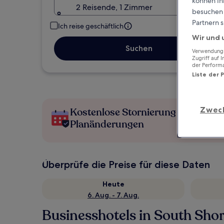
können Ihr
2 Reisende, 1 Zimmer
besuchen S
Partnern s
Ich reise geschäftlich
Wir und 
Suchen
Verwendung g
Zugriff auf 
der Perform
Liste der 
Zwec
Kostenlose Stornierung bei
Planänderungen
Überprüfe die Preise für diese Daten
Heute
6. Aug. - 7. Aug.
Businesshotels in South Sho