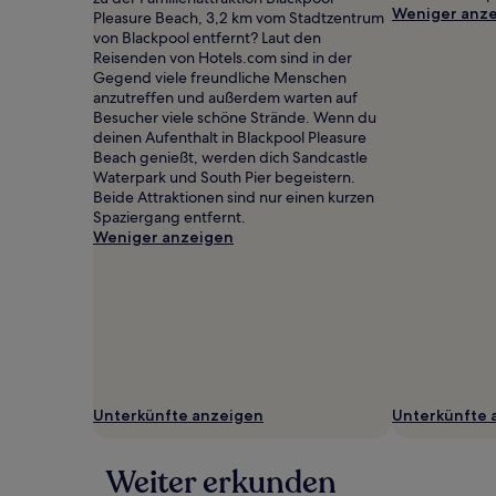
ändern.
Weniger anz
Pleasure Beach, 3,2 km vom Stadtzentrum
Es
von Blackpool entfernt? Laut den
können
Reisenden von Hotels.com sind in der
zusätzliche
Gegend viele freundliche Menschen
Bedingungen
anzutreffen und außerdem warten auf
gelten.
Besucher viele schöne Strände. Wenn du
deinen Aufenthalt in Blackpool Pleasure
Beach genießt, werden dich Sandcastle
Waterpark und South Pier begeistern.
Beide Attraktionen sind nur einen kurzen
Spaziergang entfernt.
Weniger anzeigen
Unterkünfte anzeigen
Unterkünfte 
Weiter erkunden