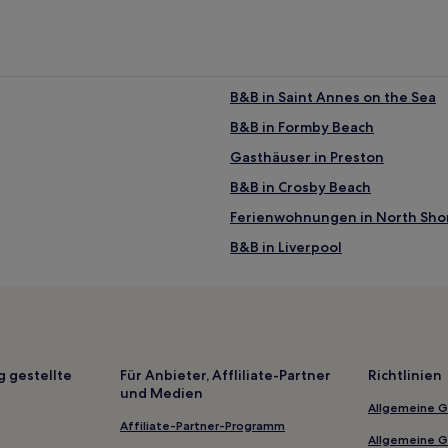
B&B in Saint Annes on the Sea
B&B in Formby Beach
Gasthäuser in Preston
B&B in Crosby Beach
Ferienwohnungen in North Sho
B&B in Liverpool
Thurnham Hotels
Horwich Hotels
Preston Hotels
Hotels nahe Rennbahn Three Si
g gestellte
Für Anbieter, Affliliate-Partner
Richtlinien
und Medien
Lancaster District: Hotels
Allgemeine 
Blackpool Hotels
Affiliate-Partner-Programm
Allgemeine 