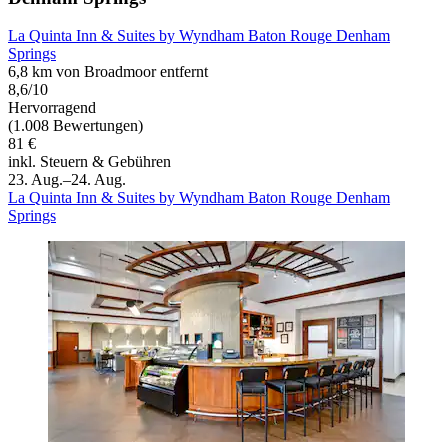
La Quinta Inn & Suites by Wyndham Baton Rouge Denham
Springs
6,8 km von Broadmoor entfernt
8,6/10
Hervorragend
(1.008 Bewertungen)
81 €
inkl. Steuern & Gebühren
23. Aug.–24. Aug.
La Quinta Inn & Suites by Wyndham Baton Rouge Denham
Springs