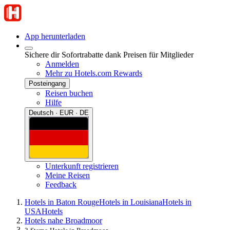
App herunterladen
Sichere dir Sofortrabatte dank Preisen für Mitglieder
Anmelden
Mehr zu Hotels.com Rewards
Posteingang
Reisen buchen
Hilfe
Deutsch · EUR · DE
Unterkunft registrieren
Meine Reisen
Feedback
Hotels in Baton Rouge
Hotels in Louisiana
Hotels in
USA
Hotels
Hotels nahe Broadmoor