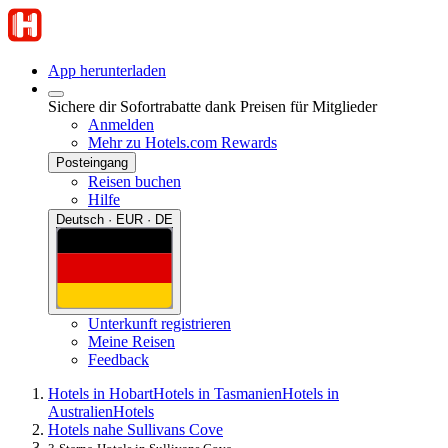
App herunterladen
Sichere dir Sofortrabatte dank Preisen für Mitglieder
Anmelden
Mehr zu Hotels.com Rewards
Posteingang
Reisen buchen
Hilfe
Deutsch · EUR · DE
Unterkunft registrieren
Meine Reisen
Feedback
Hotels in Hobart
Hotels in Tasmanien
Hotels in
Australien
Hotels
Hotels nahe Sullivans Cove