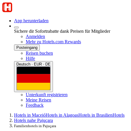
App herunterladen
Sichere dir Sofortrabatte dank Preisen für Mitglieder
Anmelden
Mehr zu Hotels.com Rewards
Posteingang
Reisen buchen
Hilfe
Deutsch · EUR · DE
Unterkunft registrieren
Meine Reisen
Feedback
Hotels in Maceió
Hotels in Alagoas
Hotels in Brasilien
Hotels
Hotels nahe Pajuçara
Familienhotels in Pajuçara