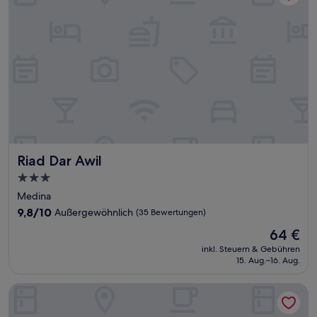
Riad Dar Awil
Riad Dar Awil
3.0-
Sterne-
Medina
Unterkunft
9.8
9,8/10
Außergewöhnlich
(35 Bewertungen)
von
Der
64 €
10,
Preis
Außergewöhnlich,
inkl. Steuern & Gebühren
beträgt
15. Aug.–16. Aug.
(35
64 €
Bewertungen)
Essaouira youth Riad