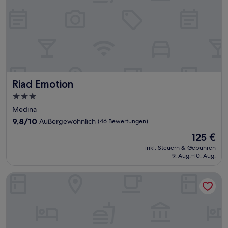
Riad Emotion
Riad Emotion
3.0-
Sterne-
Medina
Unterkunft
9.8
9,8/10
Außergewöhnlich
(46 Bewertungen)
von
Der
125 €
10,
Preis
Außergewöhnlich,
inkl. Steuern & Gebühren
beträgt
9. Aug.–10. Aug.
(46
125 €
Bewertungen)
RIAD MALAÏKA