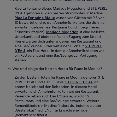
Riad La Fontaine Bleue, Madada Mogador und STE PERLE
D'EAU gehören zu den besten Strandhotels in Medina.
Riad La Fontaine Bleue
wurde von Gästen mit 9,8 von
10 bewertet und zu den Annehmlichkeiten, die dich hier
erwarten, gehören ein Restaurant und inbegriffenes
Frühstück (täglich).
Madada Mogador
ist eine beliebte
Unterkunft und bietet einfachen Zugang zum Strand.
Hier erwarten dich unter anderem ein Restaurant und
eine Bar/Lounge. Oder wirf einen Blick auf
STE PERLE
D'EAU
, ein Top-Hotel, in dem dir Annehmlichkeiten wie
ein Restaurant und eine Bar/Lounge zur Verfügung
stehen.
Was sind einige der besten Hotels für Paare in Medina?
Zu den besten Hotels für Paare in Medina gehören STE
PERLE D'EAU und Dar L'Oussia.
STE PERLE D'EAU
ist
enorm beliebt bei den Reisenden. In diesem Hotel
erwarten dich Annehmlichkeiten wie ein Restaurant.
Reisende lieben auch
Dar L'Oussia
, wo dich 2
Restaurants und eine Bar/Lounge erwarten. Weitere
Romantikhotels in Medina findest du, indem du unter
„Gästefokus" nach „Nur für Erwachsene" oder
„Romantisch" filterst.