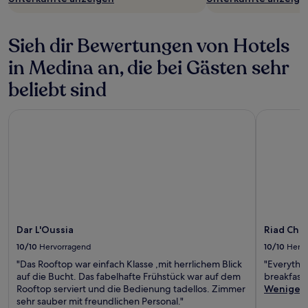
Sieh dir Bewertungen von Hotels
in Medina an, die bei Gästen sehr
beliebt sind
Dar L'Oussia
Riad Chba
Dar L'Oussia
Riad Chb
10/10
Hervorragend
10/10
Herv
"Das Rooftop war einfach Klasse ,mit herrlichem Blick
"Everythi
auf die Bucht. Das fabelhafte Frühstück war auf dem
breakfast 
Rooftop serviert und die Bedienung tadellos. Zimmer
Weniger
sehr sauber mit freundlichen Personal."