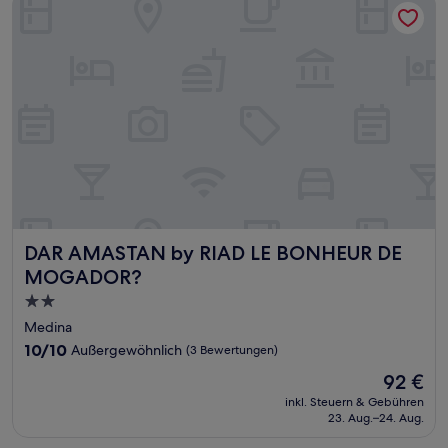
DAR AMASTAN by RIAD LE BONHEUR DE MOGADOR?
DAR AMASTAN by RIAD LE BONHEUR DE
MOGADOR?
2.0-
Sterne-
Medina
Unterkunft
10.0
10/10
Außergewöhnlich
(3 Bewertungen)
von
Der
92 €
10,
Preis
Außergewöhnlich,
inkl. Steuern & Gebühren
beträgt
23. Aug.–24. Aug.
(3
92 €
Bewertungen)