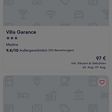
Villa Garance
Villa Garance
3.0-
Sterne-
Medina
Unterkunft
9.4
9,4/10
Außergewöhnlich
(153 Bewertungen)
von
Der
97 €
10,
Preis
Außergewöhnlich,
inkl. Steuern & Gebühren
beträgt
26. Aug.–27. Aug.
(153
97 €
Bewertungen)
Dar al Bahar