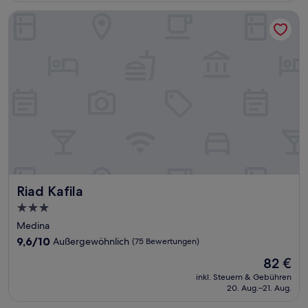
Bewertungen)
Riad Kafila
Riad Kafila
Riad Kafila
3.0-
Sterne-
Medina
Unterkunft
9.6
9,6/10
Außergewöhnlich
(75 Bewertungen)
von
Der
82 €
10,
Preis
Außergewöhnlich,
inkl. Steuern & Gebühren
beträgt
20. Aug.–21. Aug.
(75
82 €
Bewertungen)