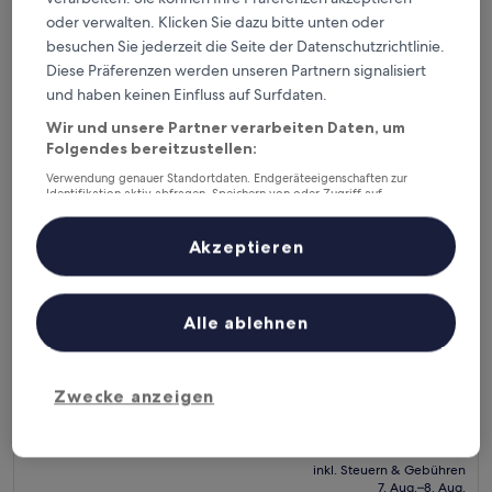
beträgt
14. Aug.–15. Aug.
(88
oder verwalten. Klicken Sie dazu bitte unten oder
72 €
Bewertungen)
besuchen Sie jederzeit die Seite der Datenschutzrichtlinie.
Riad Mimouna
Diese Präferenzen werden unseren Partnern signalisiert
und haben keinen Einfluss auf Surfdaten.
Wir und unsere Partner verarbeiten Daten, um
Folgendes bereitzustellen:
Verwendung genauer Standortdaten. Endgeräteeigenschaften zur
Identifikation aktiv abfragen. Speichern von oder Zugriff auf
Informationen auf einem Endgerät. Personalisierte Werbung und
Inhalte, Messung von Werbeleistung und der Performance von Inhalten,
Zielgruppenforschung sowie Entwicklung und Verbesserung von
Akzeptieren
Angeboten.
Liste der Partner (Lieferanten)
Alle ablehnen
Riad Mimouna
Riad Mimouna
4.0-
Sterne-
Medina
Zwecke anzeigen
Unterkunft
9.0
9,0/10
Wunderbar
(286 Bewertungen)
von
Der
117 €
10,
Preis
Wunderbar,
inkl. Steuern & Gebühren
beträgt
7. Aug.–8. Aug.
(286