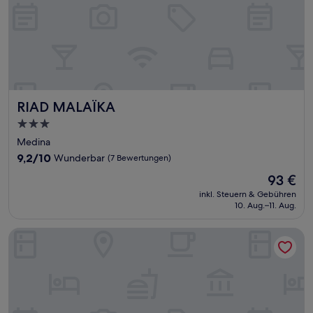
RIAD MALAÏKA
RIAD MALAÏKA
3.0-
Sterne-
Medina
Unterkunft
9.2
9,2/10
Wunderbar
(7 Bewertungen)
von
Der
93 €
10,
Preis
Wunderbar,
inkl. Steuern & Gebühren
beträgt
10. Aug.–11. Aug.
(7
93 €
Bewertungen)
Riad Sidi Magdoul