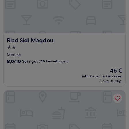
Riad Sidi Magdoul
Riad Sidi Magdoul
2.0-
Sterne-
Medina
Unterkunft
8.0
8,0/10
Sehr gut
(159 Bewertungen)
von
Der
46 €
10,
Preis
Sehr
inkl. Steuern & Gebühren
beträgt
7. Aug.–8. Aug.
gut,
46 €
(159
Bewertungen)
Villa Garance