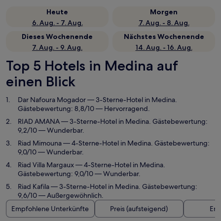
Heute
Morgen
6. Aug. - 7. Aug.
7. Aug. - 8. Aug.
Dieses Wochenende
Nächstes Wochenende
7. Aug. - 9. Aug.
14. Aug. - 16. Aug.
Top 5 Hotels in Medina auf
einen Blick
Dar Nafoura Mogador
— 3-Sterne-Hotel in Medina.
Gästebewertung: 8,8/10 — Hervorragend.
RIAD AMANA
— 3-Sterne-Hotel in Medina. Gästebewertung:
9,2/10 — Wunderbar.
Riad Mimouna
— 4-Sterne-Hotel in Medina. Gästebewertung:
9,0/10 — Wunderbar.
Riad Villa Margaux
— 4-Sterne-Hotel in Medina.
Gästebewertung: 9,0/10 — Wunderbar.
Riad Kafila
— 3-Sterne-Hotel in Medina. Gästebewertung:
9,6/10 — Außergewöhnlich.
Empfohlene Unterkünfte
Preis (aufsteigend)
Ent