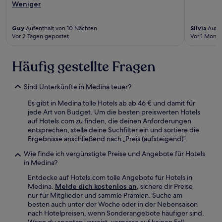
Weniger
Guy
Aufenthalt von 10 Nächten
Silvia
Aufen
Vor 2 Tagen gepostet
Vor 1 Monat
Häufig gestellte Fragen
Sind Unterkünfte in Medina teuer?
Es gibt in Medina tolle Hotels ab ab 46 € und damit für
jede Art von Budget. Um die besten preiswerten Hotels
auf Hotels.com zu finden, die deinen Anforderungen
entsprechen, stelle deine Suchfilter ein und sortiere die
Ergebnisse anschließend nach „Preis (aufsteigend)".
Wie finde ich vergünstigte Preise und Angebote für Hotels
in Medina?
Entdecke auf Hotels.com tolle Angebote für Hotels in
Medina.
Melde dich kostenlos an
, sichere dir Preise
nur für Mitglieder und sammle Prämien. Suche am
besten auch unter der Woche oder in der Nebensaison
nach Hotelpreisen, wenn Sonderangebote häufiger sind.