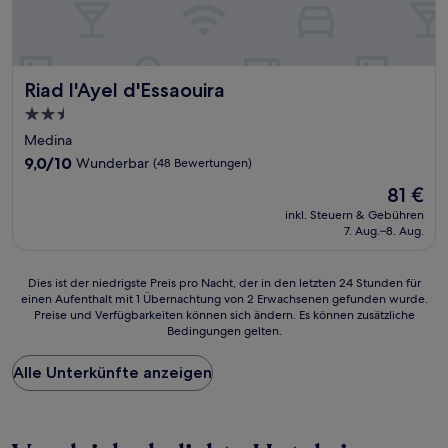
Riad l'Ayel d'Essaouira
Riad l'Ayel d'Essaouira
2.5-
Sterne-
Medina
Unterkunft
9.0
9,0/10
Wunderbar
(48 Bewertungen)
von
Der
81 €
10,
Preis
Wunderbar,
inkl. Steuern & Gebühren
beträgt
7. Aug.–8. Aug.
(48
81 €
Bewertungen)
Dies
Dies ist der niedrigste Preis pro Nacht, der in den letzten 24 Stunden für
einen Aufenthalt mit 1 Übernachtung von 2 Erwachsenen gefunden wurde.
ist
Preise und Verfügbarkeiten können sich ändern. Es können zusätzliche
der
Bedingungen gelten.
niedrigste
Preis
Alle Unterkünfte anzeigen
pro
Nacht,
der
in
den