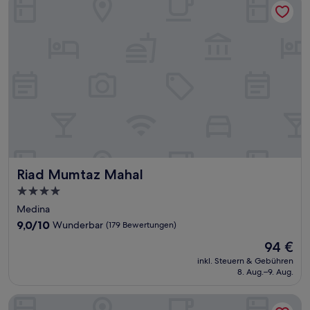
Riad Mumtaz Mahal
Riad Mumtaz Mahal
4.0-
Sterne-
Medina
Unterkunft
9.0
9,0/10
Wunderbar
(179 Bewertungen)
von
Der
94 €
10,
Preis
Wunderbar,
inkl. Steuern & Gebühren
beträgt
8. Aug.–9. Aug.
(179
94 €
Bewertungen)
Riad Al Manara