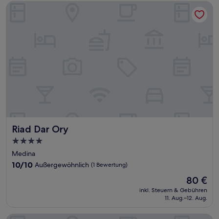
Riad Dar Ory
Riad Dar Ory
Riad Dar Ory
4.0-
Sterne-
Medina
Unterkunft
10.0
10/10
Außergewöhnlich
(1 Bewertung)
von
Der
80 €
10,
Preis
Außergewöhnlich,
inkl. Steuern & Gebühren
beträgt
11. Aug.–12. Aug.
(1
80 €
Bewertung)
Riad Mumtaz Mahal