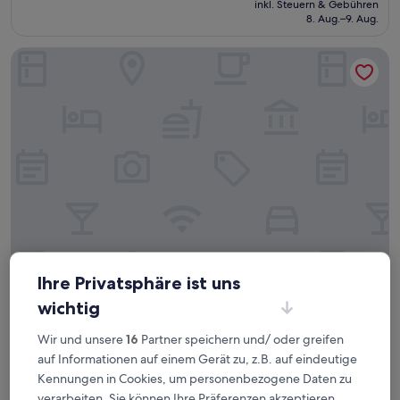
Hervorragend,
inkl. Steuern & Gebühren
beträgt
8. Aug.–9. Aug.
(78
65 €
Bewertungen)
RIAD AMANA
RIAD AMANA
RIAD AMANA
Ihre Privatsphäre ist uns
3.0-
wichtig
Sterne-
Medina
Wir und unsere
16
Partner speichern und/ oder greifen
Unterkunft
9.2
9,2/10
Wunderbar
(88 Bewertungen)
auf Informationen auf einem Gerät zu, z.B. auf eindeutige
von
Der
72 €
10,
Kennungen in Cookies, um personenbezogene Daten zu
Preis
Wunderbar,
inkl. Steuern & Gebühren
verarbeiten. Sie können Ihre Präferenzen akzeptieren