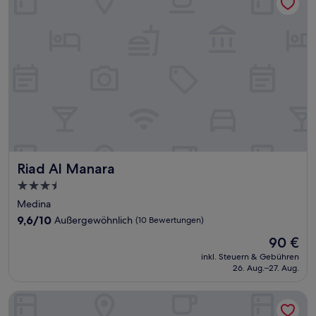
Riad Al Manara
Riad Al Manara
3.5-
Sterne-
Medina
Unterkunft
9.6
9,6/10
Außergewöhnlich
(10 Bewertungen)
von
Der
90 €
10,
Preis
Außergewöhnlich,
inkl. Steuern & Gebühren
beträgt
26. Aug.–27. Aug.
(10
90 €
Bewertungen)
Riad Dar Awil