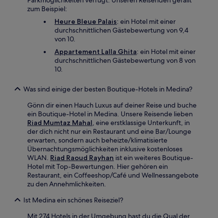
Parkmöglichkeiten verfügt. Unseren Reisenden gefällt
zum Beispiel:
Heure Bleue Palais
: ein Hotel mit einer
durchschnittlichen Gästebewertung von 9,4
von 10.
Appartement Lalla Ghita
: ein Hotel mit einer
durchschnittlichen Gästebewertung von 8 von
10.
Was sind einige der besten Boutique-Hotels in Medina?
Gönn dir einen Hauch Luxus auf deiner Reise und buche
ein Boutique-Hotel in Medina. Unsere Reisende lieben
Riad Mumtaz Mahal
, eine erstklassige Unterkunft, in
der dich nicht nur ein Restaurant und eine Bar/Lounge
erwarten, sondern auch beheizte/klimatisierte
Übernachtungsmöglichkeiten inklusive kostenloses
WLAN.
Riad Raoud Rayhan
ist ein weiteres Boutique-
Hotel mit Top-Bewertungen. Hier gehören ein
Restaurant, ein Coffeeshop/Café und Wellnessangebote
zu den Annehmlichkeiten.
Ist Medina ein schönes Reiseziel?
Mit 274 Hotels in der Umgebung hast du die Qual der