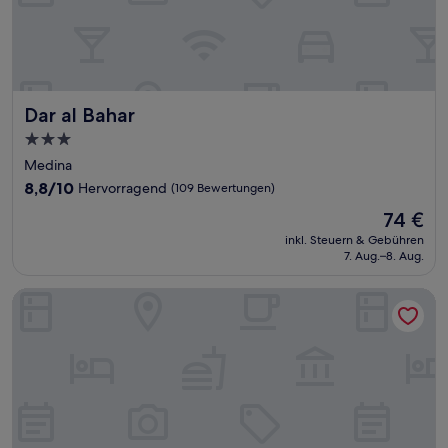
Dar al Bahar
Dar al Bahar
3.0-
Sterne-
Medina
Unterkunft
8.8
8,8/10
Hervorragend
(109 Bewertungen)
von
Der
74 €
10,
Preis
Hervorragend,
inkl. Steuern & Gebühren
beträgt
7. Aug.–8. Aug.
(109
74 €
Bewertungen)
Riad Lyon Mogador