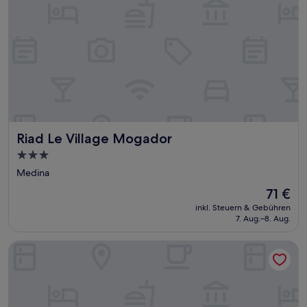
Riad Le Village Mogador
Riad Le Village Mogador
3.0-
Sterne-
Medina
Unterkunft
Der
71 €
Preis
inkl. Steuern & Gebühren
beträgt
7. Aug.–8. Aug.
71 €
Riad Emotion