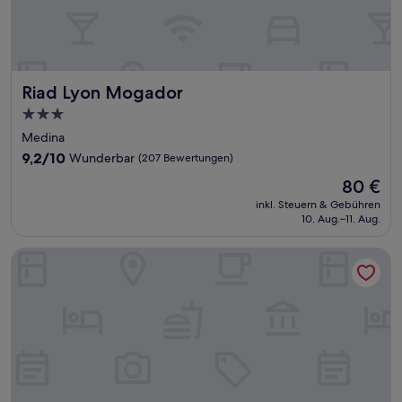
Riad Lyon Mogador
Riad Lyon Mogador
3.0-
Sterne-
Medina
Unterkunft
9.2
9,2/10
Wunderbar
(207 Bewertungen)
von
Der
80 €
10,
Preis
Wunderbar,
inkl. Steuern & Gebühren
beträgt
10. Aug.–11. Aug.
(207
80 €
Bewertungen)
Riad l'Ayel d'Essaouira