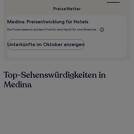
Reisezeit
Preise
Wetter
für
Medina?
Medina: Preisentwicklung für Hotels
Die Preise basieren auf dem Preis für eine Nacht für zwei Reisende.
Unterkünfte im Oktober anzeigen
Top-Sehenswürdigkeiten in
Medina