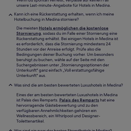
Wenn du spontan verreist, verpasse auf keinen Fall
unsere Last-minute-Angebote für Hotels in Medina.
Kann ich eine Rückerstattung erhalten, wenn ich meine
Hotelbuchung in Medina storniere?
Die meisten
Hotels ermöglichen die kostenlose
Stornierung
, sodass du im Falle einer Stornierung eine
Rückerstattung erhältst. Bei einigen Hotels in Medina ist
es erforderlich, dass die Stornierung mindestens 24
Stunden vor der Anreise erfolgt. Prüfe also die
Bedingungen deiner Buchung vorher. Um besonders
beruhigt zu buchen, wähle auf der Seite mit den
Suchergebnissen unter „Stornierungsoptionen der
Unterkunft" ganz einfach „Voll erstattungsfähige
Unterkunft" aus.
Was sind die am besten bewerteten Luxushotels in Medina?
Eines der am besten bewerteten Luxushotels in Medina
ist Palais des Remparts.
Palais des Remparts
hat eine
hervorragende Gästebewertung und zu den
verfügbaren Annehmlichkeiten gehören ein
Wellnessbereich, ein Whirlpool und Designer-
Toilettenartikel.
Was sind ein paar der besten Strandhotels in Medina?