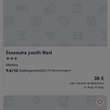
Essaouira youth Riad
Essaouira youth Riad
3.0-
Sterne-
Medina
Unterkunft
9.4
9,4/10
Außergewöhnlich
(13 Bewertungen)
von
Der
38 €
10,
Preis
Außergewöhnlich,
inkl. Steuern & Gebühren
beträgt
8. Aug.–9. Aug.
(13
38 €
Bewertungen)
Riad Le Village Mogador