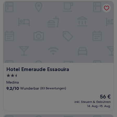
Hotel Emeraude Essaouira
Hotel Emeraude Essaouira
Hotel Emeraude Essaouira
2.5-
Sterne-
Medina
Unterkunft
9.2
9,2/10
Wunderbar
(83 Bewertungen)
von
Der
56 €
10,
Preis
Wunderbar,
inkl. Steuern & Gebühren
beträgt
14. Aug.–15. Aug.
(83
56 €
Bewertungen)
DAR AMASTAN by RIAD LE BONHEUR DE MOGADOR?