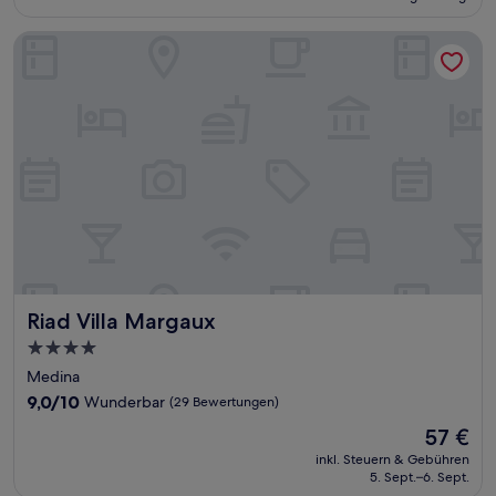
117 €
Bewertungen)
Riad Villa Margaux
Riad Villa Margaux
Riad Villa Margaux
4.0-
Sterne-
Medina
Unterkunft
9.0
9,0/10
Wunderbar
(29 Bewertungen)
von
Der
57 €
10,
Preis
Wunderbar,
inkl. Steuern & Gebühren
beträgt
5. Sept.–6. Sept.
(29
57 €