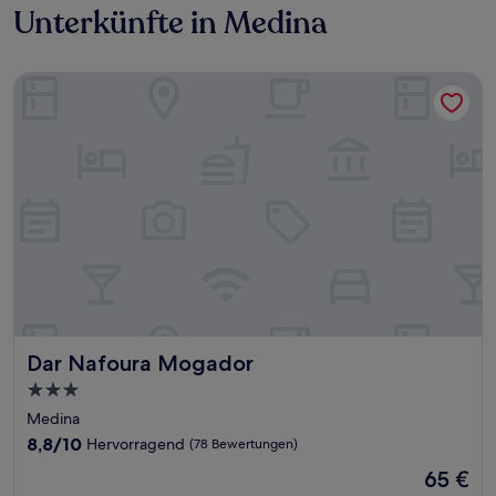
Unterkünfte in Medina
Dar Nafoura Mogador
Dar Nafoura Mogador
Dar Nafoura Mogador
3.0-
Sterne-
Medina
Unterkunft
8.8
8,8/10
Hervorragend
(78 Bewertungen)
von
Der
65 €
10,
Preis