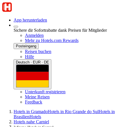
App herunterladen
Sichere dir Sofortrabatte dank Preisen für Mitglieder
Anmelden
Mehr zu Hotels.com Rewards
Posteingang
Reisen buchen
Hilfe
Deutsch · EUR · DE
Unterkunft registrieren
Meine Reisen
Feedback
Hotels in Gramado
Hotels in Rio Grande do Sul
Hotels in
Brasilien
Hotels
Hotels nahe Carniel