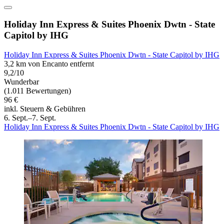
Holiday Inn Express & Suites Phoenix Dwtn - State
Capitol by IHG
Holiday Inn Express & Suites Phoenix Dwtn - State Capitol by IHG
3,2 km von Encanto entfernt
9,2/10
Wunderbar
(1.011 Bewertungen)
96 €
inkl. Steuern & Gebühren
6. Sept.–7. Sept.
Holiday Inn Express & Suites Phoenix Dwtn - State Capitol by IHG