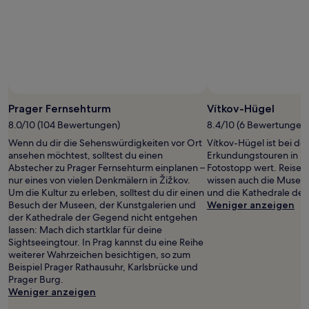
gefunden
wurde.
Preise
und
Verfügbarkeiten
können
sich
ändern.
Es
Prager Fernsehturm
Vítkov-Hügel
können
8.0/10 (104 Bewertungen)
8.4/10 (6 Bewertungen
zusätzliche
Wenn du dir die Sehenswürdigkeiten vor Ort
Vítkov-Hügel ist bei de
Bedingungen
ansehen möchtest, solltest du einen
Erkundungstouren in Žiž
gelten.
Abstecher zu Prager Fernsehturm einplanen –
Fotostopp wert. Reisen
nur eines von vielen Denkmälern in Žižkov.
wissen auch die Museen
Um die Kultur zu erleben, solltest du dir einen
und die Kathedrale der
Besuch der Museen, der Kunstgalerien und
Weniger anzeigen
der Kathedrale der Gegend nicht entgehen
lassen: Mach dich startklar für deine
Sightseeingtour. In Prag kannst du eine Reihe
weiterer Wahrzeichen besichtigen, so zum
Beispiel Prager Rathausuhr, Karlsbrücke und
Prager Burg.
Weniger anzeigen