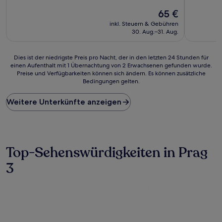
von
von
Der
65 €
10,
10,
Preis
Wunderbar,
Wunderba
inkl. Steuern & Gebühren
beträgt
(538
(166
30. Aug.–31. Aug.
65 €
Bewertungen)
Bewertun
Dies
Dies ist der niedrigste Preis pro Nacht, der in den letzten 24 Stunden für
einen Aufenthalt mit 1 Übernachtung von 2 Erwachsenen gefunden wurde.
ist
Preise und Verfügbarkeiten können sich ändern. Es können zusätzliche
der
Bedingungen gelten.
niedrigste
Preis
Weitere Unterkünfte anzeigen
pro
Nacht,
der
in
den
letzten
Top-Sehenswürdigkeiten in Prag
24 Stunden
3
für
einen
Aufenthalt
mit
1 Übernachtung
von
2 Erwachsenen