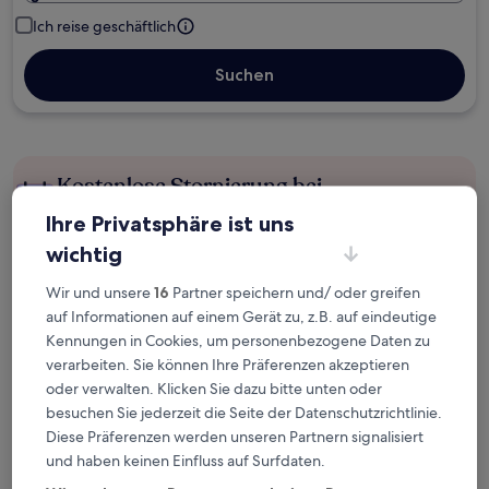
Ich reise geschäftlich
Suchen
Kostenlose Stornierung bei
Planänderungen
Ihre Privatsphäre ist uns
wichtig
Verdiene Prämien für jede
wahrgenommene Übernachtung
Wir und unsere
16
Partner speichern und/ oder greifen
auf Informationen auf einem Gerät zu, z.B. auf eindeutige
Kennungen in Cookies, um personenbezogene Daten zu
Mehr sparen mit Preisen für Mitglieder
verarbeiten. Sie können Ihre Präferenzen akzeptieren
oder verwalten. Klicken Sie dazu bitte unten oder
besuchen Sie jederzeit die Seite der Datenschutzrichtlinie.
Überprüfe die Preise für diese Daten
Diese Präferenzen werden unseren Partnern signalisiert
und haben keinen Einfluss auf Surfdaten.
Nächstes Wochenende
In zwei Wochen