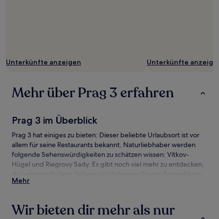
Unterkünfte anzeigen
Unterkünfte anzeige
Mehr über Prag 3 erfahren
Prag 3 im Überblick
Prag 3 hat einiges zu bieten: Dieser beliebte Urlaubsort ist vor
allem für seine Restaurants bekannt. Naturliebhaber werden
folgende Sehenswürdigkeiten zu schätzen wissen: Vítkov-
Hügel und Riegrovy Sady. Es gibt noch viel mehr zu entdecken,
darunter auch diese Sehenswürdigkeiten: Prager Fernsehturm
Mehr
und Atrium Flora.
Prag 3 – Anreise
Wir bieten dir mehr als nur