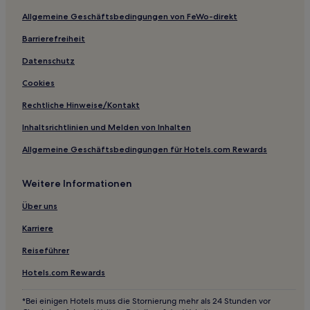
Allgemeine Geschäftsbedingungen von FeWo-direkt
Hotels nahe Haltestelle Sparta
Barrierefreiheit
Hotels nahe Straßenbahnhaltestelle Kubánské náměstí
Hotels nahe Haltestelle Nákladové Nádraží Žižkov
Datenschutz
Hotels nahe Straßenbahnhaltestelle Hlavní nádraží
Cookies
Hotels nahe Haltestelle Výstaviště Holešovice
Rechtliche Hinweise/Kontakt
Hotels nahe Haltestelle Palackého náměstí
Inhaltsrichtlinien und Melden von Inhalten
Ferienwohnungen in Letná-Park
Allgemeine Geschäftsbedingungen für Hotels.com Rewards
Ferienwohnungen in Children’s Island
Weitere Informationen
Aparthotels in Prag 1
Gasthäuser in Prag 1
Über uns
Ferienwohnungen in Prag 1
Karriere
Aparthotels in Prag 2
Reiseführer
Hostels in Prag
Hotels.com Rewards
Pensionen in Prag
*Bei einigen Hotels muss die Stornierung mehr als 24 Stunden vor