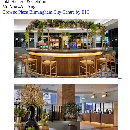
inkl. Steuern & Gebühren
30. Aug.–31. Aug.
Crowne Plaza Birmingham City Centre by IHG