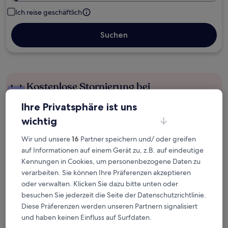
Ich reise geschäftlich
Suchen
Kostenlose Stornierung bei
Planänderungen
Ihre Privatsphäre ist uns
wichtig
Verdiene Prämien für jede
wahrgenommene Übernachtung
Wir und unsere
16
Partner speichern und/ oder greifen
auf Informationen auf einem Gerät zu, z.B. auf eindeutige
Kennungen in Cookies, um personenbezogene Daten zu
Mehr sparen mit Preisen für Mitglieder
verarbeiten. Sie können Ihre Präferenzen akzeptieren
oder verwalten. Klicken Sie dazu bitte unten oder
besuchen Sie jederzeit die Seite der Datenschutzrichtlinie.
Überprüfe die Preise für diese Daten
Diese Präferenzen werden unseren Partnern signalisiert
und haben keinen Einfluss auf Surfdaten.
Nächstes Wochenende
In zwei Wochen