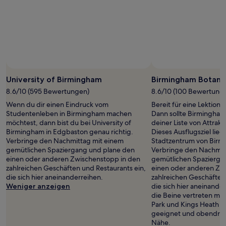
gefunden
wurde.
Preise
und
Verfügbarkeiten
können
sich
ändern.
Es
University of Birmingham
Birmingham Botani
können
8.6/10 (595 Bewertungen)
8.6/10 (100 Bewertung
zusätzliche
Wenn du dir einen Eindruck vom
Bereit für eine Lektion 
Bedingungen
Studentenleben in Birmingham machen
Dann sollte Birmingham
gelten.
möchtest, dann bist du bei University of
deiner Liste von Attrakt
Birmingham in Edgbaston genau richtig.
Dieses Ausflugsziel lie
Verbringe den Nachmittag mit einem
Stadtzentrum von Birm
gemütlichen Spaziergang und plane den
Verbringe den Nachmit
einen oder anderen Zwischenstopp in den
gemütlichen Spazierga
zahlreichen Geschäften und Restaurants ein,
einen oder anderen Zw
die sich hier aneinanderreihen.
zahlreichen Geschäften
Weniger anzeigen
die sich hier aneinande
die Beine vertreten möc
Park und Kings Heath Pa
geeignet und obendrein
Nähe.