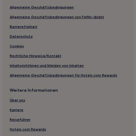
Hotels nahe Kriegerdenkmal Hall of Memory
Allgemeine Geschäftsbedingungen
Lye: Hotels
Allgemeine Geschäftsbedingungen von FeWo-direkt
Hotels nahe Akamba Garden Centre
Barrierefreiheit
Brownhills: Hotels
Brewood: Hotels
Datenschutz
Dordon: Hotels
Cookies
Kingswinford Hotels
Rechtliche Hinweise/Kontakt
Norton Canes: Hotels
Inhaltsrichtlinien und Melden von Inhalten
Hotels nahe St. Paul's Church
Allgemeine Geschäftsbedingungen für Hotels.com Rewards
Bloxwich: Hotels
Weitere Informationen
Wall Heath Hotels
Hopwood: Hotels
Über uns
Wolverley: Hotels
Karriere
Jewellery Quarter: Hotels
Reiseführer
Seisdon: Hotels
Hotels.com Rewards