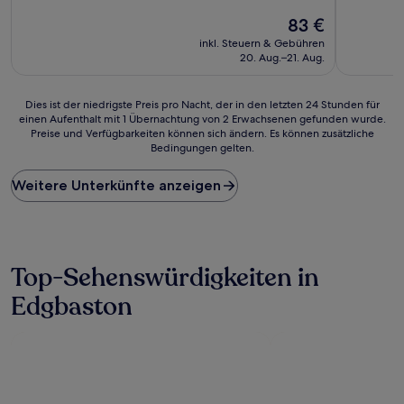
von
von
Der
83 €
10,
10,
Preis
Gut,
Gut,
inkl. Steuern & Gebühren
beträgt
(609
(126
20. Aug.–21. Aug.
83 €
Bewertungen)
Bewertun
Dies
Dies ist der niedrigste Preis pro Nacht, der in den letzten 24 Stunden für
einen Aufenthalt mit 1 Übernachtung von 2 Erwachsenen gefunden wurde.
ist
Preise und Verfügbarkeiten können sich ändern. Es können zusätzliche
der
Bedingungen gelten.
niedrigste
Preis
Weitere Unterkünfte anzeigen
pro
Nacht,
der
in
den
letzten
Top-Sehenswürdigkeiten in
24 Stunden
Edgbaston
für
einen
Aufenthalt
mit
1 Übernachtung
von
2 Erwachsenen