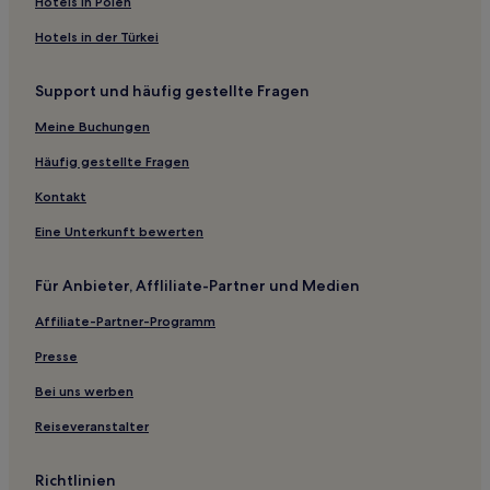
Hotels in Polen
Solihull Hotels
Hotels in der Türkei
Romsley Hotels
Support und häufig gestellte Fragen
Rubery: Hotels
Meine Buchungen
Hotels nahe Aston Manor Road Transport Museum
Hotels nahe Straßenbahnhaltestelle Grand Central
Häufig gestellte Fragen
Wythall: Hotels
Kontakt
Hotels nahe The Public
Eine Unterkunft bewerten
Hotels nahe Drayton Manor Theme Park
Für Anbieter, Affliliate-Partner und Medien
Hotels nahe Wolverhampton
Affiliate-Partner-Programm
Kinver: Hotels
Presse
Hotels nahe The Alexandra Theatre
Hotels nahe Bahnhof Sandwell und Dudley
Bei uns werben
Tanworth in Arden: Hotels
Reiseveranstalter
Hotels nahe Garlands Leisure
Richtlinien