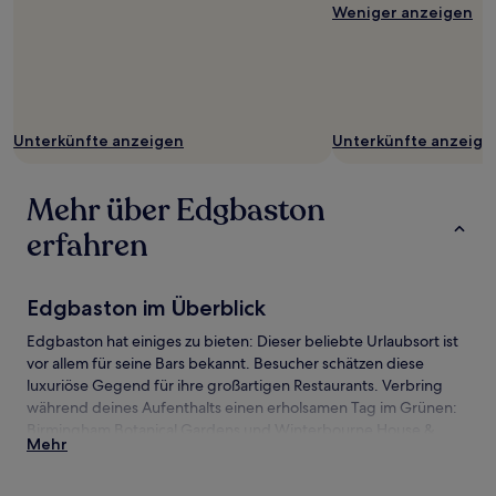
Weniger anzeigen
Unterkünfte anzeigen
Unterkünfte anzeige
Mehr über Edgbaston
erfahren
Edgbaston im Überblick
Edgbaston hat einiges zu bieten: Dieser beliebte Urlaubsort ist
vor allem für seine Bars bekannt. Besucher schätzen diese
luxuriöse Gegend für ihre großartigen Restaurants. Verbring
während deines Aufenthalts einen erholsamen Tag im Grünen:
Birmingham Botanical Gardens und Winterbourne House &
Mehr
Garden. Es gibt noch viel mehr zu entdecken, darunter auch
diese Sehenswürdigkeiten: Hagley Road und Gas Street Basin.