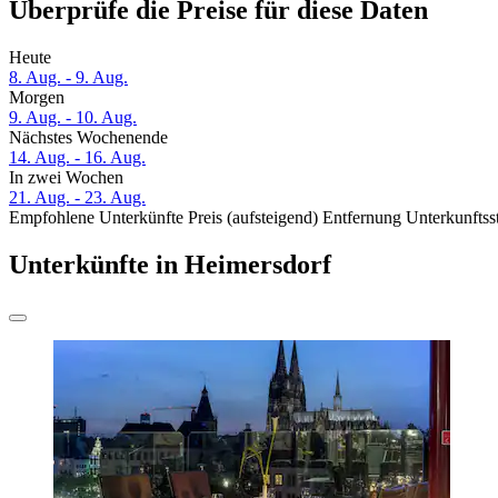
Überprüfe die Preise für diese Daten
Heute
8. Aug. - 9. Aug.
Morgen
9. Aug. - 10. Aug.
Nächstes Wochenende
14. Aug. - 16. Aug.
In zwei Wochen
21. Aug. - 23. Aug.
Empfohlene Unterkünfte
Preis (aufsteigend)
Entfernung
Unterkunftss
Unterkünfte in Heimersdorf