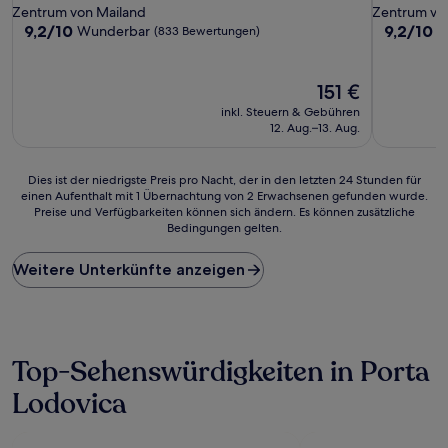
Zentrum von Mailand
Zentrum vo
9.2
9.2
9,2/10
9,2/10
Wunderbar
W
(833 Bewertungen)
von
von
10,
10,
Wunderbar,
Wunderba
Der
151 €
(833
(1.337
Preis
inkl. Steuern & Gebühren
Bewertungen)
Bewertun
beträgt
12. Aug.–13. Aug.
151 €
Dies
Dies ist der niedrigste Preis pro Nacht, der in den letzten 24 Stunden für
einen Aufenthalt mit 1 Übernachtung von 2 Erwachsenen gefunden wurde.
ist
Preise und Verfügbarkeiten können sich ändern. Es können zusätzliche
der
Bedingungen gelten.
niedrigste
Preis
Weitere Unterkünfte anzeigen
pro
Nacht,
der
in
den
letzten
Top-Sehenswürdigkeiten in Porta
24 Stunden
Lodovica
für
einen
Aufenthalt