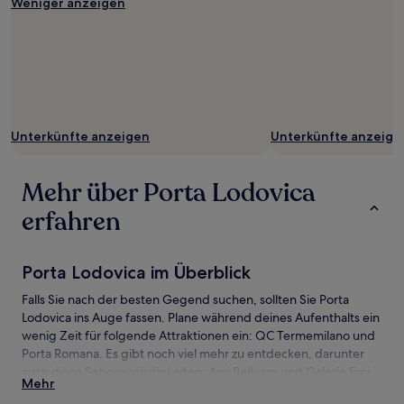
Weniger anzeigen
Unterkünfte anzeigen
Unterkünfte anzeige
Mehr über Porta Lodovica
erfahren
Porta Lodovica im Überblick
Falls Sie nach der besten Gegend suchen, sollten Sie Porta
Lodovica ins Auge fassen. Plane während deines Aufenthalts ein
wenig Zeit für folgende Attraktionen ein: QC Termemilano und
Porta Romana. Es gibt noch viel mehr zu entdecken, darunter
auch diese Sehenswürdigkeiten: Arci Bellezza und Galerie Emi
Mehr
Fontana.