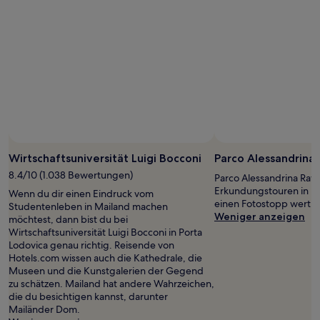
mit
1 Übernachtung
von
2 Erwachsenen
gefunden
wurde.
Preise
und
Verfügbarkeiten
können
sich
ändern.
Es
Wirtschaftsuniversität Luigi Bocconi
Parco Alessandrina 
können
8.4/10 (1.038 Bewertungen)
Parco Alessandrina Raviz
zusätzliche
Erkundungstouren in Por
Wenn du dir einen Eindruck vom
Bedingungen
einen Fotostopp wert.
Studentenleben in Mailand machen
gelten.
Weniger anzeigen
möchtest, dann bist du bei
Wirtschaftsuniversität Luigi Bocconi in Porta
Lodovica genau richtig. Reisende von
Hotels.com wissen auch die Kathedrale, die
Museen und die Kunstgalerien der Gegend
zu schätzen. Mailand hat andere Wahrzeichen,
die du besichtigen kannst, darunter
Mailänder Dom.