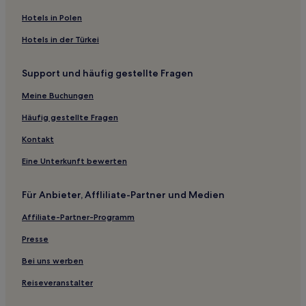
Luxus nahe Via della Spiga
Hotels in Polen
Haustierfreundliche in Mailand
Hotels in der Türkei
Lgbtqia-Freundliche in Mailand
Support und häufig gestellte Fragen
Familien in Mailand
Meine Buchungen
Romantische in Mailand
Haustierfreundliche in Magenta
Häufig gestellte Fragen
Familien in Magenta
Kontakt
Hotels nahe Palazzo Belgioioso
Eine Unterkunft bewerten
Hotels nahe Straßenbahnhaltestelle Carrobbio
Für Anbieter, Affliliate-Partner und Medien
Hotels nahe Straßenbahnhaltestelle Via Vitruvio
Affiliate-Partner-Programm
Hotels nahe U-Bahn-Station Portello
Presse
Hotels nahe Bahnhof Milan Cadorna Nord
Hotels nahe Bahnhof Milano Porta Genova
Bei uns werben
Hotels nahe Metrostation Wagner
Reiseveranstalter
Lombardei: Hotels