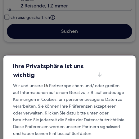
2 Reisende, 1 Zimmer
Ich reise geschäftlich
Suchen
Kostenlose Stornierung bei
Ihre Privatsphäre ist uns
Planänderungen
wichtig
Verdiene Prämien für jede
Wir und unsere
16
Partner speichern und/ oder greifen
wahrgenommene Übernachtung
auf Informationen auf einem Gerät zu, z.B. auf eindeutige
Kennungen in Cookies, um personenbezogene Daten zu
verarbeiten. Sie können Ihre Präferenzen akzeptieren
Mehr sparen mit Preisen für Mitglieder
oder verwalten. Klicken Sie dazu bitte unten oder
besuchen Sie jederzeit die Seite der Datenschutzrichtlinie.
Diese Präferenzen werden unseren Partnern signalisiert
und haben keinen Einfluss auf Surfdaten.
Überprüfe die Preise für diese Daten