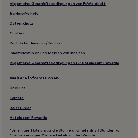
Hotels nahe Einkaufszentrum The Paragon
Allgemeine Geschäftsbedingungen von FeWo-direkt
Hotels nahe Victoria Theatre and Concert Hall
Barrierefreiheit
Hotels nahe Einkaufsviertel Bugis Street
Datenschutz
Hotels nahe U-Bahn-Station Lavender
Cookies
Balestier Road: Hotels
Rechtliche Hinweise/Kontakt
Rotlichtviertel: Hotels
Inhaltsrichtlinien und Melden von Inhalten
Hotels nahe TANGS at Tang Plaza
Allgemeine Geschäftsbedingungen für Hotels.com Rewards
Hotels nahe 313@Somerset
Hotels nahe City Square Mall
Weitere Informationen
Hotels nahe Far East Plaza
Über uns
Hotels nahe Parco Marina Bay
Karriere
Hotels nahe Kallang Wave Mall
Reiseführer
Hotels nahe U-Bahn-Station Nicoll Highway
Hotels.com Rewards
Hotels nahe ICA Building
*Bei einigen Hotels muss die Stornierung mehr als 24 Stunden vor
Hotels nahe Bugis Cube
Check-in erfolgen. Weitere Details auf der Website.