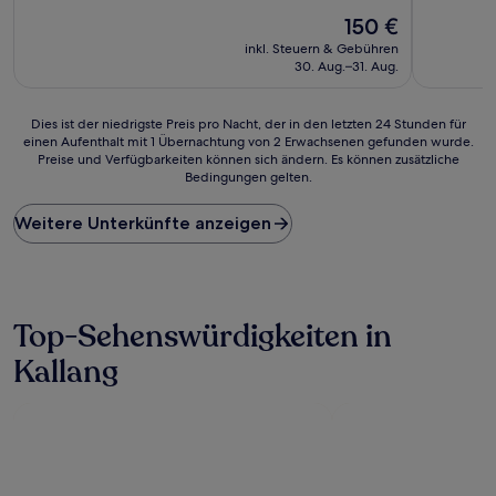
10,
von
Der
(545
150 €
10,
Preis
Bewertun
Hervorragend,
inkl. Steuern & Gebühren
beträgt
(490
30. Aug.–31. Aug.
150 €
Bewertungen)
Dies
Dies ist der niedrigste Preis pro Nacht, der in den letzten 24 Stunden für
einen Aufenthalt mit 1 Übernachtung von 2 Erwachsenen gefunden wurde.
ist
Preise und Verfügbarkeiten können sich ändern. Es können zusätzliche
der
Bedingungen gelten.
niedrigste
Preis
Weitere Unterkünfte anzeigen
pro
Nacht,
der
in
den
letzten
Top-Sehenswürdigkeiten in
24 Stunden
Kallang
für
einen
Aufenthalt
mit
1 Übernachtung
von
2 Erwachsenen