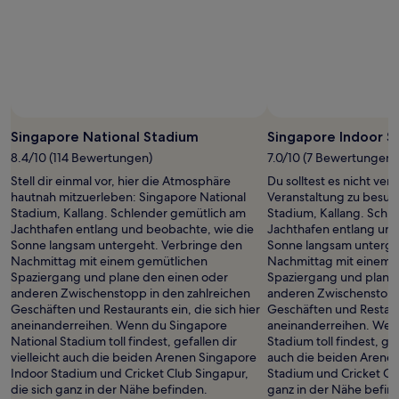
gefunden
wurde.
Preise
und
Verfügbarkeiten
können
sich
ändern.
Es
Singapore National Stadium
Singapore Indoor S
können
8.4/10 (114 Bewertungen)
7.0/10 (7 Bewertungen)
zusätzliche
Stell dir einmal vor, hier die Atmosphäre
Du solltest es nicht ver
Bedingungen
hautnah mitzuerleben: Singapore National
Veranstaltung zu besuc
gelten.
Stadium, Kallang. Schlender gemütlich am
Stadium, Kallang. Schl
Jachthafen entlang und beobachte, wie die
Jachthafen entlang und
Sonne langsam untergeht. Verbringe den
Sonne langsam unterge
Nachmittag mit einem gemütlichen
Nachmittag mit einem 
Spaziergang und plane den einen oder
Spaziergang und plane
anderen Zwischenstopp in den zahlreichen
anderen Zwischenstopp 
Geschäften und Restaurants ein, die sich hier
Geschäften und Restaura
aneinanderreihen. Wenn du Singapore
aneinanderreihen. Wen
National Stadium toll findest, gefallen dir
Stadium toll findest, gef
vielleicht auch die beiden Arenen Singapore
auch die beiden Arenen
Indoor Stadium und Cricket Club Singapur,
Stadium und Cricket Clu
die sich ganz in der Nähe befinden.
ganz in der Nähe befin