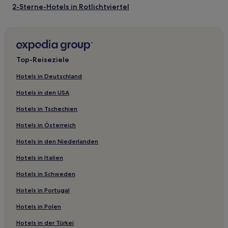
2-Sterne-Hotels in Rotlichtviertel
Gasthäuser in Singapur
Hostels in Kallang
Hotels nahe Scotts Square
Top-Reiseziele
Hotels nahe Suntec Singapore Convention & Exhibition
Centre
Hotels in Deutschland
Hotels nahe Funan Digitalife Mall
Hotels in den USA
Hotels nahe U-Bahn-Station Bayfront
Hotels in Tschechien
Hotels nahe Marina Bay Sands Skypark
Hotels in Österreich
Hotels nahe Esplanade Mall
Hotels in den Niederlanden
River Valley: Hotels
Hotels in Italien
Kallang: Hotels
Hotels in Schweden
Hotels nahe Cricket Club Singapur
Hotels in Portugal
Hotels nahe Fort Canning Park
Hotels in Polen
Hotels nahe Clarke Quay Mall
Hotels in der Türkei