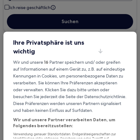
Ich reise geschäftlich
Suchen
Ihre Privatsphäre ist uns
Kostenlose Stornierung bei
wichtig
Planänderungen
Wir und unsere
16
Partner speichern und/ oder greifen
Verdiene Prämien für jede
auf Informationen auf einem Gerät zu, z.B. auf eindeutige
wahrgenommene Übernachtung
Kennungen in Cookies, um personenbezogene Daten zu
verarbeiten. Sie können Ihre Präferenzen akzeptieren
oder verwalten. Klicken Sie dazu bitte unten oder
Mehr sparen mit Preisen für Mitglieder
besuchen Sie jederzeit die Seite der Datenschutzrichtlinie.
Diese Präferenzen werden unseren Partnern signalisiert
und haben keinen Einfluss auf Surfdaten.
Überprüfe die Preise für diese Daten
Wir und unsere Partner verarbeiten Daten, um
Folgendes bereitzustellen:
Heute
Morgen
Verwendung genauer Standortdaten. Endgeräteeigenschaften zur
6. Aug. - 7. Aug.
7. Aug. - 8. Aug.
Identifikation aktiv abfragen. Speichern von oder Zugriff auf