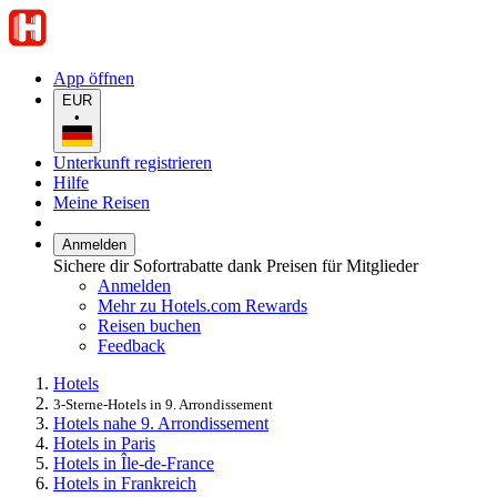
App öffnen
EUR
•
Unterkunft registrieren
Hilfe
Meine Reisen
Anmelden
Sichere dir Sofortrabatte dank Preisen für Mitglieder
Anmelden
Mehr zu Hotels.com Rewards
Reisen buchen
Feedback
Hotels
3-Sterne-Hotels in 9. Arrondissement
Hotels nahe 9. Arrondissement
Hotels in Paris
Hotels in Île-de-France
Hotels in Frankreich