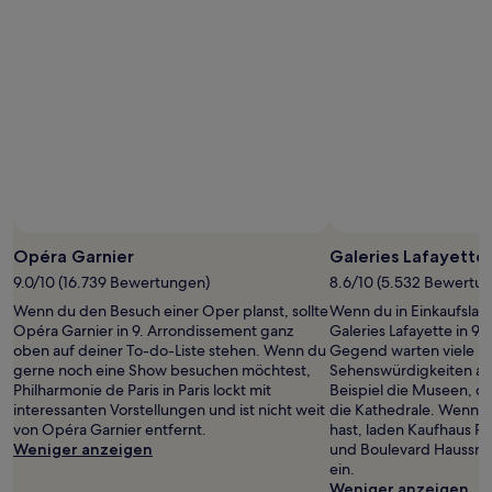
mit
1 Übernachtung
von
2 Erwachsenen
gefunden
wurde.
Preise
und
Verfügbarkeiten
können
sich
ändern.
Es
Opéra Garnier
Galeries Lafayette
können
9.0/10 (16.739 Bewertungen)
8.6/10 (5.532 Bewertu
zusätzliche
Wenn du den Besuch einer Oper planst, sollte
Wenn du in Einkaufslau
Bedingungen
Opéra Garnier in 9. Arrondissement ganz
Galeries Lafayette in 9.
gelten.
oben auf deiner To-do-Liste stehen. Wenn du
Gegend warten viele in
gerne noch eine Show besuchen möchtest,
Sehenswürdigkeiten au
Philharmonie de Paris in Paris lockt mit
Beispiel die Museen, d
interessanten Vorstellungen und ist nicht weit
die Kathedrale. Wenn du
von Opéra Garnier entfernt.
hast, laden Kaufhaus Pr
Weniger anzeigen
und Boulevard Haussm
ein.
Weniger anzeigen