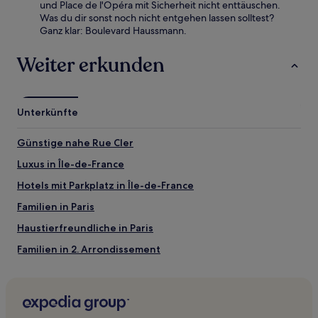
und Place de l'Opéra mit Sicherheit nicht enttäuschen.
Was du dir sonst noch nicht entgehen lassen solltest?
Ganz klar: Boulevard Haussmann.
Weiter erkunden
Unterkünfte
Günstige nahe Rue Cler
Luxus in Île-de-France
Hotels mit Parkplatz in Île-de-France
Familien in Paris
Haustierfreundliche in Paris
Familien in 2. Arrondissement
Hotels mit Küchenzeile in 2. Arrondissement
Hotels mit Wellnessbereich in 2. Arrondissement
Haustierfreundliche in 8. Arrondissement