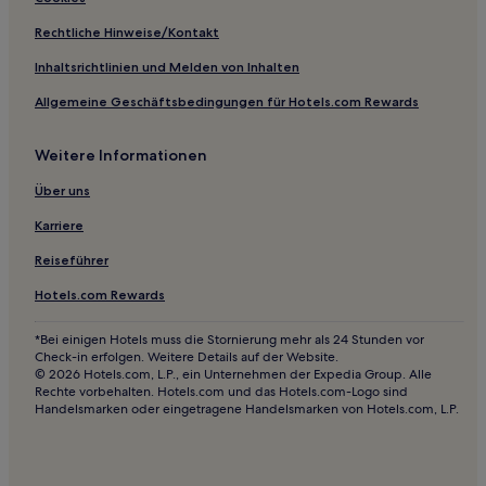
Hotels nahe U-Bahn-Station Gambetta
Rechtliche Hinweise/Kontakt
L'europe: Hotels
Inhaltsrichtlinien und Melden von Inhalten
Hotels nahe Yves Saint Laurent Paris Museum
Allgemeine Geschäftsbedingungen für Hotels.com Rewards
Hotels nahe U-Bahn-Station Porte de Saint-Ouen
Weitere Informationen
Arts-Et-Métiers: Hotels
Hotels nahe U-Bahn-Station Les Halles
Über uns
Hotels nahe Gebäude der Guten Kinder
Karriere
Quartier de l’Horloge: Hotels
Reiseführer
Hotels nahe Rue de Rivoli
Hotels.com Rewards
Hotels nahe Marché aux Puces de Saint-Ouen
*Bei einigen Hotels muss die Stornierung mehr als 24 Stunden vor
Hotels nahe Collège de France
Check-in erfolgen. Weitere Details auf der Website.
© 2026 Hotels.com, L.P., ein Unternehmen der Expedia Group. Alle
Hotels nahe Musée du Luxembourg
Rechte vorbehalten. Hotels.com und das Hotels.com-Logo sind
Handelsmarken oder eingetragene Handelsmarken von Hotels.com, L.P.
Hotels nahe Comédie-Française
Hotels nahe U-Bahn-Station Louis Blanc
Hotels nahe Pfarrkirche Saint-Germain-l'Auxerrois