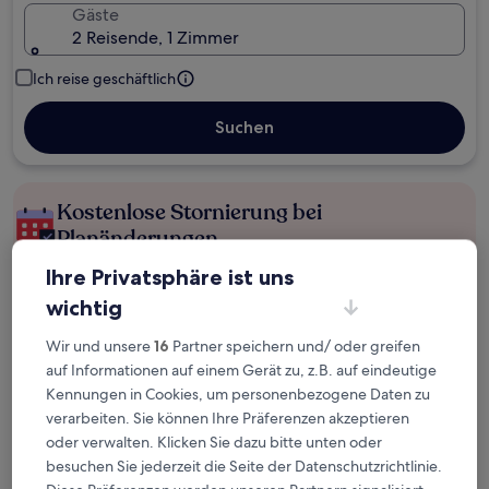
Gäste
2 Reisende, 1 Zimmer
Ich reise geschäftlich
Suchen
Kostenlose Stornierung bei
Planänderungen
Ihre Privatsphäre ist uns
Verdiene Prämien für jede
wichtig
wahrgenommene Übernachtung
Wir und unsere
16
Partner speichern und/ oder greifen
auf Informationen auf einem Gerät zu, z.B. auf eindeutige
Mehr sparen mit Preisen für Mitglieder
Kennungen in Cookies, um personenbezogene Daten zu
verarbeiten. Sie können Ihre Präferenzen akzeptieren
oder verwalten. Klicken Sie dazu bitte unten oder
Überprüfe die Preise für diese Daten
besuchen Sie jederzeit die Seite der Datenschutzrichtlinie.