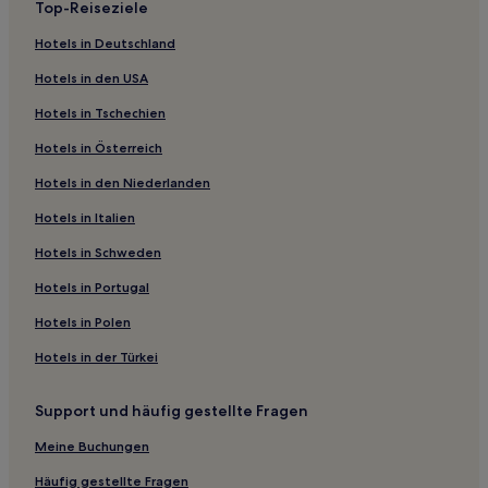
Top-Reiseziele
Familien in 8. Arrondissement
Hotels in Deutschland
Lgbtqia-Freundliche in Pigalle
Hotels in den USA
Familien in 9. Arrondissement
Hotels in Tschechien
Boutique- nahe Rue de Rivoli
Hotels in Österreich
Familien nahe Boulevard Haussmann
Hotels in den Niederlanden
Haustierfreundliche in 1. Arrondissement
Hotels in Italien
Familien in 1. Arrondissement
Hotels mit Fitnessbereich in 6. Arrondissement
Hotels in Schweden
Lgbtqia-Freundliche in 6. Arrondissement
Hotels in Portugal
Hotels mit Parkplatz in 6. Arrondissement
Hotels in Polen
Haustierfreundliche in 11. Arrondissement
Hotels in der Türkei
Haustierfreundliche nahe Rue de Rennes
Support und häufig gestellte Fragen
Haustierfreundliche in 10. Arrondissement
Meine Buchungen
Hotels mit Wellnessbereich in 10. Arrondissement
Familien in 10. Arrondissement
Häufig gestellte Fragen