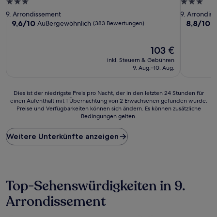
3.0-
3.0-
Sterne-
Sterne-
9. Arrondissement
9. Arrondis
Unterkunft
Unterkunf
9.6
8.8
9,6/10
8,8/10
Außergewöhnlich
H
(383 Bewertungen)
von
von
10,
10,
Außergewöhnlich,
Der
Hervorrag
103 €
(383
Preis
(816
inkl. Steuern & Gebühren
Bewertungen)
beträgt
Bewertun
9. Aug.–10. Aug.
103 €
Dies
Dies ist der niedrigste Preis pro Nacht, der in den letzten 24 Stunden für
einen Aufenthalt mit 1 Übernachtung von 2 Erwachsenen gefunden wurde.
ist
Preise und Verfügbarkeiten können sich ändern. Es können zusätzliche
der
Bedingungen gelten.
niedrigste
Preis
Weitere Unterkünfte anzeigen
pro
Nacht,
der
in
den
letzten
Top-Sehenswürdigkeiten in 9.
24 Stunden
Arrondissement
für
einen
Aufenthalt