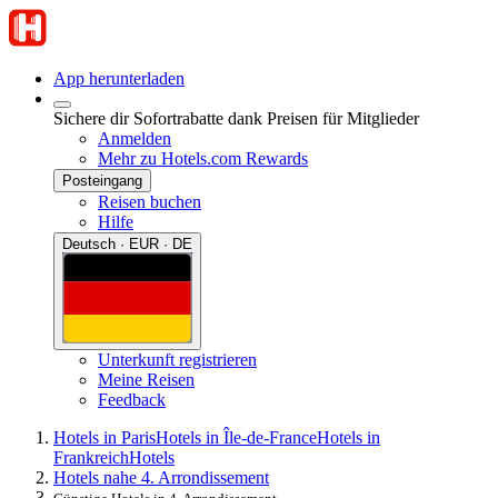
App herunterladen
Sichere dir Sofortrabatte dank Preisen für Mitglieder
Anmelden
Mehr zu Hotels.com Rewards
Posteingang
Reisen buchen
Hilfe
Deutsch · EUR · DE
Unterkunft registrieren
Meine Reisen
Feedback
Hotels in Paris
Hotels in Île-de-France
Hotels in
Frankreich
Hotels
Hotels nahe 4. Arrondissement