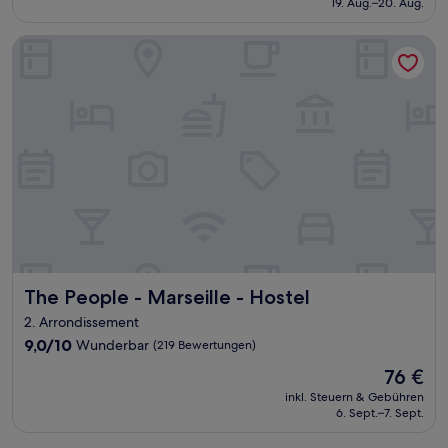
19. Aug.–20. Aug.
Bewertung)
206 €
The People - Marseille - Hostel
The People - Marseille - Hostel
The People - Marseille - Hostel
2. Arrondissement
9.0
9,0/10
Wunderbar
(219 Bewertungen)
von
Der
76 €
10,
Preis
Wunderbar,
inkl. Steuern & Gebühren
beträgt
6. Sept.–7. Sept.
(219
76 €
Bewertungen)