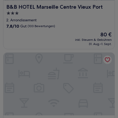
B&B HOTEL Marseille Centre Vieux Port
B&B HOTEL Marseille Centre Vieux Port
3.0-
Sterne-
2. Arrondissement
Unterkunft
7.8
7,8/10
Gut
(103 Bewertungen)
von
Der
80 €
10,
Preis
Gut,
inkl. Steuern & Gebühren
beträgt
31. Aug.–1. Sept.
(103
80 €
Bewertungen)
Staycity Aparthotels, Marseille, Centre Vieux Port