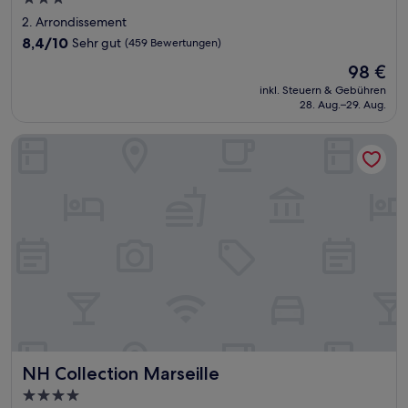
Sterne-
2. Arrondissement
Unterkunft
8.4
8,4/10
Sehr gut
(459 Bewertungen)
von
Der
98 €
10,
Preis
Sehr
inkl. Steuern & Gebühren
beträgt
28. Aug.–29. Aug.
gut,
98 €
(459
Bewertungen)
NH Collection Marseille
NH Collection Marseille
NH Collection Marseille
4.0-