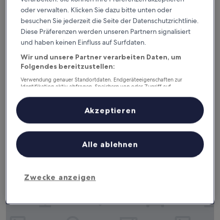
oder verwalten. Klicken Sie dazu bitte unten oder
Residhotel Vieux Port
Residhotel Vieux Port
besuchen Sie jederzeit die Seite der Datenschutzrichtlinie.
3.0-
Diese Präferenzen werden unseren Partnern signalisiert
Sterne-
und haben keinen Einfluss auf Surfdaten.
2. Arrondissement
Unterkunft
8.0
8,0/10
Sehr gut
(1.015 Bewertungen)
Wir und unsere Partner verarbeiten Daten, um
von
Folgendes bereitzustellen:
Der
94 €
10,
Preis
Sehr
inkl. Steuern & Gebühren
Verwendung genauer Standortdaten. Endgeräteeigenschaften zur
beträgt
Identifikation aktiv abfragen. Speichern von oder Zugriff auf
30. Aug.–31. Aug.
gut,
Informationen auf einem Endgerät. Personalisierte Werbung und
94 €
(1.015
Inhalte, Messung von Werbeleistung und der Performance von Inhalten,
Bewertungen)
B&B HOTEL Marseille Centre Vieux Port
Zielgruppenforschung sowie Entwicklung und Verbesserung von
Akzeptieren
Angeboten.
Liste der Partner (Lieferanten)
Alle ablehnen
Zwecke anzeigen