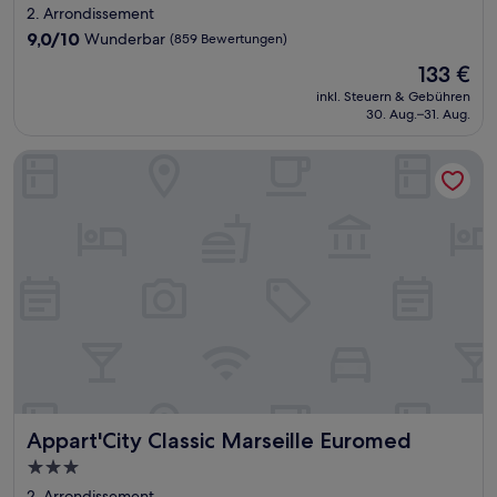
Sterne-
2. Arrondissement
Unterkunft
9.0
9,0/10
Wunderbar
(859 Bewertungen)
von
Der
133 €
10,
Preis
Wunderbar,
inkl. Steuern & Gebühren
beträgt
30. Aug.–31. Aug.
(859
133 €
Bewertungen)
Appart'City Classic Marseille Euromed
Appart'City Classic Marseille Euromed
Appart'City Classic Marseille Euromed
3.0-
Sterne-
2. Arrondissement