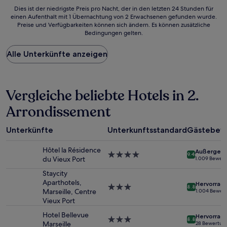
Dies
Dies ist der niedrigste Preis pro Nacht, der in den letzten 24 Stunden für
einen Aufenthalt mit 1 Übernachtung von 2 Erwachsenen gefunden wurde.
ist
Preise und Verfügbarkeiten können sich ändern. Es können zusätzliche
der
Bedingungen gelten.
niedrigste
Preis
Alle Unterkünfte anzeigen
pro
Nacht,
der
in
den
Vergleiche beliebte Hotels in 2.
letzten
Arrondissement
24 Stunden
für
einen
Unterkünfte
Unterkunftsstandard
Gästebew
Aufenthalt
mit
Hôtel la Résidence
Außergewö
1 Übernachtung
4.0-
9.4
du Vieux Port
1.009 Bewer
von
Sterne-
2 Erwachsenen
Unterkunft
Staycity
gefunden
Aparthotels,
Hervorrag
3.0-
8.8
wurde.
Marseille, Centre
1.004 Bewer
Sterne-
Preise
Vieux Port
Unterkunft
und
Hotel Bellevue
Hervorrag
Verfügbarkeiten
3.0-
8.8
Marseille
28 Bewertun