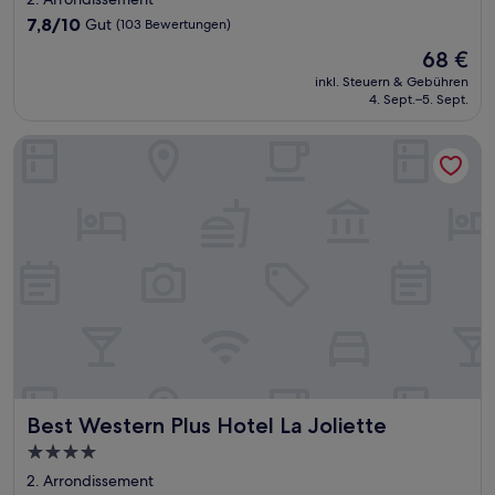
Unterkunft
7.8
7,8/10
Gut
(103 Bewertungen)
von
Der
68 €
10,
Preis
Gut,
inkl. Steuern & Gebühren
beträgt
4. Sept.–5. Sept.
(103
68 €
Bewertungen)
Best Western Plus Hotel La Joliette
Best Western Plus Hotel La Joliette
Best Western Plus Hotel La Joliette
4.0-
Sterne-
2. Arrondissement