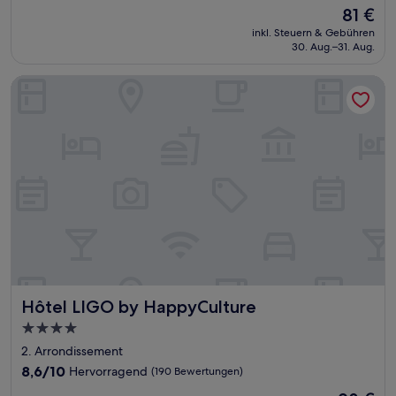
von
Der
81 €
10,
Preis
Gut,
inkl. Steuern & Gebühren
beträgt
30. Aug.–31. Aug.
(688
81 €
Bewertungen)
Hôtel LIGO by HappyCulture
Hôtel LIGO by HappyCulture
Hôtel LIGO by HappyCulture
4.0-
Sterne-
2. Arrondissement
Unterkunft
8.6
8,6/10
Hervorragend
(190 Bewertungen)
von