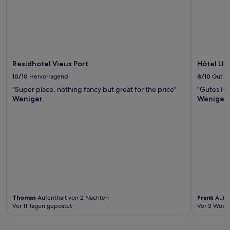
Residhotel Vieux Port
Hôtel LI
10/10
Hervorragend
8/10
Gut
"Super place, nothing fancy but great for the price"
"Gutes Hot
Weniger
Weniger
Thomas
Aufenthalt von 2 Nächten
Frank
Aufen
Vor 11 Tagen gepostet
Vor 3 Woch