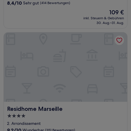
Unterkunft
8.4
8,4/10
Sehr gut
(414 Bewertungen)
von
Der
109 €
10,
Preis
Sehr
inkl. Steuern & Gebühren
beträgt
30. Aug.–31. Aug.
gut,
109 €
(414
Bewertungen)
Residhome Marseille
Residhome Marseille
Residhome Marseille
4.0-
Sterne-
2. Arrondissement
Unterkunft
9.2
9,2/10
Wunderbar
(351 Bewertungen)