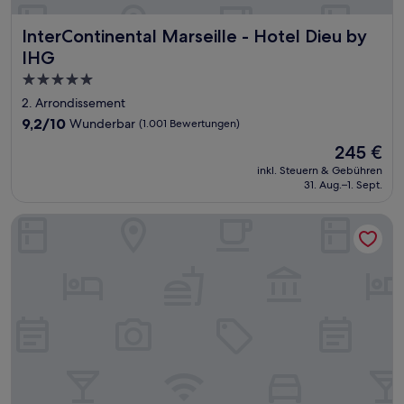
InterContinental Marseille - Hotel Dieu by IHG
InterContinental Marseille - Hotel Dieu by
IHG
5.0-
Sterne-
2. Arrondissement
Unterkunft
9.2
9,2/10
Wunderbar
(1.001 Bewertungen)
von
Der
245 €
10,
Preis
Wunderbar,
inkl. Steuern & Gebühren
beträgt
31. Aug.–1. Sept.
(1.001
245 €
Bewertungen)
Hôtel la Résidence du Vieux Port