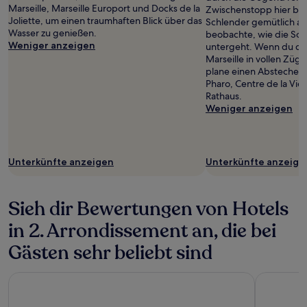
Marseille, Marseille Europort und Docks de la
Zwischenstopp hier be
Joliette, um einen traumhaften Blick über das
Schlender gemütlich a
Wasser zu genießen.
beobachte, wie die So
Weniger anzeigen
untergeht. Wenn du das
Marseille in vollen Zü
plane einen Abstecher h
Pharo, Centre de la Viei
Rathaus.
Weniger anzeigen
Unterkünfte anzeigen
Unterkünfte anzeige
Sieh dir Bewertungen von Hotels
in 2. Arrondissement an, die bei
Gästen sehr beliebt sind
Residhotel Vieux Port
Hôtel LIG