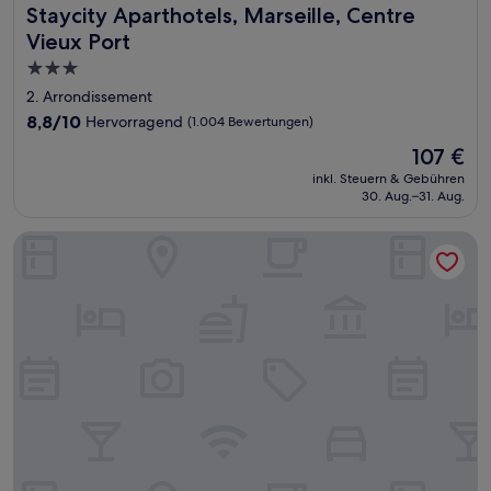
Staycity Aparthotels, Marseille, Centre Vieux Port
Staycity Aparthotels, Marseille, Centre
Vieux Port
3.0-
Sterne-
2. Arrondissement
Unterkunft
8.8
8,8/10
Hervorragend
(1.004 Bewertungen)
von
Der
107 €
10,
Preis
Hervorragend,
inkl. Steuern & Gebühren
beträgt
30. Aug.–31. Aug.
(1.004
107 €
Bewertungen)
Hotel Hermès