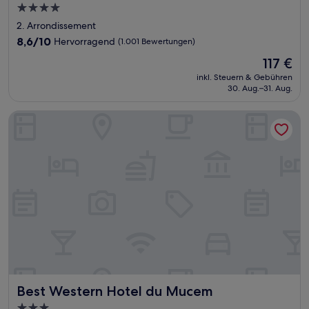
4.0-
Sterne-
2. Arrondissement
Unterkunft
8.6
8,6/10
Hervorragend
(1.001 Bewertungen)
von
Der
117 €
10,
Preis
Hervorragend,
inkl. Steuern & Gebühren
beträgt
30. Aug.–31. Aug.
(1.001
117 €
Bewertungen)
Best Western Hotel du Mucem
Best Western Hotel du Mucem
Best Western Hotel du Mucem
3.0-