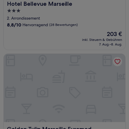
Hotel Bellevue Marseille
Hotel Bellevue Marseille
3.0-
Sterne-
2. Arrondissement
Unterkunft
8.8
8,8/10
Hervorragend
(28 Bewertungen)
von
Der
203 €
10,
Preis
Hervorragend,
inkl. Steuern & Gebühren
beträgt
7. Aug.–8. Aug.
(28
203 €
Bewertungen)
Golden Tulip Marseille Euromed
Golden Tulip Marseille Euromed