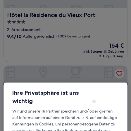
Hôtel la Résidence du Vieux Port
Hôtel la Résidence du Vieux Port
4.0-
Sterne-
2. Arrondissement
Unterkunft
9.4
9,4/10
Außergewöhnlich
(1.009 Bewertungen)
von
Der
164 €
10,
Preis
Außergewöhnlich,
inkl. Steuern & Gebühren
beträgt
9. Aug.–10. Aug.
(1.009
164 €
Bewertungen)
Residhotel Vieux Port
Ihre Privatsphäre ist uns
wichtig
Wir und unsere
16
Partner speichern und/ oder greifen
auf Informationen auf einem Gerät zu, z.B. auf eindeutige
Kennungen in Cookies, um personenbezogene Daten zu
verarbeiten. Sie können Ihre Präferenzen akzeptieren