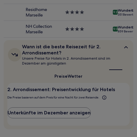
können
Sterne-
sich
Unterkunft
Residhome
Wunderba
ändern.
4.0-
9.2
Marseille
351 Bewertu
Es
Sterne-
können
Unterkunft
NH Collection
Wunderba
zusätzliche
4.0-
9.0
Marseille
859 Bewertu
Bedingungen
Sterne-
gelten.
Unterkunft
Wann
Wann ist die beste Reisezeit für 2.
ist
Arrondissement?
die
Unsere Preise für Hotels in 2. Arrondissement sind im
beste
Dezember am günstigsten
Reisezeit
für
2.
Preise
Wetter
Arrondissement?
2. Arrondissement: Preisentwicklung für Hotels
Die Preise basieren auf dem Preis für eine Nacht für zwei Reisende.
Unterkünfte im Dezember anzeigen