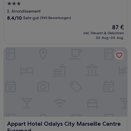
3.0-
Sterne-
2. Arrondissement
Unterkunft
8.4
8,4/10
Sehr gut
(943 Bewertungen)
von
Der
87 €
10,
Preis
Sehr
inkl. Steuern & Gebühren
beträgt
23. Aug.–24. Aug.
gut,
87 €
(943
Bewertungen)
Appart Hotel Odalys City Marseille Centre Euromed
Appart Hotel Odalys City Marseille Centre Euromed
Appart Hotel Odalys City Marseille Centre
Euromed