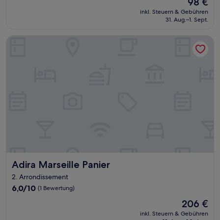
Der
98 €
10,
Preis
Hervorragend,
inkl. Steuern & Gebühren
beträgt
31. Aug.–1. Sept.
(190
98 €
Bewertungen)
Adira Marseille Panier
Adira Marseille Panier
Adira Marseille Panier
2. Arrondissement
6.0
6,0/10
(1 Bewertung)
von
Der
206 €
10,
Preis
(1
inkl. Steuern & Gebühren
beträgt