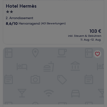
Hotel Hermès
Hotel Hermès
2.0-
Sterne-
2. Arrondissement
Unterkunft
8.6
8,6/10
Hervorragend
(401 Bewertungen)
von
Der
103 €
10,
Preis
Hervorragend,
inkl. Steuern & Gebühren
beträgt
11. Aug.–12. Aug.
(401
103 €
Bewertungen)
Hotel Bellevue Marseille