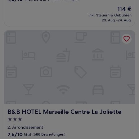
von
Der
114 €
10,
Preis
Wunderbar,
inkl. Steuern & Gebühren
beträgt
23. Aug.–24. Aug.
(351
114 €
Bewertungen)
B&B HOTEL Marseille Centre La Joliette
B&B HOTEL Marseille Centre La Joliette
B&B HOTEL Marseille Centre La Joliette
3.0-
Sterne-
2. Arrondissement
Unterkunft
7.6
7,6/10
Gut
(688 Bewertungen)