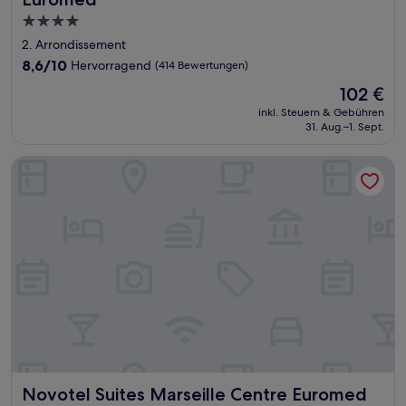
4.0-
Sterne-
2. Arrondissement
Unterkunft
8.6
8,6/10
Hervorragend
(414 Bewertungen)
von
Der
102 €
10,
Preis
Hervorragend,
inkl. Steuern & Gebühren
beträgt
31. Aug.–1. Sept.
(414
102 €
Bewertungen)
Novotel Suites Marseille Centre Euromed
Novotel Suites Marseille Centre Euromed
Novotel Suites Marseille Centre Euromed