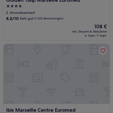
Golden Tulip Marseille Euromed
4.0-
Sterne-
2. Arrondissement
Unterkunft
8.2
8,2/10
Sehr gut
(1.002 Bewertungen)
von
Der
108 €
10,
Preis
Sehr
inkl. Steuern & Gebühren
beträgt
6. Sept.–7. Sept.
gut,
108 €
(1.002
Bewertungen)
Ibis Marseille Centre Euromed
Ibis Marseille Centre Euromed
Ibis Marseille Centre Euromed