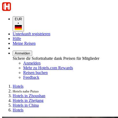
EUR
•
Unterkunft registrieren
Hilfe
Meine Reisen
Anmelden
Sichere dir Sofortrabatte dank Preisen für Mitglieder
Anmelden
Mehr zu Hotels.com Rewards
Reisen buchen
Feedback
Hotels
Hotels nahe Putuo
Hotels in Zhoushan
Hotels in Zhejiang
Hotels in China
Hotels