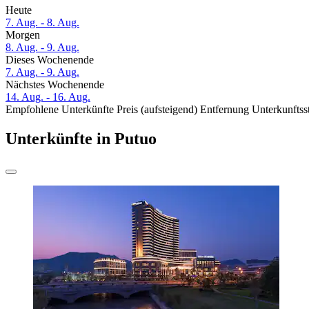
Heute
7. Aug. - 8. Aug.
Morgen
8. Aug. - 9. Aug.
Dieses Wochenende
7. Aug. - 9. Aug.
Nächstes Wochenende
14. Aug. - 16. Aug.
Empfohlene Unterkünfte
Preis (aufsteigend)
Entfernung
Unterkunftss
Unterkünfte in Putuo