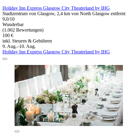
Holiday Inn Express Glasgow City Theatreland by IHG
Stadtzentrum von Glasgow, 2,4 km von North Glasgow entfernt
9,0/10
Wunderbar
(1.002 Bewertungen)
100 €
inkl. Steuern & Gebühren
9. Aug.–10. Aug.
Holiday Inn Express Glasgow City Theatreland by IHG