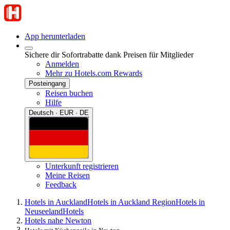
App herunterladen
Sichere dir Sofortrabatte dank Preisen für Mitglieder
Anmelden
Mehr zu Hotels.com Rewards
Posteingang
Reisen buchen
Hilfe
Deutsch · EUR · DE
Unterkunft registrieren
Meine Reisen
Feedback
Hotels in Auckland
Hotels in Auckland Region
Hotels in
Neuseeland
Hotels
Hotels nahe Newton