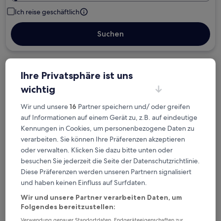
Ich reise geschäftlich
Suchen
Ihre Privatsphäre ist uns
Kostenlose Stornierung bei
wichtig
Planänderungen
Wir und unsere
16
Partner speichern und/ oder greifen
Verdiene Prämien für jede
auf Informationen auf einem Gerät zu, z.B. auf eindeutige
Kennungen in Cookies, um personenbezogene Daten zu
wahrgenommene Übernachtung
verarbeiten. Sie können Ihre Präferenzen akzeptieren
oder verwalten. Klicken Sie dazu bitte unten oder
Mehr sparen mit Preisen für Mitglieder
besuchen Sie jederzeit die Seite der Datenschutzrichtlinie.
Diese Präferenzen werden unseren Partnern signalisiert
und haben keinen Einfluss auf Surfdaten.
Überprüfe die Preise für diese Daten
Wir und unsere Partner verarbeiten Daten, um
Folgendes bereitzustellen:
Nächstes Wochenende
In zwei Wochen
Verwendung genauer Standortdaten. Endgeräteeigenschaften zur