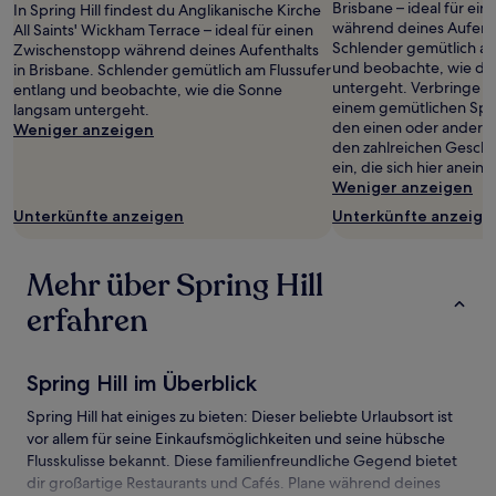
Brisbane – ideal für ei
In Spring Hill findest du Anglikanische Kirche
2 Erwachsenen
während deines Aufenth
All Saints' Wickham Terrace – ideal für einen
gefunden
Schlender gemütlich am
Zwischenstopp während deines Aufenthalts
wurde.
und beobachte, wie di
in Brisbane. Schlender gemütlich am Flussufer
Preise
untergeht. Verbringe d
entlang und beobachte, wie die Sonne
und
einem gemütlichen Spa
langsam untergeht.
Verfügbarkeiten
den einen oder andere
Weniger anzeigen
können
den zahlreichen Geschä
sich
ein, die sich hier anein
ändern.
Weniger anzeigen
Es
können
Unterkünfte anzeigen
Unterkünfte anzeige
zusätzliche
Bedingungen
gelten.
Mehr über Spring Hill
erfahren
Spring Hill im Überblick
Spring Hill hat einiges zu bieten: Dieser beliebte Urlaubsort ist
vor allem für seine Einkaufsmöglichkeiten und seine hübsche
Flusskulisse bekannt. Diese familienfreundliche Gegend bietet
dir großartige Restaurants und Cafés. Plane während deines