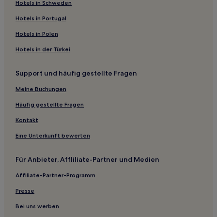
Hotels nahe New Farm Park
Hotels in Schweden
Enoggera: Hotels
Hotels in Portugal
Eight Mile Plains: Hotels
Hotels in Polen
Wooloowin: Hotels
Hotels in der Türkei
Collingwood Park Hotels
Support und häufig gestellte Fragen
Hotels nahe Queensland Tennis Centre
Meine Buchungen
Hotels nahe Bahnhof Airport Domestic
Hotels nahe Queensland Museum and Sciencentre
Häufig gestellte Fragen
Petrie Terrace: Hotels
Kontakt
Indooroopilly: Hotels
Eine Unterkunft bewerten
Hotels nahe 1000 Ann Shopping Center
Für Anbieter, Affliliate-Partner und Medien
Mount Gravatt East: Hotels
Affiliate-Partner-Programm
Hotels nahe Customs House
Presse
Hotels nahe Bahnhof International Terminal
Hotels nahe Fährterminal Bretts Wharf
Bei uns werben