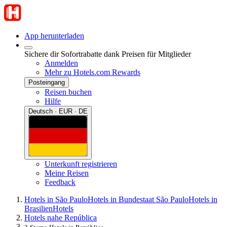
App herunterladen
Sichere dir Sofortrabatte dank Preisen für Mitglieder
Anmelden
Mehr zu Hotels.com Rewards
Posteingang
Reisen buchen
Hilfe
Deutsch · EUR · DE
Unterkunft registrieren
Meine Reisen
Feedback
Hotels in São Paulo
Hotels in Bundestaat São Paulo
Hotels in
Brasilien
Hotels
Hotels nahe República