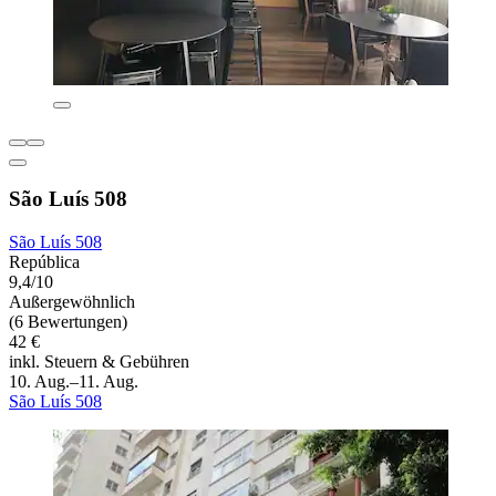
São Luís 508
São Luís 508
República
9,4/10
Außergewöhnlich
(6 Bewertungen)
42 €
inkl. Steuern & Gebühren
10. Aug.–11. Aug.
São Luís 508