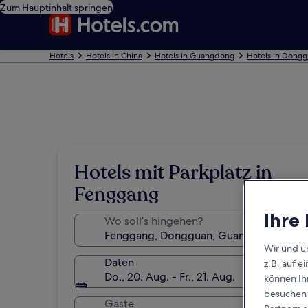
Zum Hauptinhalt springen
Hotels
Hotels in China
Hotels in Guangdong
Hotels in Dong
Hotels mit Parkplatz in
Fenggang
Ihre
Wo soll’s hingehen?
Wir und u
Daten
z.B. auf 
Do., 20. Aug. - Fr., 21. Aug.
können Ihr
besuchen S
Gäste