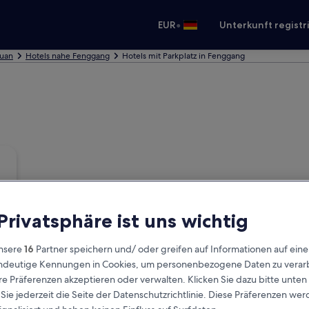
•
EUR
Unterkunft registr
guan
Hotels nahe Fenggang
Hotels mit Parkplatz in Fenggang
 Privatsphäre ist uns wichtig
nsere
16
Partner speichern und/ oder greifen auf Informationen auf ein
eindeutige Kennungen in Cookies, um personenbezogene Daten zu verarb
e Präferenzen akzeptieren oder verwalten. Klicken Sie dazu bitte unten
ie jederzeit die Seite der Datenschutzrichtlinie. Diese Präferenzen we