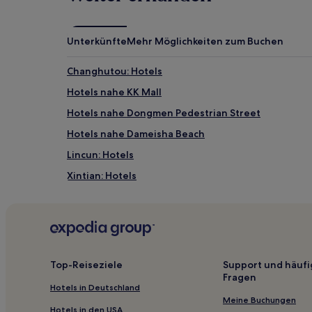
Es
können
zusätzliche
Unterkünfte
Mehr Möglichkeiten zum Buchen
Bedingungen
gelten.
Changhutou: Hotels
Hotels nahe KK Mall
Hotels nahe Dongmen Pedestrian Street
Hotels nahe Dameisha Beach
Lincun: Hotels
Xintian: Hotels
Hotels nahe Yijia Shopping Mall
Hotels nahe Bahnhof Shenzhen
Hotels nahe Yuanfen Station
Hotels nahe Bahnhof Shenzhen Pingshan
Top-Reiseziele
Support und häufi
Fragen
Hotels nahe Luohu-North-Station
Hotels in Deutschland
Qingxi: Hotels
Meine Buchungen
Hotels in den USA