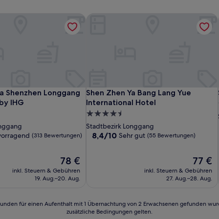
a Shenzhen Longgang City Centre by IHG
Shen Zhen Ya Bang Lang Yue Internati
a Shenzhen Longgang City Centre by IHG
Shen Zhen Ya Bang Lang Yue Internati
za Shenzhen Longgang
Shen Zhen Ya Bang Lang Yue
 by IHG
International Hotel
4.5-
Sterne-
onggang
Stadtbezirk Longgang
Unterkunft
8.4
8,4/10
vorragend
Sehr gut
(313 Bewertungen)
(55 Bewertungen)
von
10,
Der
Der
78 €
77 €
d,
Sehr
Preis
Preis
gut,
inkl. Steuern & Gebühren
inkl. Steuern & Gebühren
beträgt
beträgt
n)
(55
19. Aug.–20. Aug.
27. Aug.–28. Aug.
78 €
77 €
Bewertungen)
24 Stunden für einen Aufenthalt mit 1 Übernachtung von 2 Erwachsenen gefunden wu
zusätzliche Bedingungen gelten.