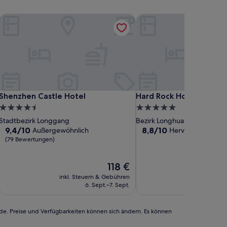
onal Hotel
Shenzhen Castle Hotel
Hard Rock Hotel Shenzh
onal Hotel
Shenzhen Castle Hotel
Hard Rock Hotel Shenzh
Shenzhen Castle Hotel
Hard Rock Hotel Shenz
4.5-
5.0-
Sterne-
Sterne-
Stadtbezirk Longgang
Bezirk Longhua
Unterkunft
Unterkunft
9.4
8.8
9,4/10
8,8/10
Außergewöhnlich
Hervorragend
(91
von
von
(79 Bewertungen)
10,
10,
Außergewöhnlich,
Hervorragend,
Der
118 €
(79
(916
Preis
Bewertungen)
Bewertungen)
inkl. Steuern & Gebühren
inkl. Steu
beträgt
6. Sept.–7. Sept.
1
118 €
rde. Preise und Verfügbarkeiten können sich ändern. Es können