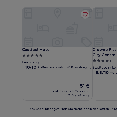
Castfast Hotel
Crowne Plaz
Castfast Hotel
Crowne Plaz
Castfast Hotel
Crowne Pla
City Centre
5.0-
4.5-
Sterne-
Fenggang
Sterne-
Unterkunft
10.0
10/10
Außergewöhnlich
(3 Bewertungen)
Stadtbezirk L
von
Unterkunft
8.8
8,8/10
Her
10,
von
Außergewöhnlich,
10,
Der
51 €
(3
Hervorragen
Preis
Bewertungen)
(313
inkl. Steuern & Gebühren
beträgt
Bewertunge
7. Aug.–8. Aug.
51 €
Dies
Dies ist der niedrigste Preis pro Nacht, der in den letzten 
ist