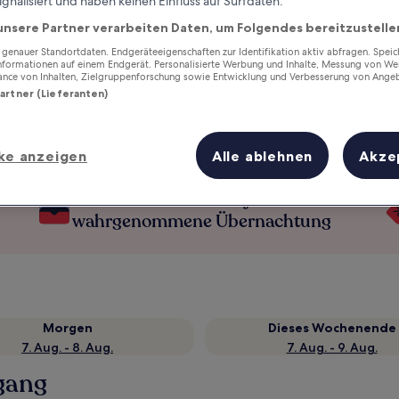
ignalisiert und haben keinen Einfluss auf Surfdaten.
unsere Partner verarbeiten Daten, um Folgendes bereitzustelle
enauer Standortdaten. Endgeräteeigenschaften zur Identifikation aktiv abfragen. Spei
Informationen auf einem Endgerät. Personalisierte Werbung und Inhalte, Messung von We
ance von Inhalten, Zielgruppenforschung sowie Entwicklung und Verbesserung von Ange
Partner (Lieferanten)
ke anzeigen
Alle ablehnen
Akze
Verdiene Prämien für jede
wahrgenommene Übernachtung
Morgen
Dieses Wochenende
7. Aug. - 8. Aug.
7. Aug. - 9. Aug.
ggang