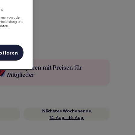
n:
chern von oder
rbeleistung und
boten.
ptieren
Mehr sparen mit Preisen für
Mitglieder
Nächstes Wochenende
14. Aug. - 16. Aug.