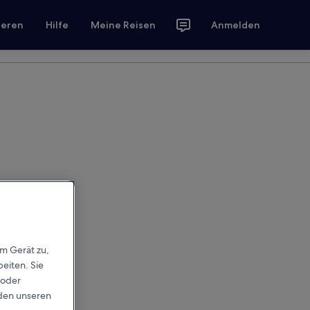
ieren
Hilfe
Meine Reisen
Anmelden
em Gerät zu,
eiten. Sie
 oder
rden unseren