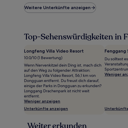
der
niedrigste
Weitere Unterkünfte anzeigen
Preis
pro
Nacht,
der
in
Top-Sehenswürdigkeiten in 
den
letzten
24 Stunden
Longfeng Villa Video Resort
Fenggang 
für
10.0/10 (1 Bewertung)
einen
Du solltest e
Aufenthalt
Veranstaltu
Wenn Nervenkitzel dein Ding ist, mach dich
mit
Sportzentru
auf den Weg zu folgender Attraktion:
1 Übernachtung
Weniger an
Longfeng Villa Video Resort, 56,1 km von
von
Dongguan entfernt. Du freust dich darauf,
2 Erwachsenen
einige der Parks in Dongguan zu erkunden?
gefunden
Longgang Drachenpark ist nicht weit
wurde.
entfernt.
Preise
Weniger anzeigen
und
Unterkünfte anzeigen
Unterkünft
Verfügbarkeiten
können
sich
Weiter erkunden
ändern.