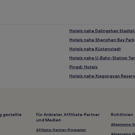
Hotels nahe Dalingshan Stadtpl
Hotels nahe Shenzhen Bay Park
Hotels nahe Küstenstadt
Hotels nahe U-Bahn-Station Ya
Pingdi: Hotels
Hotels nahe Xiagongyan Reserv
Hotels nahe Lixinhu Garden
Bezirk Longhua: Hotels
Tangxiazhen: Hotels
Hotels nahe Shawei-Station
g gestellte
Für Anbieter, Affliliate-Partner
Richtlinien
und Medien
Hotels nahe Lianhua Mountain 
Allgemeine 
Huangjiang: Hotels
Affiliate-Partner-Programm
Allgemeine 