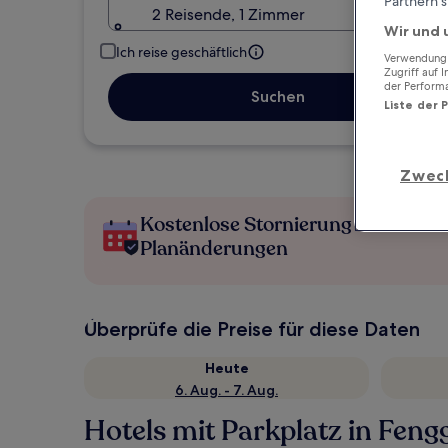
Partnern s
2 Reisende, 1 Zimmer
Wir und 
Ich reise geschäftlich
Verwendung g
Zugriff auf 
der Perform
Suchen
Liste der 
Zwec
Kostenlose Stornierung bei
Planänderungen
Überprüfe die Preise für diese Daten
Heute
6. Aug. - 7. Aug.
Hotels mit Parkplatz in Fen