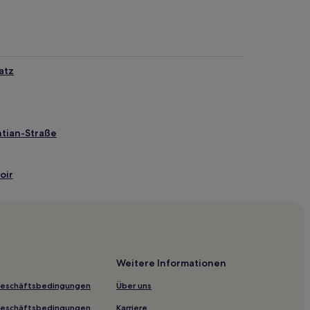
atz
ntian-Straße
oir
Weitere Informationen
Park
Geschäftsbedingungen
Über uns
Geschäftsbedingungen
Karriere