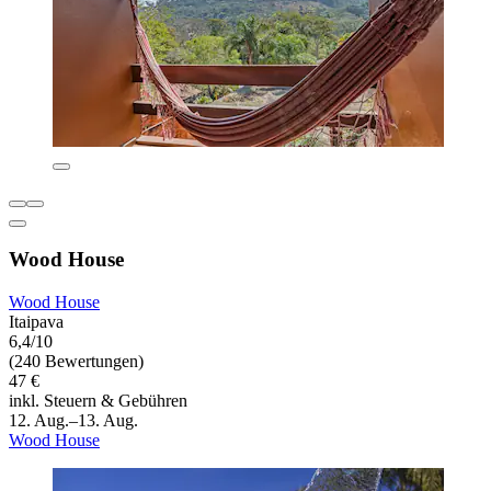
Wood House
Wood House
Itaipava
6,4/10
(240 Bewertungen)
47 €
inkl. Steuern & Gebühren
12. Aug.–13. Aug.
Wood House