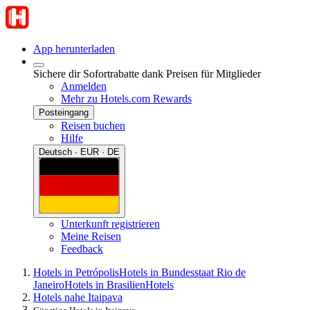
App herunterladen
Sichere dir Sofortrabatte dank Preisen für Mitglieder
Anmelden
Mehr zu Hotels.com Rewards
Posteingang
Reisen buchen
Hilfe
Deutsch · EUR · DE
Unterkunft registrieren
Meine Reisen
Feedback
Hotels in Petrópolis
Hotels in Bundesstaat Rio de
Janeiro
Hotels in Brasilien
Hotels
Hotels nahe Itaipava