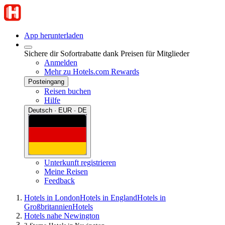
App herunterladen
Sichere dir Sofortrabatte dank Preisen für Mitglieder
Anmelden
Mehr zu Hotels.com Rewards
Posteingang
Reisen buchen
Hilfe
Deutsch · EUR · DE
Unterkunft registrieren
Meine Reisen
Feedback
Hotels in London
Hotels in England
Hotels in
Großbritannien
Hotels
Hotels nahe Newington