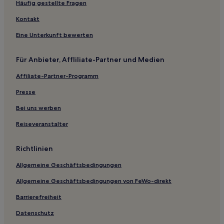
Hotels nahe Whitechapel Gallery
Häufig gestellte Fragen
Hotels nahe Station Royal Victoria
Kontakt
St. Mary's: Hotels
Eine Unterkunft bewerten
Camberwell: Hotels
Für Anbieter, Affliliate-Partner und Medien
Hotels nahe Station Bermondsey
Affiliate-Partner-Programm
Hotels nahe Bahnhof Hackney Central
Presse
Hotels nahe U-Bahn-Station Bethnal Green
Hotels nahe Bahnhof Canary Wharf
Bei uns werben
Hotels nahe Station South Quay
Reiseveranstalter
Hotels nahe London Stadium
Richtlinien
Victoria: Hotels
Allgemeine Geschäftsbedingungen
Hotels nahe Station Westferry
Allgemeine Geschäftsbedingungen von FeWo-direkt
Bridge: Hotels
Barrierefreiheit
Hackney: Hotels
Greater London: Hotels
Datenschutz