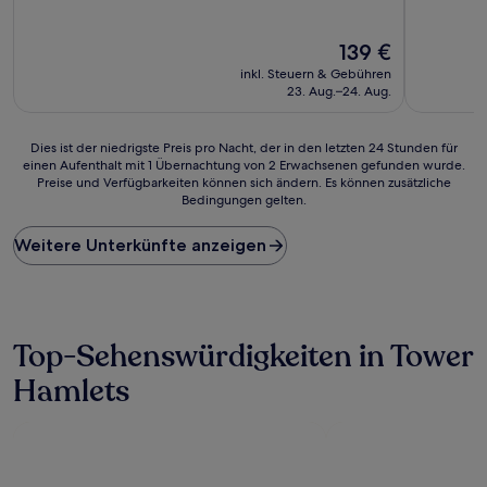
von
von
10,
10,
Wunderbar,
Der
Wunderba
139 €
(903
Preis
(833
inkl. Steuern & Gebühren
Bewertungen)
beträgt
Bewertun
23. Aug.–24. Aug.
139 €
Dies
Dies ist der niedrigste Preis pro Nacht, der in den letzten 24 Stunden für
einen Aufenthalt mit 1 Übernachtung von 2 Erwachsenen gefunden wurde.
ist
Preise und Verfügbarkeiten können sich ändern. Es können zusätzliche
der
Bedingungen gelten.
niedrigste
Preis
Weitere Unterkünfte anzeigen
pro
Nacht,
der
in
den
letzten
Top-Sehenswürdigkeiten in Tower
24 Stunden
Hamlets
für
einen
Aufenthalt
mit
1 Übernachtung
von