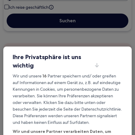
Ich reise geschäftlich
Suchen
Kostenlose Stornierung bei
Ihre Privatsphäre ist uns
Planänderungen
wichtig
Verdiene Prämien für jede
Wir und unsere
16
Partner speichern und/ oder greifen
wahrgenommene Übernachtung
auf Informationen auf einem Gerät zu, z.B. auf eindeutige
Kennungen in Cookies, um personenbezogene Daten zu
verarbeiten. Sie können Ihre Präferenzen akzeptieren
Mehr sparen mit Preisen für Mitglieder
oder verwalten. Klicken Sie dazu bitte unten oder
besuchen Sie jederzeit die Seite der Datenschutzrichtlinie.
Diese Präferenzen werden unseren Partnern signalisiert
Überprüfe die Preise für diese Daten
und haben keinen Einfluss auf Surfdaten.
Wir und unsere Partner verarbeiten Daten, um
Nächstes Wochenende
In zwei Wochen