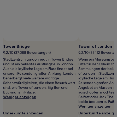
2 Erwachsenen
gefunden
wurde.
Preise
und
Verfügbarkeiten
können
sich
ändern.
Es
Tower Bridge
Tower of London
können
9.2/10 (37.088 Bewertungen)
9.2/10 (33.112 Bewertu
zusätzliche
Stadtzentrum London liegt in Tower Bridge
Wenn ein Museumsbesu
Bedingungen
und ist ein beliebtes Ausflusgziel in London.
Liste für den Urlaub st
gelten.
Auch die idyllische Lage am Fluss findet bei
Sammlungen der belieb
unseren Reisenden großen Anklang. London
of London in Stadtzent
beherbergt viele weitere wichtige
idyllische Lage am Fluss
Sehenswürdigkeiten, die einen Besuch wert
Reisenden großen Ankl
sind, wie Tower of London, Big Ben und
Angebot an Museen in 
Buckingham Palace.
ausschöpfen möchtest,
Weniger anzeigen
Belfast oder Jack The 
beide bequem zu Fuß er
Weniger anzeigen
Unterkünfte anzeigen
Unterkünfte anzeige