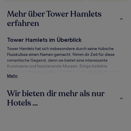
Mehr über Tower Hamlets
erfahren
Tower Hamlets im Überblick
Tower Hamlets hat sich insbesondere durch seine hübsche
Flusskulisse einen Namen gemacht. Nimm dir Zeit für diese
romantische Gegend, denn sie bietet eine interessante
Kunstszene und faszinierende Museen. Einige beliebte
Sehenswürdigkeiten geben Einblicke in das lokale Kulturerbe,
Mehr
darunter Tower Bridge und Tower of London. Es gibt noch viel
mehr zu entdecken, darunter auch diese Sehenswürdigkeiten:
Troxy und Museum of London Docklands.
Wir bieten dir mehr als nur
Tower Hamlets – Anreise
Hotels ...
Flüge nach:
Hotels
Ferienwohnungen
Gasthäuser
Flughafen London City (LCY), 6 km von Tower Hamlets
Flughafen Heathrow (LHR), 29,1 km von Tower Hamlets
Flughafen Gatwick (LGW), 40,9 km von Tower Hamlets