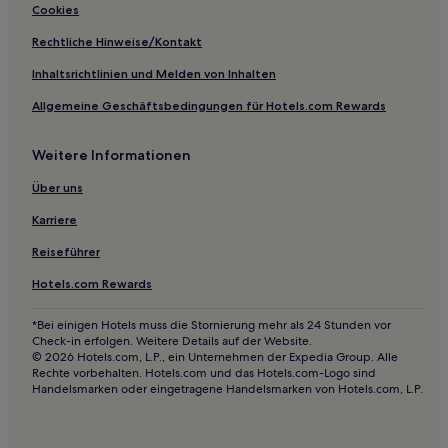
Hotels nahe S-Bahn-Station Rotherhithe
Cookies
Hotels nahe Hoxton Square
Rechtliche Hinweise/Kontakt
Barbican: Hotels
Inhaltsrichtlinien und Melden von Inhalten
Hotels nahe St George the Martyr Southwark
Allgemeine Geschäftsbedingungen für Hotels.com Rewards
Hotels nahe Queen's House
Weitere Informationen
Hotels nahe Islington Museum
Hotels nahe The Oval
Über uns
Hotels nahe Aldwych Theatre
Karriere
Hotels nahe Hay's Galleria
Reiseführer
Hotels nahe Cinema Museum
Hotels.com Rewards
Hotels nahe Informationszentrum City of London
*Bei einigen Hotels muss die Stornierung mehr als 24 Stunden vor
Hotels nahe Bahnhof Vauxhall
Check-in erfolgen. Weitere Details auf der Website.
© 2026 Hotels.com, L.P., ein Unternehmen der Expedia Group. Alle
Hotels nahe U-Bahn-Station Temple
Rechte vorbehalten. Hotels.com und das Hotels.com-Logo sind
Handelsmarken oder eingetragene Handelsmarken von Hotels.com, L.P.
Hotels nahe DLR-Station Canary Wharf
South Camberwell: Hotels