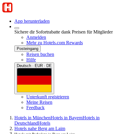
App herunterladen
Sichere dir Sofortrabatte dank Preisen für Mitglieder
Anmelden
Mehr zu Hotels.com Rewards
Posteingang
Reisen buchen
Hilfe
Deutsch · EUR · DE
Unterkunft registrieren
Meine Reisen
Feedback
Hotels in München
Hotels in Bayern
Hotels in
Deutschland
Hotels
Hotels nahe Berg am Laim