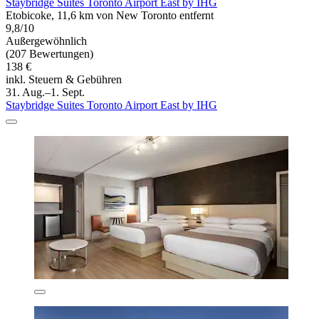
Staybridge Suites Toronto Airport East by IHG
Etobicoke, 11,6 km von New Toronto entfernt
9,8/10
Außergewöhnlich
(207 Bewertungen)
138 €
inkl. Steuern & Gebühren
31. Aug.–1. Sept.
Staybridge Suites Toronto Airport East by IHG