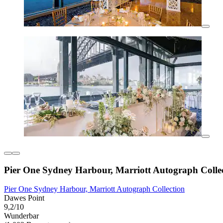
Pier One Sydney Harbour, Marriott Autograph Colle
Pier One Sydney Harbour, Marriott Autograph Collection
Dawes Point
9,2/10
Wunderbar