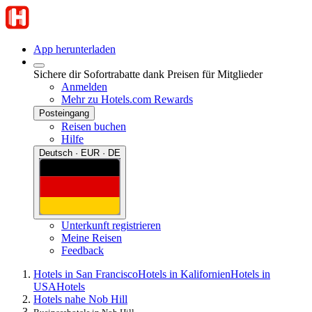
App herunterladen
Sichere dir Sofortrabatte dank Preisen für Mitglieder
Anmelden
Mehr zu Hotels.com Rewards
Posteingang
Reisen buchen
Hilfe
Deutsch · EUR · DE
Unterkunft registrieren
Meine Reisen
Feedback
Hotels in San Francisco
Hotels in Kalifornien
Hotels in
USA
Hotels
Hotels nahe Nob Hill