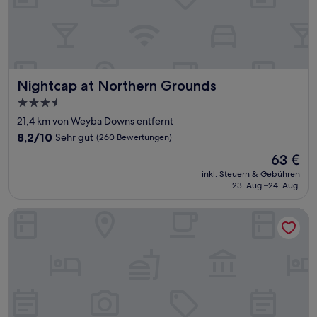
Nightcap at Northern Grounds
Nightcap at Northern Grounds
3.5-
Sterne-
21,4 km von Weyba Downs entfernt
Unterkunft
8.2
8,2/10
Sehr gut
(260 Bewertungen)
von
Der
63 €
10,
Preis
Sehr
inkl. Steuern & Gebühren
beträgt
23. Aug.–24. Aug.
gut,
63 €
(260
Bewertungen)
Peppers Noosa Resort and Villas