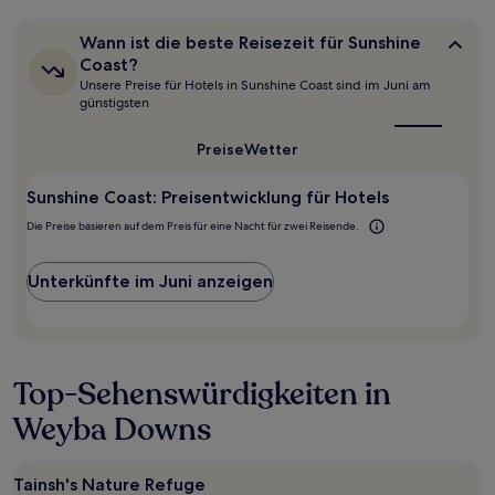
den
letzten
Wann
Wann ist die beste Reisezeit für Sunshine
24 Stunden
ist
Coast?
für
die
Unsere Preise für Hotels in Sunshine Coast sind im Juni am
beste
einen
günstigsten
Reisezeit
Aufenthalt
für
mit
Sunshine
Preise
Wetter
1 Übernachtung
Coast?
von
2 Erwachsenen
Sunshine Coast: Preisentwicklung für Hotels
gefunden
Die Preise basieren auf dem Preis für eine Nacht für zwei Reisende.
wurde.
Preise
und
Unterkünfte im Juni anzeigen
Verfügbarkeiten
können
sich
ändern.
Es
Top-Sehenswürdigkeiten in
können
zusätzliche
Weyba Downs
Bedingungen
gelten.
Tainsh's Nature Refuge