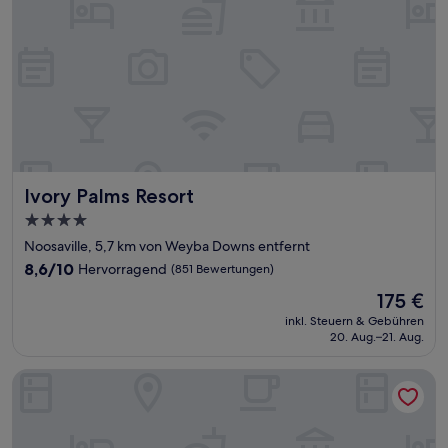
Ivory Palms Resort
Ivory Palms Resort
4.0-
Sterne-
Noosaville, 5,7 km von Weyba Downs entfernt
Unterkunft
8.6
8,6/10
Hervorragend
(851 Bewertungen)
von
Der
175 €
10,
Preis
Hervorragend,
inkl. Steuern & Gebühren
beträgt
20. Aug.–21. Aug.
(851
175 €
Bewertungen)
Noosa Lakes Resort