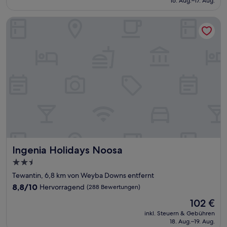
16. Aug.–17. Aug.
(690
73 €
Bewertungen)
Ingenia Holidays Noosa
Ingenia Holidays Noosa
Ingenia Holidays Noosa
2.5-
Sterne-
Tewantin, 6,8 km von Weyba Downs entfernt
Unterkunft
8.8
8,8/10
Hervorragend
(288 Bewertungen)
von
Der
102 €
10,
Preis
Hervorragend,
inkl. Steuern & Gebühren
beträgt
18. Aug.–19. Aug.
(288