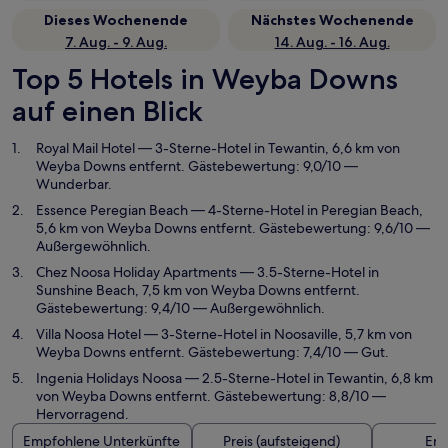
Dieses Wochenende
Nächstes Wochenende
7. Aug. - 9. Aug.
14. Aug. - 16. Aug.
Top 5 Hotels in Weyba Downs
auf einen Blick
Royal Mail Hotel
— 3-Sterne-Hotel in Tewantin, 6,6 km von
Weyba Downs entfernt. Gästebewertung: 9,0/10 —
Wunderbar.
Essence Peregian Beach
— 4-Sterne-Hotel in Peregian Beach,
5,6 km von Weyba Downs entfernt. Gästebewertung: 9,6/10 —
Außergewöhnlich.
Chez Noosa Holiday Apartments
— 3.5-Sterne-Hotel in
Sunshine Beach, 7,5 km von Weyba Downs entfernt.
Gästebewertung: 9,4/10 — Außergewöhnlich.
Villa Noosa Hotel
— 3-Sterne-Hotel in Noosaville, 5,7 km von
Weyba Downs entfernt. Gästebewertung: 7,4/10 — Gut.
Ingenia Holidays Noosa
— 2.5-Sterne-Hotel in Tewantin, 6,8 km
von Weyba Downs entfernt. Gästebewertung: 8,8/10 —
Hervorragend.
Empfohlene Unterkünfte
Preis (aufsteigend)
Ent