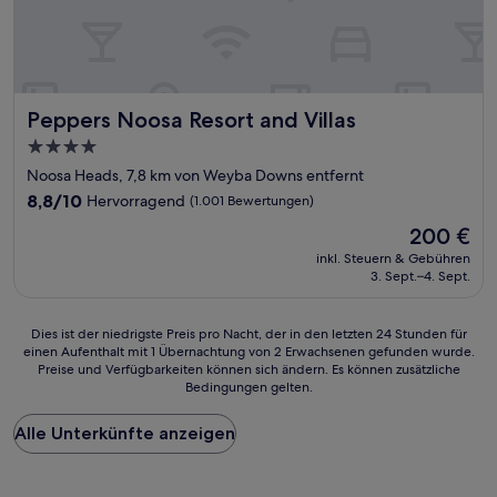
Peppers Noosa Resort and Villas
Peppers Noosa Resort and Villas
4.0-
Sterne-
Noosa Heads, 7,8 km von Weyba Downs entfernt
Unterkunft
8.8
8,8/10
Hervorragend
(1.001 Bewertungen)
von
Der
200 €
10,
Preis
Hervorragend,
inkl. Steuern & Gebühren
beträgt
3. Sept.–4. Sept.
(1.001
200 €
Bewertungen)
Dies
Dies ist der niedrigste Preis pro Nacht, der in den letzten 24 Stunden für
einen Aufenthalt mit 1 Übernachtung von 2 Erwachsenen gefunden wurde.
ist
Preise und Verfügbarkeiten können sich ändern. Es können zusätzliche
der
Bedingungen gelten.
niedrigste
Preis
Alle Unterkünfte anzeigen
pro
Nacht,
der
in