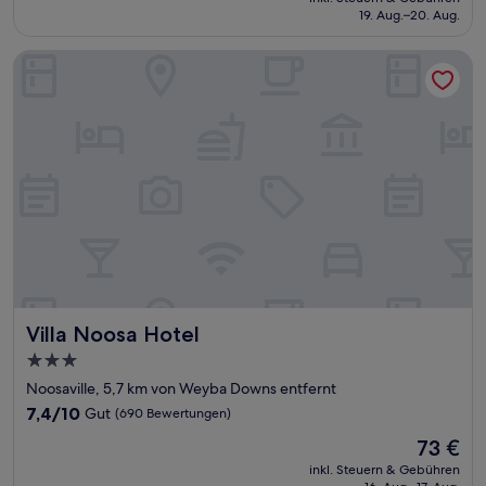
beträgt
19. Aug.–20. Aug.
(643
127 €
Bewertungen)
Villa Noosa Hotel
Villa Noosa Hotel
Villa Noosa Hotel
3.0-
Sterne-
Noosaville, 5,7 km von Weyba Downs entfernt
Unterkunft
7.4
7,4/10
Gut
(690 Bewertungen)
von
Der
73 €
10,
Preis
Gut,
inkl. Steuern & Gebühren
beträgt