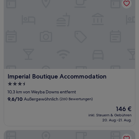
Imperial Boutique Accommodation
Imperial Boutique Accommodation
3.5-
Sterne-
10,3 km von Weyba Downs entfernt
Unterkunft
9.6
9,6/10
Außergewöhnlich
(260 Bewertungen)
von
Der
146 €
10,
Preis
Außergewöhnlich,
inkl. Steuern & Gebühren
beträgt
20. Aug.–21. Aug.
(260
146 €
Bewertungen)
Noosa Heads Motel