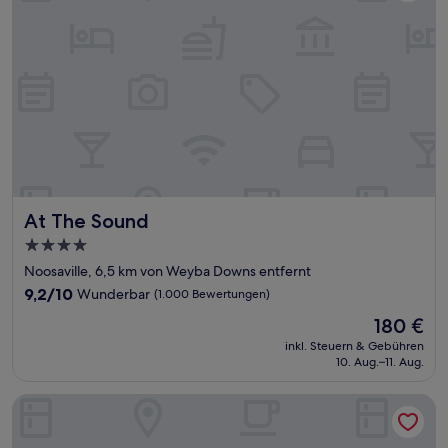
At The Sound
At The Sound
4.0-
Sterne-
Noosaville, 6,5 km von Weyba Downs entfernt
Unterkunft
9.2
9,2/10
Wunderbar
(1.000 Bewertungen)
von
Der
180 €
10,
Preis
Wunderbar,
inkl. Steuern & Gebühren
beträgt
10. Aug.–11. Aug.
(1.000
180 €
Bewertungen)
South Pacific Resort & Spa Noosa