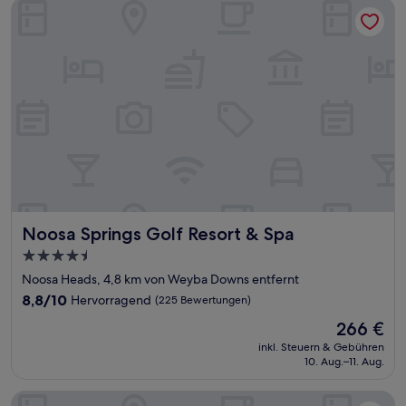
Noosa Springs Golf Resort & Spa
Noosa Springs Golf Resort & Spa
Noosa Springs Golf Resort & Spa
4.5-
Sterne-
Noosa Heads, 4,8 km von Weyba Downs entfernt
Unterkunft
8.8
8,8/10
Hervorragend
(225 Bewertungen)
von
Der
266 €
10,
Preis
Hervorragend,
inkl. Steuern & Gebühren
beträgt
10. Aug.–11. Aug.
(225
266 €
Bewertungen)
Imperial Boutique Accommodation