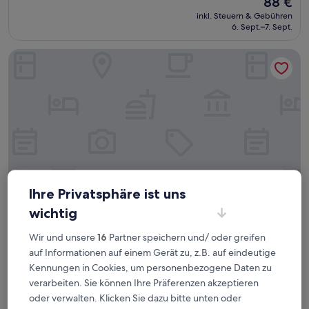
88 €
10,
Preis
Wunderbar,
inkl. Steuern & Gebühren
beträgt
6. Sept.–7. Sept.
(86
88 €
Bewertungen)
Essence Peregian Beach
Ihre Privatsphäre ist uns
wichtig
Essence Peregian Beach
Essence Peregian Beach
Wir und unsere
16
Partner speichern und/ oder greifen
4.0-
auf Informationen auf einem Gerät zu, z.B. auf eindeutige
Sterne-
Peregian Beach, 5,6 km von Weyba Downs entfernt
Kennungen in Cookies, um personenbezogene Daten zu
Unterkunft
9.6
9,6/10
Außergewöhnlich
(127 Bewertungen)
verarbeiten. Sie können Ihre Präferenzen akzeptieren
von
oder verwalten. Klicken Sie dazu bitte unten oder
Der
168 €
10,