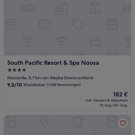
South Pacific Resort & Spa Noosa
South Pacific Resort & Spa Noosa
4.0-
Sterne-
Noosaville, 5,7 km von Weyba Downs entfernt
Unterkunft
9.2
9,2/10
Wunderbar
(1.048 Bewertungen)
von
Der
182 €
10,
Preis
Wunderbar,
inkl. Steuern & Gebühren
beträgt
19. Aug.–20. Aug.
(1.048
182 €
Bewertungen)
Ivory Palms Resort