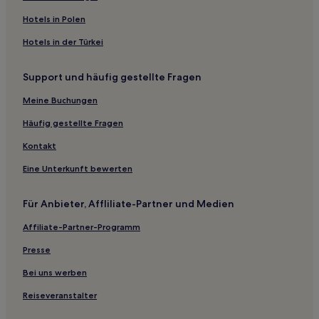
Ferienwohnungen in Hamilton
Hotels in Polen
Ferienwohnungen in Streets Beach
Hotels in der Türkei
Aparthotels in Spring Hill
Support und häufig gestellte Fragen
Aparthotels in Maroochydore Beach
Campingplätze in Sunshine Coast
Meine Buchungen
Hotels mit Parkplatz in Alexandra Headland
Häufig gestellte Fragen
Familien in Maroochydore
Kontakt
Luxus in Maroochydore
Eine Unterkunft bewerten
Strand in Biggera Waters
Für Anbieter, Affliliate-Partner und Medien
Hotels mit Fitnessbereich in Noosa Heads
Affiliate-Partner-Programm
Familien in Noosa Heads
Familien in Bowen Hills
Presse
Lgbtqia-Freundliche in Brisbane
Bei uns werben
Hotels mit Parkplatz in Brisbane
Reiseveranstalter
Familien in Brisbane