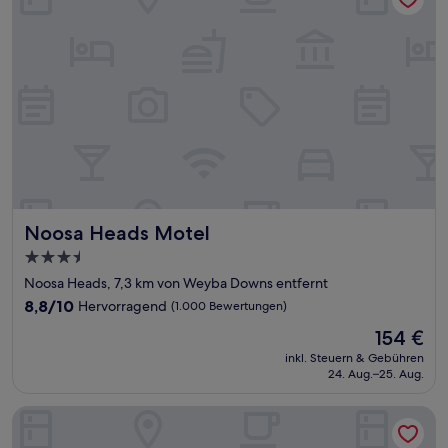
Noosa Heads Motel
Noosa Heads Motel
3.5-
Sterne-
Noosa Heads, 7,3 km von Weyba Downs entfernt
Unterkunft
8.8
8,8/10
Hervorragend
(1.000 Bewertungen)
von
Der
154 €
10,
Preis
Hervorragend,
inkl. Steuern & Gebühren
beträgt
24. Aug.–25. Aug.
(1.000
154 €
Bewertungen)
At The Sound