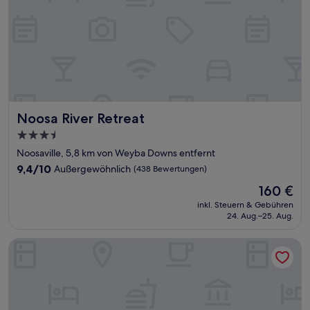
Noosa River Retreat
Noosa River Retreat
3.5-
Sterne-
Noosaville, 5,8 km von Weyba Downs entfernt
Unterkunft
9.4
9,4/10
Außergewöhnlich
(438 Bewertungen)
von
Der
160 €
10,
Preis
Außergewöhnlich,
inkl. Steuern & Gebühren
beträgt
24. Aug.–25. Aug.
(438
160 €
Bewertungen)
RACV Noosa Resort