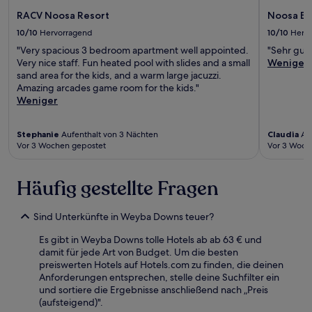
RACV Noosa Resort
Noosa Bl
10/10
Hervorragend
10/10
Herv
"Very spacious 3 bedroom apartment well appointed.
"Sehr gute
Very nice staff. Fun heated pool with slides and a small
Weniger
sand area for the kids, and a warm large jacuzzi.
Amazing arcades game room for the kids."
Weniger
Stephanie
Aufenthalt von 3 Nächten
Claudia
Auf
Vor 3 Wochen gepostet
Vor 3 Woch
Häufig gestellte Fragen
Sind Unterkünfte in Weyba Downs teuer?
Es gibt in Weyba Downs tolle Hotels ab ab 63 € und
damit für jede Art von Budget. Um die besten
preiswerten Hotels auf Hotels.com zu finden, die deinen
Anforderungen entsprechen, stelle deine Suchfilter ein
und sortiere die Ergebnisse anschließend nach „Preis
(aufsteigend)".