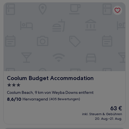
Coolum Budget Accommodation
Coolum Budget Accommodation
Coolum Budget Accommodation
3.0-
Sterne-
Coolum Beach, 9 km von Weyba Downs entfernt
Unterkunft
8.6
8,6/10
Hervorragend
(405 Bewertungen)
von
Der
63 €
10,
Preis
Hervorragend,
inkl. Steuern & Gebühren
beträgt
20. Aug.–21. Aug.
(405
63 €
Bewertungen)