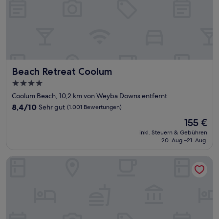
Beach Retreat Coolum
Beach Retreat Coolum
4.0-
Sterne-
Coolum Beach, 10,2 km von Weyba Downs entfernt
Unterkunft
8.4
8,4/10
Sehr gut
(1.001 Bewertungen)
von
Der
155 €
10,
Preis
Sehr
inkl. Steuern & Gebühren
beträgt
20. Aug.–21. Aug.
gut,
155 €
(1.001
Bewertungen)
Ingenia Holidays Rivershore