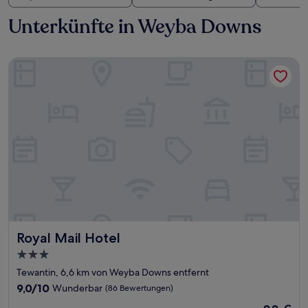
Unterkünfte in Weyba Downs
Royal Mail Hotel
Royal Mail Hotel
Royal Mail Hotel
3.0-
Sterne-
Tewantin, 6,6 km von Weyba Downs entfernt
Unterkunft
9.0
9,0/10
Wunderbar
(86 Bewertungen)
von
Der