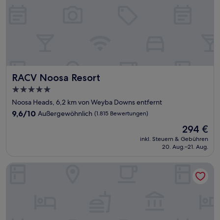
RACV Noosa Resort
RACV Noosa Resort
5.0-
Sterne-
Noosa Heads, 6,2 km von Weyba Downs entfernt
Unterkunft
9.6
9,6/10
Außergewöhnlich
(1.815 Bewertungen)
von
Der
294 €
10,
Preis
Außergewöhnlich,
inkl. Steuern & Gebühren
beträgt
20. Aug.–21. Aug.
(1.815
294 €
Bewertungen)
Beach Retreat Coolum