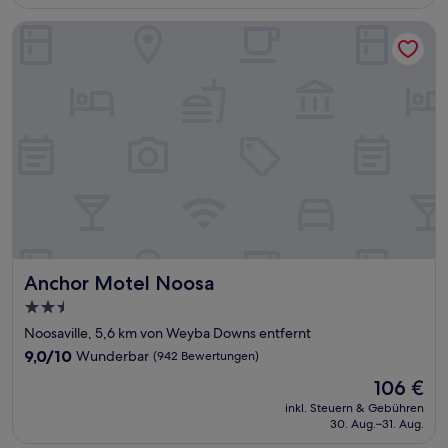
102 €
Bewertungen)
Anchor Motel Noosa
Anchor Motel Noosa
Anchor Motel Noosa
2.5-
Sterne-
Noosaville, 5,6 km von Weyba Downs entfernt
Unterkunft
9.0
9,0/10
Wunderbar
(942 Bewertungen)
von
Der
106 €
10,
Preis
Wunderbar,
inkl. Steuern & Gebühren
beträgt
30. Aug.–31. Aug.
(942
106 €
Bewertungen)