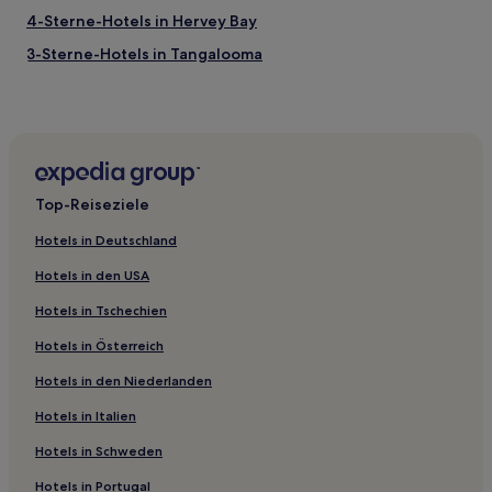
4-Sterne-Hotels in Hervey Bay
3-Sterne-Hotels in Tangalooma
4-Sterne-Hotels in Hamilton
4-Sterne-Hotels in South Bank
3-Sterne-Hotels in Noosa Heads
5-Sterne-Hotels in Tamborine Mountain
Top-Reiseziele
3-Sterne-Hotels in Tamborine Mountain
Hotels in Deutschland
5-Sterne-Hotels in Wilson Outlook Reserve
Hotels in den USA
Motels in Brisbane
Hotels in Tschechien
Ferienwohnungen in South Brisbane
Hotels in Österreich
Ferienwohnungen in South Bank
Hotels in den Niederlanden
Motels in Toowoomba
Aparthotels in Mudjimba Beach
Hotels in Italien
Motels in Mudjimba Beach
Hotels in Schweden
Aparthotels in Yaroomba Beach
Hotels in Portugal