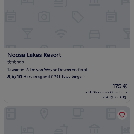
Noosa Lakes Resort
Noosa Lakes Resort
3.5-
Sterne-
Tewantin, 6 km von Weyba Downs entfernt
Unterkunft
8.6
8,6/10
Hervorragend
(1.758 Bewertungen)
von
Der
175 €
10,
Preis
Hervorragend,
inkl. Steuern & Gebühren
beträgt
7. Aug.–8. Aug.
(1.758
175 €
Bewertungen)
Noosa River Retreat