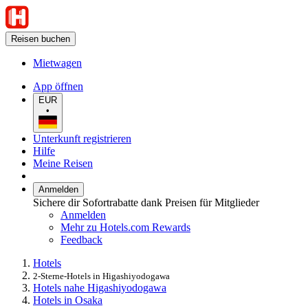
Reisen buchen
Mietwagen
App öffnen
EUR
•
Unterkunft registrieren
Hilfe
Meine Reisen
Anmelden
Sichere dir Sofortrabatte dank Preisen für Mitglieder
Anmelden
Mehr zu Hotels.com Rewards
Feedback
Hotels
2-Sterne-Hotels in Higashiyodogawa
Hotels nahe Higashiyodogawa
Hotels in Osaka